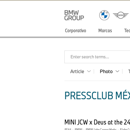
Corporativo
Marcas
Te
Enter search terms...
Article
Photo
PRESSCLUB MÉX
MINI JCW x Deus at the 24
F66
·
MINI
·
MINI John Cooper Works
·
John C