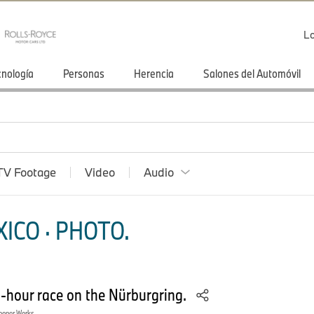
Lo
cnología
Personas
Herencia
Salones del Automóvil
TV Footage
Video
Audio
ICO · PHOTO.
-hour race on the Nürburgring.
ooper Works