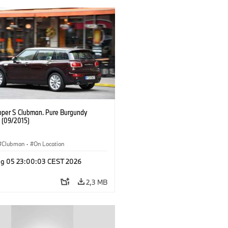
oper S Clubman. Pure Burgundy
. (09/2015)
Clubman
·
On Location
g 05 23:00:03 CEST 2026
2,3 MB