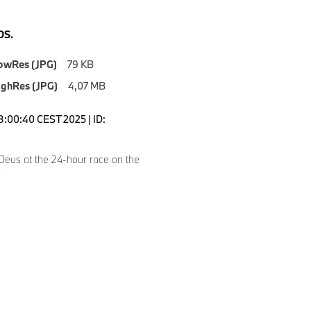
S.
owRes (JPG)
79 KB
ighRes (JPG)
4,07 MB
18:00:40 CEST 2025 | ID:
9
Deus at the 24-hour race on the
.