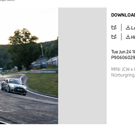
DOWNLOAD
L
H
Tue Jun 24 
P9060602
MINI JCW x 
Nürburgring