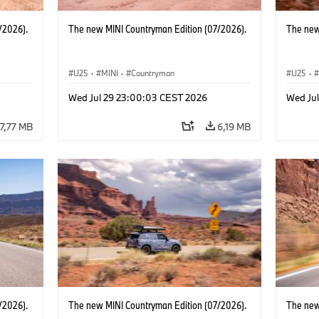
/2026).
The new MINI Countryman Edition (07/2026).
The new
U25
·
MINI
·
Countryman
U25
·
Wed Jul 29 23:00:03 CEST 2026
Wed Ju
7,77 MB
6,19 MB
/2026).
The new MINI Countryman Edition (07/2026).
The new