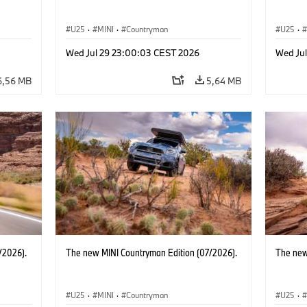
U25
·
MINI
·
Countryman
U25
·
Wed Jul 29 23:00:03 CEST 2026
Wed Ju
6,56 MB
5,64 MB
/2026).
The new MINI Countryman Edition (07/2026).
The new
U25
·
MINI
·
Countryman
U25
·