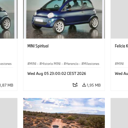
MINI Spiritual
Felicia 
lestones
MINI
·
Historia MINI
·
Herencia
·
Milestones
MINI
Wed Aug 05 23:00:02 CEST 2026
Wed Au
1,87 MB
1,95 MB