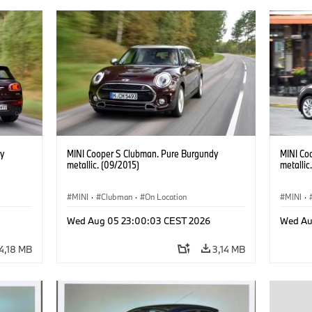
y
MINI Cooper S Clubman. Pure Burgundy
MINI Co
metallic. (09/2015)
metallic
MINI
·
Clubman
·
On Location
MINI
·
Wed Aug 05 23:00:03 CEST 2026
Wed Au
4,18 MB
3,14 MB