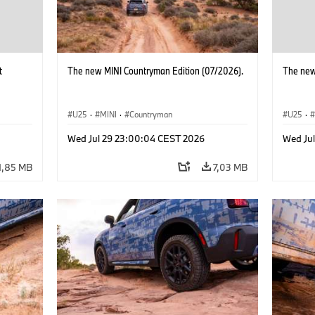
t
The new MINI Countryman Edition (07/2026).
The new
U25
·
MINI
·
Countryman
U25
·
Wed Jul 29 23:00:04 CEST 2026
Wed Ju
1,85 MB
7,03 MB