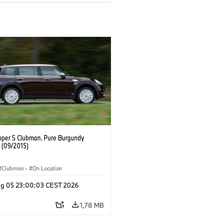
oper S Clubman. Pure Burgundy
. (09/2015)
Clubman
·
On Location
g 05 23:00:03 CEST 2026
1,78 MB