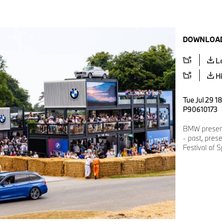
DOWNLOAD
L
H
Tue Jul 29 1
P90610173
BMW present
- past, pres
Festival of 