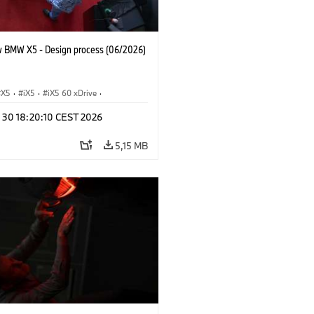
 BMW X5 - Design process (06/2026)
X5
·
iX5
·
iX5 60 xDrive
·
drogen
·
Automóviles M
·
X5 M
·
n 30 18:20:10 CEST 2026
xDrive
·
BMW
·
X5 50e xDrive
·
0
5,15 MB