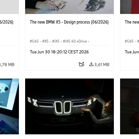
6/2026)
The new BMW X5 - Design process (06/2026)
The new
G65
·
X5
·
iX5
·
iX5 60 xDrive
·
G65
·
M
·
iX5 Hydrogen
·
Automóviles M
·
X5 M
·
iX5 Hy
Tue Jun 30 18:20:12 CEST 2026
Tue Ju
·
X5 40 xDrive
·
BMW
·
X5 50e xDrive
·
X5 40 
X5 M60
X5 M6
3,78 MB
3,61 MB