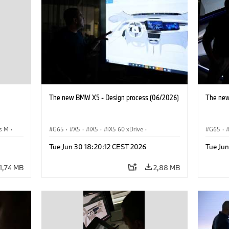
The new BMW X5 - Design process (06/2026)
The new
s M
·
G65
·
X5
·
iX5
·
iX5 60 xDrive
·
G65
·
iX5 Hydrogen
·
Automóviles M
·
X5 M
·
iX5 Hy
Tue Jun 30 18:20:12 CEST 2026
Tue Ju
xDrive
X5 40 xDrive
·
BMW
·
X5 50e xDrive
·
X5 40 
X5 M60
X5 M6
1,74 MB
2,88 MB