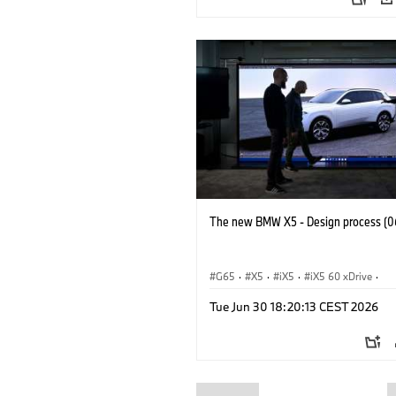
The new BMW X5 - Design process (0
G65
·
X5
·
iX5
·
iX5 60 xDrive
·
iX5 Hydrogen
·
Automóviles M
·
X5 
Tue Jun 30 18:20:13 CEST 2026
X5 40 xDrive
·
BMW
·
X5 50e xDrive
X5 M60