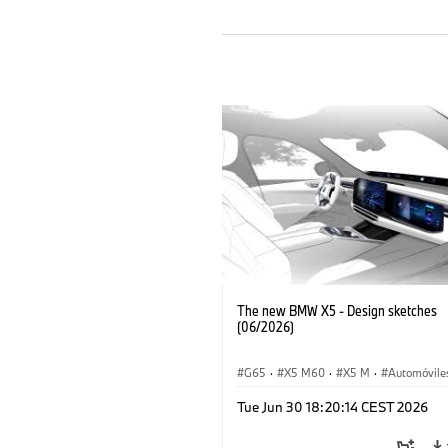
The new BMW X5 - Design sketches
(06/2026)
G65
·
X5 M60
·
X5 M
·
Automóvile
BMW M
·
iX5 60 xDrive
·
iX5
·
Tue Jun 30 18:20:14 CEST 2026
iX5 Hydrogen
·
BMW
·
X5
·
X5 40 