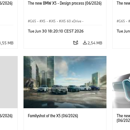
6/2026)
The new BMW X5 - Design process (06/2026)
The new
G65
·
X5
·
iX5
·
iX5 60 xDrive
·
G65
·
M
·
iX5 Hydrogen
·
Automóviles M
·
X5 M
·
iX5 Hy
Tue Jun 30 18:20:10 CEST 2026
Tue Ju
·
X5 40 xDrive
·
BMW
·
X5 50e xDrive
·
X5 40 
X5 M60
X5 M6
3,55 MB
2,54 MB
6/2026)
Familyshot of the X5 (06/2026)
The new
(06/202