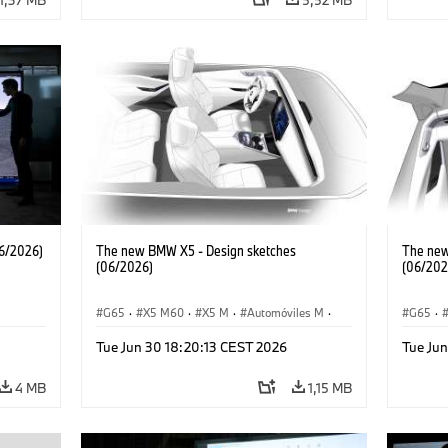
6/2026)
The new BMW X5 - Design sketches
The new
(06/2026)
(06/202
G65
·
X5 M60
·
X5 M
·
Automóviles M
·
G65
·
M
·
BMW M
·
iX5 60 xDrive
·
iX5
·
BMW 
Tue Jun 30 18:20:13 CEST 2026
Tue Ju
·
iX5 Hydrogen
·
BMW
·
X5
·
X5 40 xDrive
iX5 Hy
4 MB
1,15 MB