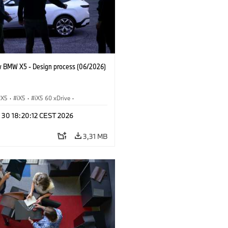
 BMW X5 - Design process (06/2026)
X5
·
iX5
·
iX5 60 xDrive
·
drogen
·
Automóviles M
·
X5 M
·
n 30 18:20:12 CEST 2026
xDrive
·
BMW
·
X5 50e xDrive
·
0
3,31 MB