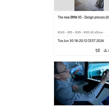
The new BMW X5 - Design process (0
G65
·
X5
·
iX5
·
iX5 60 xDrive
·
iX5 Hydrogen
·
Automóviles M
·
X5 
Tue Jun 30 18:20:12 CEST 2026
X5 40 xDrive
·
BMW
·
X5 50e xDrive
X5 M60