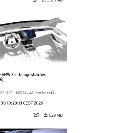
 BMW X5 - Design sketches
6)
X5 M60
·
X5 M
·
Automóviles M
·
M
·
iX5 60 xDrive
·
iX5
·
n 30 18:20:13 CEST 2026
drogen
·
BMW
·
X5
·
X5 40 xDrive
1,29 MB