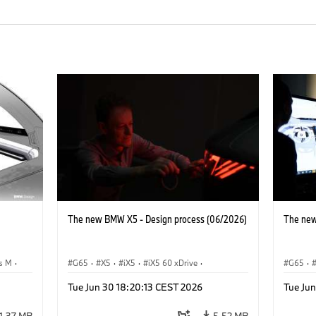
The new BMW X5 - Design process (06/2026)
The new
s M
·
G65
·
X5
·
iX5
·
iX5 60 xDrive
·
G65
·
iX5 Hydrogen
·
Automóviles M
·
X5 M
·
iX5 Hy
Tue Jun 30 18:20:13 CEST 2026
Tue Ju
xDrive
X5 40 xDrive
·
BMW
·
X5 50e xDrive
·
X5 40 
X5 M60
X5 M6
1,37 MB
5,52 MB