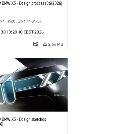
 BMW X5 - Design process (06/2026)
X5
·
iX5
·
iX5 60 xDrive
·
drogen
·
Automóviles M
·
X5 M
·
n 30 18:20:10 CEST 2026
xDrive
·
BMW
·
X5 50e xDrive
·
0
5,64 MB
 BMW X5 - Design sketches
6)