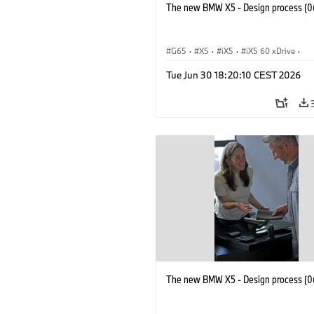
The new BMW X5 - Design process (0
G65
·
X5
·
iX5
·
iX5 60 xDrive
·
iX5 Hydrogen
·
Automóviles M
·
X5 
Tue Jun 30 18:20:10 CEST 2026
X5 40 xDrive
·
BMW
·
X5 50e xDrive
X5 M60
The new BMW X5 - Design process (0