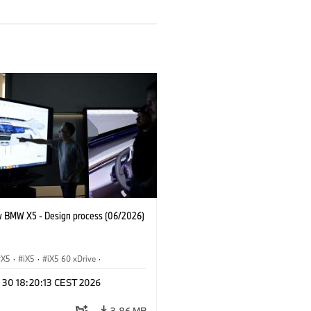
 BMW X5 - Design process (06/2026)
X5
·
iX5
·
iX5 60 xDrive
·
drogen
·
Automóviles M
·
X5 M
·
n 30 18:20:13 CEST 2026
xDrive
·
BMW
·
X5 50e xDrive
·
0
3,86 MB