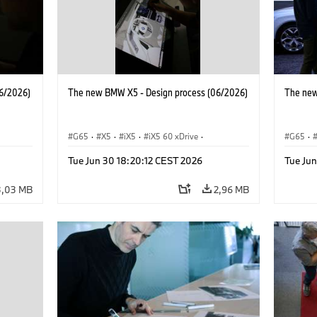
6/2026)
The new BMW X5 - Design process (06/2026)
The new
G65
·
X5
·
iX5
·
iX5 60 xDrive
·
G65
·
M
·
iX5 Hydrogen
·
Automóviles M
·
X5 M
·
iX5 Hy
Tue Jun 30 18:20:12 CEST 2026
Tue Ju
·
X5 40 xDrive
·
BMW
·
X5 50e xDrive
·
X5 40 
X5 M60
X5 M6
3,03 MB
2,96 MB