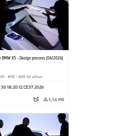
 BMW X5 - Design process (06/2026)
X5
·
iX5
·
iX5 60 xDrive
·
drogen
·
Automóviles M
·
X5 M
·
n 30 18:20:12 CEST 2026
xDrive
·
BMW
·
X5 50e xDrive
·
0
5,56 MB