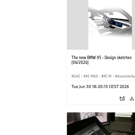
The new BMW X5 - Design sketches
(06/2026)
G65
·
X5 M60
·
X5 M
·
Automóvile
BMW M
·
iX5 60 xDrive
·
iX5
·
Tue Jun 30 18:20:13 CEST 2026
iX5 Hydrogen
·
BMW
·
X5
·
X5 40 