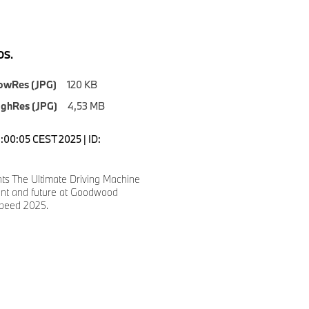
S.
owRes (JPG)
120 KB
ighRes (JPG)
4,53 MB
8:00:05 CEST 2025 | ID:
s The Ultimate Driving Machine
ent and future at Goodwood
Speed 2025.