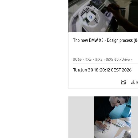
The new BMW X5 - Design process (0
G65
·
X5
·
iX5
·
iX5 60 xDrive
·
iX5 Hydrogen
·
Automóviles M
·
X5 
Tue Jun 30 18:20:12 CEST 2026
X5 40 xDrive
·
BMW
·
X5 50e xDrive
X5 M60