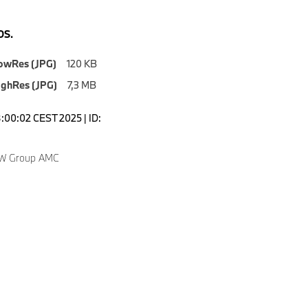
S.
owRes (JPG)
120 KB
ighRes (JPG)
7,3 MB
8:00:02 CEST 2025 | ID:
MW Group AMC