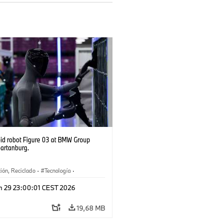
d robot Figure 03 at BMW Group
partanburg.
ión, Reciclado
·
Tecnología
·
ca
·
Industry 4.0
·
Producción
·
n 29 23:00:01 CEST 2026
je
·
Logística inteligente
19,68 MB