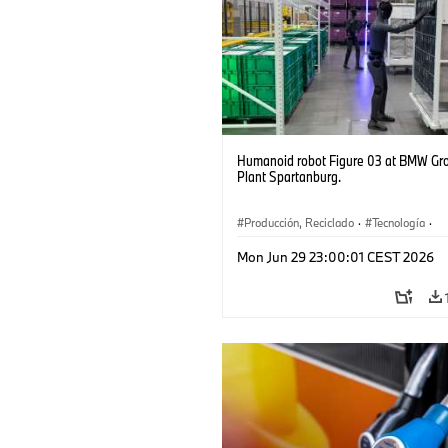
Humanoid robot Figure 03 at BMW Gr
Plant Spartanburg.
Producción, Reciclado
·
Tecnología
·
Logística
·
Industry 4.0
·
Producción
Mon Jun 29 23:00:01 CEST 2026
Reciclaje
·
Logística inteligente