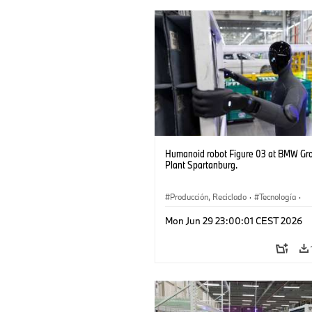
Humanoid robot Figure 03 at BMW Gr
Plant Spartanburg.
Producción, Reciclado
·
Tecnología
·
Logística
·
Industry 4.0
·
Producción
Mon Jun 29 23:00:01 CEST 2026
Reciclaje
·
Logística inteligente