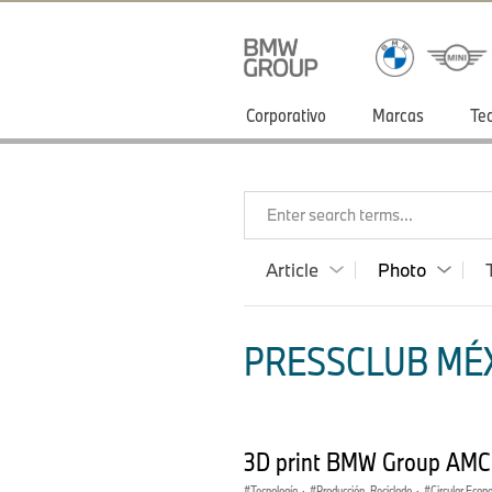
Corporativo
Marcas
Te
Enter search terms...
Article
Photo
PRESSCLUB MÉX
3D print BMW Group AM
Tecnología
·
Producción, Reciclado
·
Circular Eco