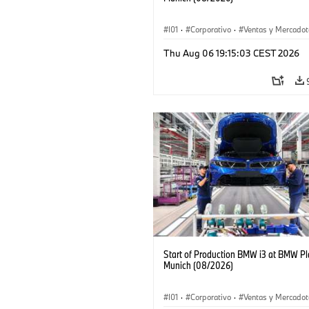
I01
·
Corporativo
·
Ventas y Mercadot
Plantas de Producción
·
Localizaciones
Thu Aug 06 19:15:03 CEST 2026
BMW i
Start of Production BMW i3 at BMW Pl
Munich (08/2026)
I01
·
Corporativo
·
Ventas y Mercadot