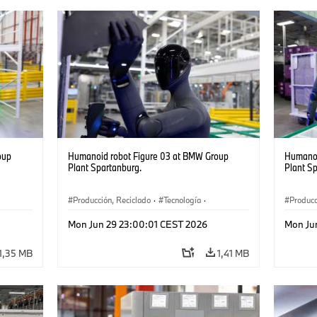
oup
Humanoid robot Figure 03 at BMW Group
Humanoi
Plant Spartanburg.
Plant S
Producción, Reciclado
·
Tecnología
·
Producc
·
Logística
·
Industry 4.0
·
Producción
·
Logísti
Mon Jun 29 23:00:01 CEST 2026
Mon Ju
Reciclaje
·
Logística inteligente
Recicla
1,35 MB
1,41 MB