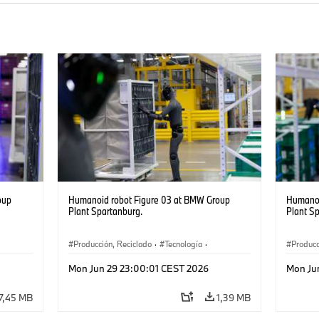
oup
Humanoid robot Figure 03 at BMW Group
Humanoi
Plant Spartanburg.
Plant S
Producción, Reciclado
·
Tecnología
·
Producc
·
Logística
·
Industry 4.0
·
Producción
·
Logísti
Mon Jun 29 23:00:01 CEST 2026
Mon Ju
Reciclaje
·
Logística inteligente
Recicla
7,45 MB
1,39 MB