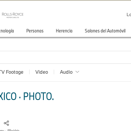
Lo
cnología
Personas
Herencia
Salones del Automóvil
TV Footage
Video
Audio
ICO · PHOTO.
C
nomy
·
Reciclaje