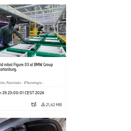
d robot Figure 03 at BMW Group
partanburg.
ión, Reciclado
·
Tecnología
·
ca
·
Industry 4.0
·
Producción
·
n 29 23:00:01 CEST 2026
je
·
Logística inteligente
21,62 MB