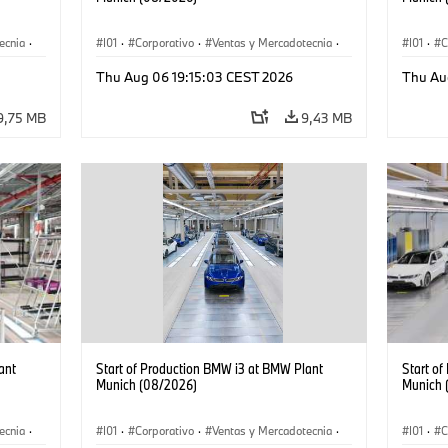
ecnia
·
I01
·
Corporativo
·
Ventas y Mercadotecnia
·
I01
·
C
·
i3
·
Plantas de Producción
·
Localizaciones
·
i3
·
Plantas
Thu Aug 06 19:15:03 CEST 2026
Thu Au
BMW i
BMW i
9,75 MB
9,43 MB
ant
Start of Production BMW i3 at BMW Plant
Start o
Munich (08/2026)
Munich 
ecnia
·
I01
·
Corporativo
·
Ventas y Mercadotecnia
·
I01
·
C