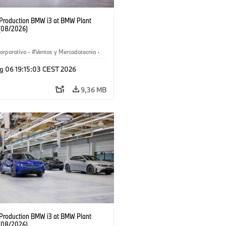
f Production BMW i3 at BMW Plant
(08/2026)
orporativo
·
Ventas y Mercadotecnia
·
 de Producción
·
Localizaciones
·
i3
·
g 06 19:15:03 CEST 2026
9,36 MB
f Production BMW i3 at BMW Plant
(08/2026)