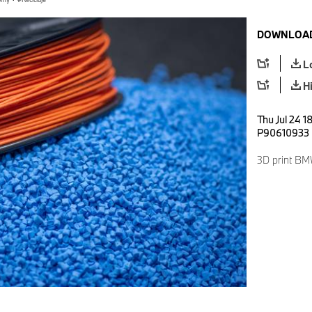
DOWNLOAD
L
H
Thu Jul 24 1
P90610933
3D print B