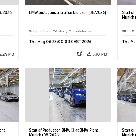
08/2026)
BMW protagoniza la alfombra azul. (08/2026)
Start o
Munich 
Corporativo
·
Ventas y Mercadotecnia
I01
·
C
Plantas
Thu Aug 06 23:00:00 CEST 2026
Thu Au
BMW i
4,24 MB
6,18 MB
ant
Start of Production BMW i3 at BMW Plant
Start o
Munich (08/2026)
Munich 