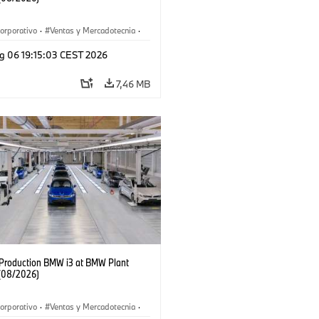
orporativo
·
Ventas y Mercadotecnia
·
 de Producción
·
Localizaciones
·
i3
·
g 06 19:15:03 CEST 2026
7,46 MB
f Production BMW i3 at BMW Plant
(08/2026)
orporativo
·
Ventas y Mercadotecnia
·