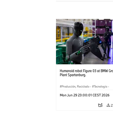
Humanoid robot Figure 03 at BMW Gr
Plant Spartanburg.
Producción, Reciclado
·
Tecnología
·
Logística
·
Industry 4.0
·
Producción
Mon Jun 29 23:00:01 CEST 2026
Reciclaje
·
Logística inteligente
2