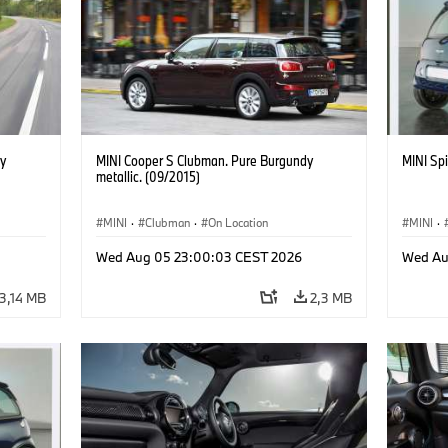
y
MINI Cooper S Clubman. Pure Burgundy
MINI Spi
metallic. (09/2015)
MINI
·
Clubman
·
On Location
MINI
·
Wed Aug 05 23:00:03 CEST 2026
Wed Au
3,14 MB
2,3 MB