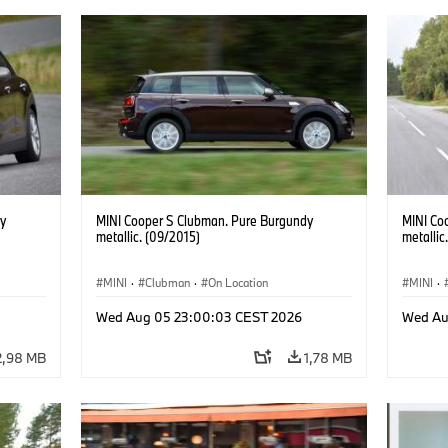
y
MINI Cooper S Clubman. Pure Burgundy
MINI Co
metallic. (09/2015)
metallic
MINI
·
Clubman
·
On Location
MINI
·
Wed Aug 05 23:00:03 CEST 2026
Wed Au
2,98 MB
1,78 MB