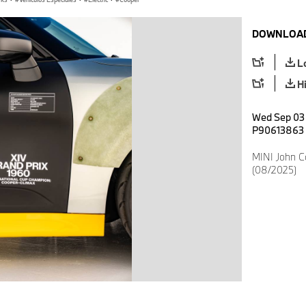
DOWNLOAD
L
H
Wed Sep 03 
P90613863
MINI John C
(08/2025)