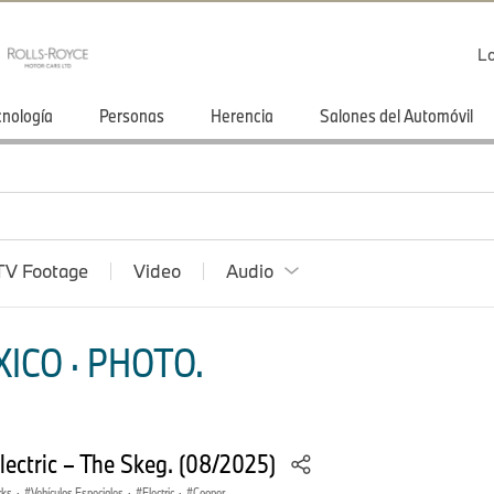
Lo
cnología
Personas
Herencia
Salones del Automóvil
TV Footage
Video
Audio
ICO · PHOTO.
lectric – The Skeg. (08/2025)
rks
·
Vehículos Especiales
·
Electric
·
Cooper