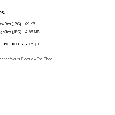
S.
owRes (JPG)
69 KB
ighRes (JPG)
4,85 MB
00:01:00 CEST 2025 | ID:
ooper Works Electric – The Skeg.