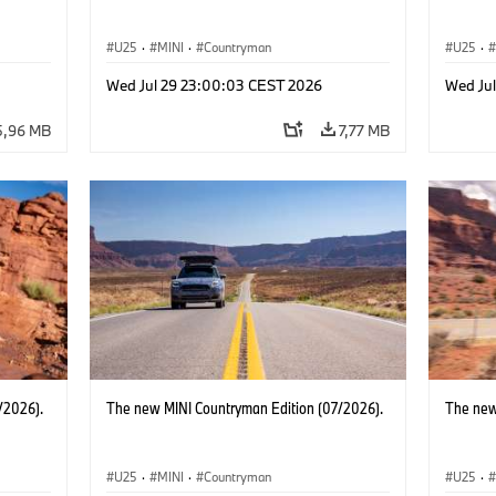
U25
·
MINI
·
Countryman
U25
·
Wed Jul 29 23:00:03 CEST 2026
Wed Ju
5,96 MB
7,77 MB
/2026).
The new MINI Countryman Edition (07/2026).
The new
U25
·
MINI
·
Countryman
U25
·