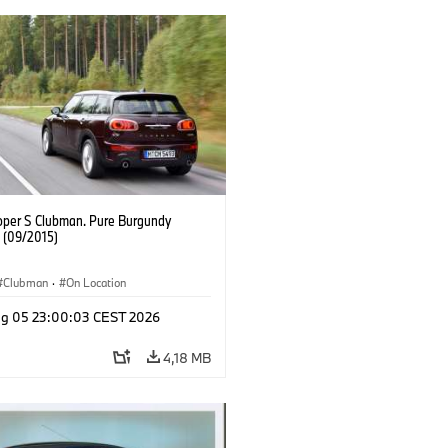
oper S Clubman. Pure Burgundy
. (09/2015)
Clubman
·
On Location
g 05 23:00:03 CEST 2026
4,18 MB