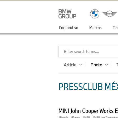
Corporativo
Marcas
Te
Enter search terms...
Article
Photo
PRESSCLUB MÉX
MINI John Cooper Works E
Munich
·
Europe
·
MINI
·
MINI John Cooper Wo