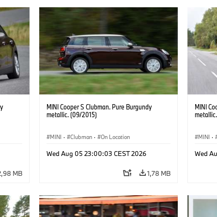
y
MINI Cooper S Clubman. Pure Burgundy
MINI Co
metallic. (09/2015)
metallic
MINI
·
Clubman
·
On Location
MINI
·
Wed Aug 05 23:00:03 CEST 2026
Wed Au
2,98 MB
1,78 MB