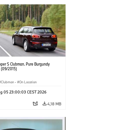
oper S Clubman. Pure Burgundy
. (09/2015)
Clubman
·
On Location
g 05 23:00:03 CEST 2026
4,18 MB