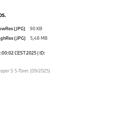
S.
owRes (JPG)
90 KB
ighRes (JPG)
5,48 MB
8:00:02 CEST 2025 | ID:
oper S 5-Türer. (09/2025)