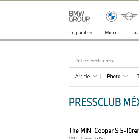
Corporativo
Marcas
Te
Enter search terms...
Article
Photo
PRESSCLUB MÉX
The MINI Cooper S 5-Türe
MINI
·
Cooper
·
5 Door