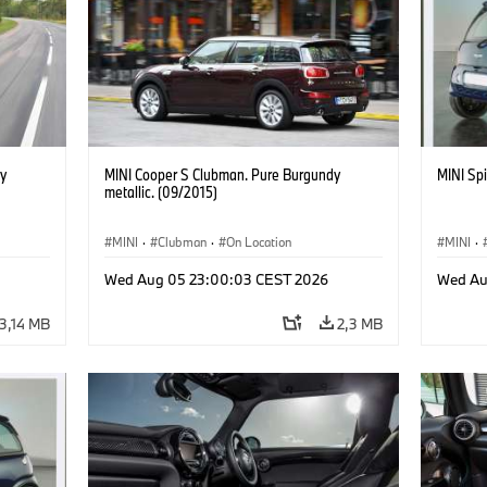
y
MINI Cooper S Clubman. Pure Burgundy
MINI Spi
metallic. (09/2015)
MINI
·
Clubman
·
On Location
MINI
·
Wed Aug 05 23:00:03 CEST 2026
Wed Au
3,14 MB
2,3 MB