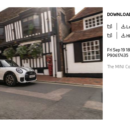
DOWNLOAD
L
H
Fri Sep 19 1
P90617435
The MINI Co