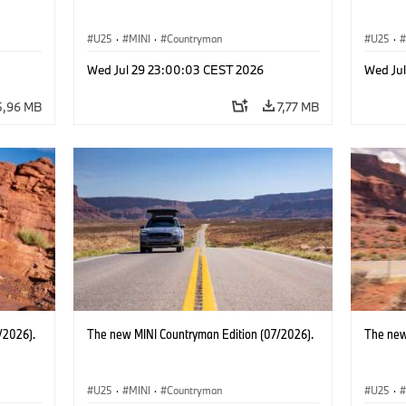
U25
·
MINI
·
Countryman
U25
·
Wed Jul 29 23:00:03 CEST 2026
Wed Ju
5,96 MB
7,77 MB
/2026).
The new MINI Countryman Edition (07/2026).
The new
U25
·
MINI
·
Countryman
U25
·