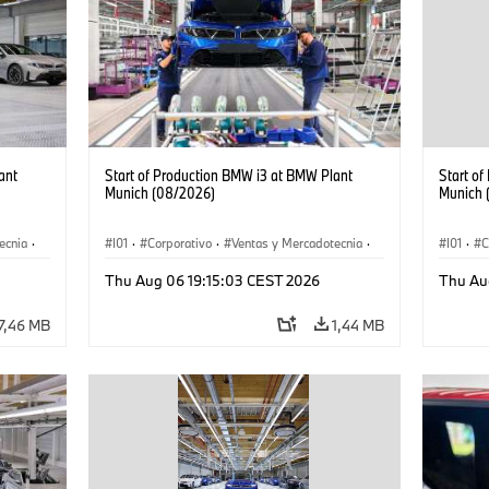
ant
Start of Production BMW i3 at BMW Plant
Start o
Munich (08/2026)
Munich 
ecnia
·
I01
·
Corporativo
·
Ventas y Mercadotecnia
·
I01
·
C
·
i3
·
Plantas de Producción
·
Localizaciones
·
i3
·
Plantas
Thu Aug 06 19:15:03 CEST 2026
Thu Au
BMW i
BMW i
7,46 MB
1,44 MB