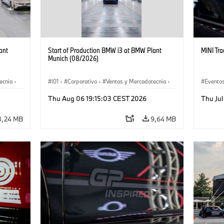
ant
Start of Production BMW i3 at BMW Plant
MINI Tr
Munich (08/2026)
ecnia
·
I01
·
Corporativo
·
Ventas y Mercadotecnia
·
Eventos
·
i3
·
Plantas de Producción
·
Localizaciones
·
i3
·
Ventas 
Thu Aug 06 19:15:03 CEST 2026
Thu Ju
BMW i
8,24 MB
9,64 MB