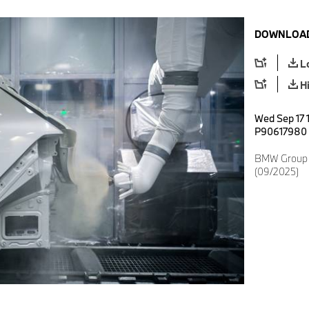
DOWNLOAD
L
H
Wed Sep 17 
P90617980
BMW Group P
(09/2025)