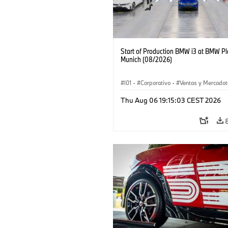
Start of Production BMW i3 at BMW Pl
Munich (08/2026)
I01
·
Corporativo
·
Ventas y Mercadot
Plantas de Producción
·
Localizaciones
Thu Aug 06 19:15:03 CEST 2026
BMW i