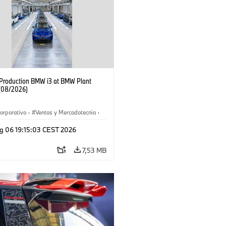
f Production BMW i3 at BMW Plant
(08/2026)
orporativo
·
Ventas y Mercadotecnia
·
 de Producción
·
Localizaciones
·
i3
·
g 06 19:15:03 CEST 2026
7,53 MB