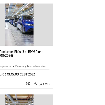
f Production BMW i3 at BMW Plant
(08/2026)
orporativo
·
Ventas y Mercadotecnia
·
 de Producción
·
Localizaciones
·
i3
·
g 06 19:15:03 CEST 2026
9,43 MB