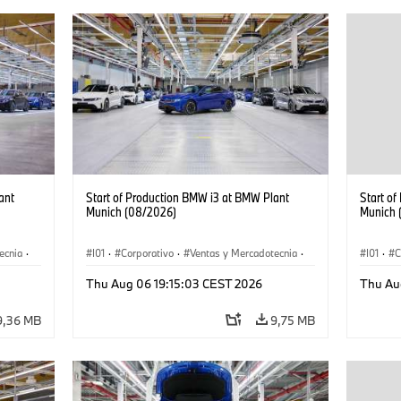
ant
Start of Production BMW i3 at BMW Plant
Start o
Munich (08/2026)
Munich 
ecnia
·
I01
·
Corporativo
·
Ventas y Mercadotecnia
·
I01
·
C
·
i3
·
Plantas de Producción
·
Localizaciones
·
i3
·
Plantas
Thu Aug 06 19:15:03 CEST 2026
Thu Au
BMW i
BMW i
9,36 MB
9,75 MB