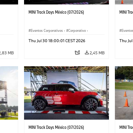
MINI Track Days México (07/2026)
MINI Tr
Eventos Corporativos
·
Corporativo
·
Eventos
Ventas y Mercadotecnia
Ventas 
Thu Jul 30 18:00:01 CEST 2026
Thu Ju
2,83 MB
2,45 MB
MINI Track Days México (07/2026)
MINI Tr