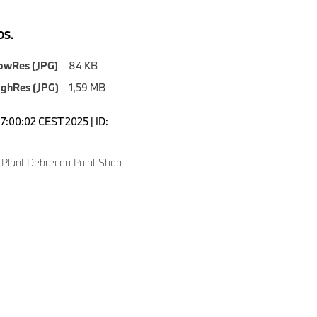
S.
owRes (JPG)
84 KB
ighRes (JPG)
1,59 MB
17:00:02 CEST 2025 | ID:
lant Debrecen Paint Shop