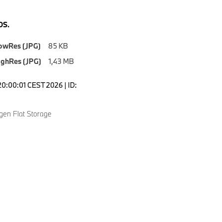
S.
owRes (JPG)
85 KB
ighRes (JPG)
1,43 MB
20:00:01 CEST 2026 | ID:
en Flat Storage