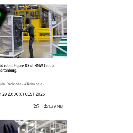
d robot Figure 03 at BMW Group
partanburg.
ión, Reciclado
·
Tecnología
·
ca
·
Industry 4.0
·
Producción
·
n 29 23:00:01 CEST 2026
je
·
Logística inteligente
1,39 MB