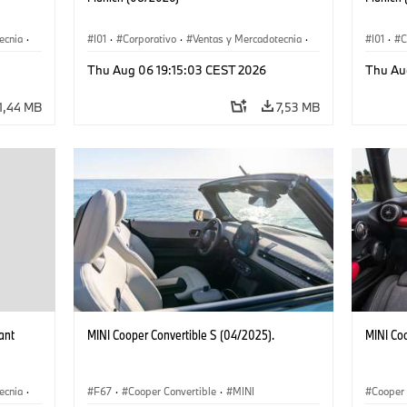
ecnia
·
I01
·
Corporativo
·
Ventas y Mercadotecnia
·
I01
·
C
·
i3
·
Plantas de Producción
·
Localizaciones
·
i3
·
Plantas
Thu Aug 06 19:15:03 CEST 2026
Thu Au
BMW i
BMW i
1,44 MB
7,53 MB
ant
MINI Cooper Convertible S (04/2025).
MINI Co
ecnia
·
F67
·
Cooper Convertible
·
MINI
Cooper