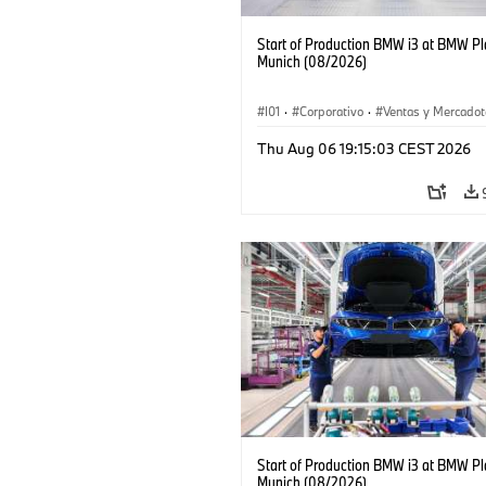
Start of Production BMW i3 at BMW Pl
Munich (08/2026)
I01
·
Corporativo
·
Ventas y Mercadot
Plantas de Producción
·
Localizaciones
Thu Aug 06 19:15:03 CEST 2026
BMW i
Start of Production BMW i3 at BMW Pl
Munich (08/2026)