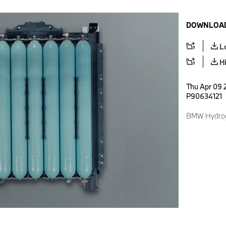
DOWNLOAD
L
H
Thu Apr 09 
P90634121
BMW Hydrog