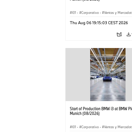
I01
·
Corporativo
·
Ventas y Mercadot
Plantas de Producción
·
Localizaciones
Thu Aug 06 19:15:03 CEST 2026
BMW i
Start of Production BMW i3 at BMW Pl
Munich (08/2026)
I01
·
Corporativo
·
Ventas y Mercadot