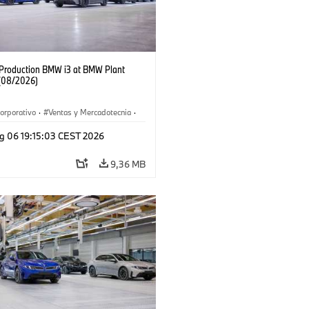
f Production BMW i3 at BMW Plant
(08/2026)
orporativo
·
Ventas y Mercadotecnia
·
 de Producción
·
Localizaciones
·
i3
·
g 06 19:15:03 CEST 2026
9,36 MB