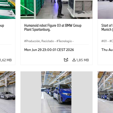
oup
Humanoid robot Figure 03 at BMW Group
Start o
Plant Spartanburg.
Munich 
Producción, Reciclado
·
Tecnología
·
I01
·
C
·
Logística
·
Industry 4.0
·
Producción
·
Plantas
Mon Jun 29 23:00:01 CEST 2026
Thu Au
Reciclaje
·
Logística inteligente
BMW i
1,62 MB
1,85 MB