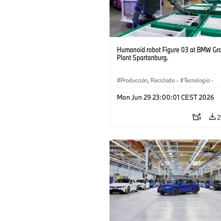
Humanoid robot Figure 03 at BMW Gr
Plant Spartanburg.
Producción, Reciclado
·
Tecnología
·
Logística
·
Industry 4.0
·
Producción
Mon Jun 29 23:00:01 CEST 2026
Reciclaje
·
Logística inteligente
2