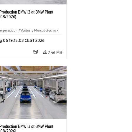
f Production BMW i3 at BMW Plant
(08/2026)
orporativo
·
Ventas y Mercadotecnia
·
 de Producción
·
Localizaciones
·
i3
·
g 06 19:15:03 CEST 2026
7,46 MB
f Production BMW i3 at BMW Plant
(08/2026)