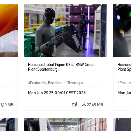
Humanoid robot Figure 03 at BMW Group
Humanoi
Plant Spartanburg.
Plant S
Producción, Reciclado
·
Tecnología
·
Producc
Logística
·
Industry 4.0
·
Producción
·
Logísti
Mon Jun 29 23:00:01 CEST 2026
Mon Ju
Reciclaje
·
Logística inteligente
Recicla
1,19 MB
27,45 MB