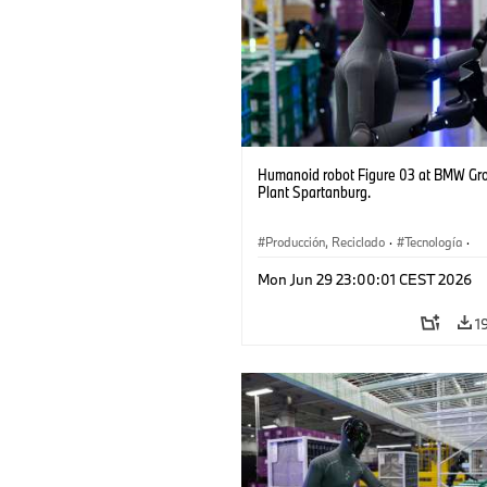
Humanoid robot Figure 03 at BMW Gr
Plant Spartanburg.
Producción, Reciclado
·
Tecnología
·
Logística
·
Industry 4.0
·
Producción
Mon Jun 29 23:00:01 CEST 2026
Reciclaje
·
Logística inteligente
1