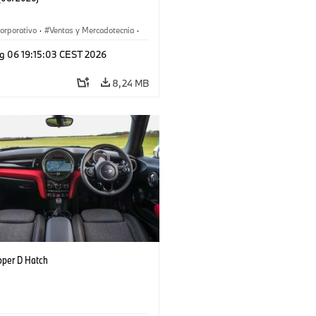
orporativo
·
Ventas y Mercadotecnia
·
 de Producción
·
Localizaciones
·
i3
·
g 06 19:15:03 CEST 2026
8,24 MB
oper D Hatch