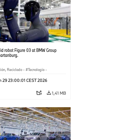
d robot Figure 03 at BMW Group
partanburg.
ión, Reciclado
·
Tecnología
·
ca
·
Industry 4.0
·
Producción
·
n 29 23:00:01 CEST 2026
je
·
Logística inteligente
1,41 MB