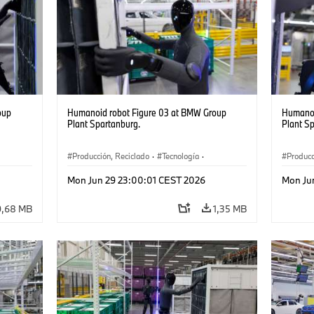
oup
Humanoid robot Figure 03 at BMW Group
Humanoi
Plant Spartanburg.
Plant S
Producción, Reciclado
·
Tecnología
·
Producc
·
Logística
·
Industry 4.0
·
Producción
·
Logísti
Mon Jun 29 23:00:01 CEST 2026
Mon Ju
Reciclaje
·
Logística inteligente
Recicla
9,68 MB
1,35 MB