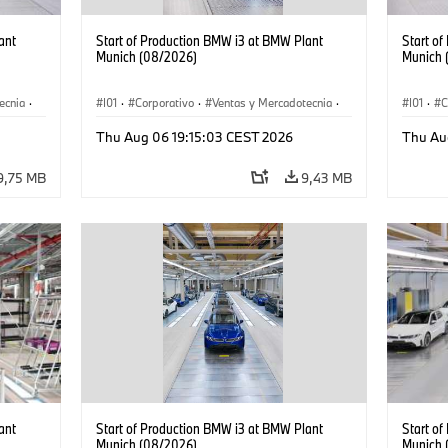
ant
Start of Production BMW i3 at BMW Plant
Start o
Munich (08/2026)
Munich 
ecnia
·
I01
·
Corporativo
·
Ventas y Mercadotecnia
·
I01
·
C
·
i3
·
Plantas de Producción
·
Localizaciones
·
i3
·
Plantas
Thu Aug 06 19:15:03 CEST 2026
Thu Au
BMW i
BMW i
9,75 MB
9,43 MB
ant
Start of Production BMW i3 at BMW Plant
Start o
Munich (08/2026)
Munich 