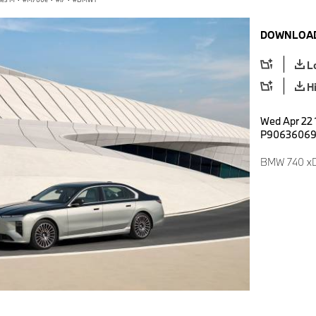
DOWNLOAD
L
H
Wed Apr 22 
P9063606
BMW 740 xD