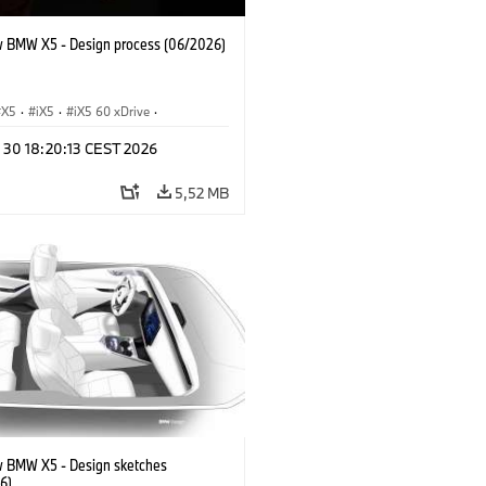
 BMW X5 - Design process (06/2026)
X5
·
iX5
·
iX5 60 xDrive
·
drogen
·
Automóviles M
·
X5 M
·
n 30 18:20:13 CEST 2026
xDrive
·
BMW
·
X5 50e xDrive
·
0
5,52 MB
 BMW X5 - Design sketches
6)