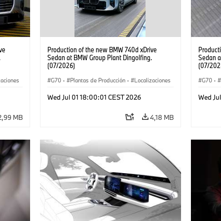
ve
Production of the new BMW 740d xDrive
Product
.
Sedan at BMW Group Plant Dingolfing.
Sedan a
(07/2026)
(07/202
zaciones
G70
·
Plantas de Producción
·
Localizaciones
G70
·
Serie 7
·
·
Automóviles M
·
i7 M70
·
740d
·
Serie 7
·
·
Autom
Wed Jul 01 18:00:01 CEST 2026
Wed Ju
BMW
BMW
2,99 MB
4,18 MB