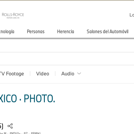
Lo
cnología
Personas
Herencia
Salones del Automóvil
TV Footage
Video
Audio
ICO · PHOTO.
6)
les M
·
M760e
·
i7
·
BMW i