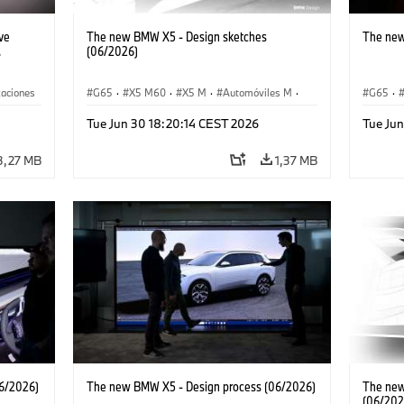
ve
The new BMW X5 - Design sketches
The new
.
(06/2026)
zaciones
G65
·
X5 M60
·
X5 M
·
Automóviles M
·
G65
·
Serie 7
·
BMW M
·
iX5 60 xDrive
·
iX5
·
iX5 Hy
Tue Jun 30 18:20:14 CEST 2026
Tue Ju
iX5 Hydrogen
·
BMW
·
X5
·
X5 40 xDrive
X5 40 
X5 M6
3,27 MB
1,37 MB
6/2026)
The new BMW X5 - Design process (06/2026)
The new
(06/202