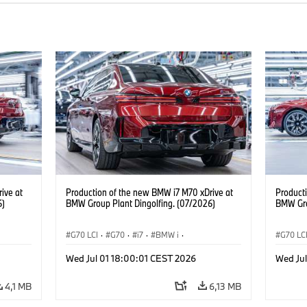
ive at
Production of the new BMW i7 M70 xDrive at
Product
6)
BMW Group Plant Dingolfing. (07/2026)
BMW Gro
G70 LCI
·
G70
·
i7
·
BMW i
·
G70 LC
Automóviles M
·
i7 M70
·
Automó
Wed Jul 01 18:00:01 CEST 2026
Wed Ju
Plantas de Producción
·
Localizaciones
Plantas
4,1 MB
6,13 MB