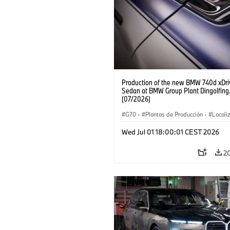
Production of the new BMW 740d xDri
Sedan at BMW Group Plant Dingolfing
(07/2026)
G70
·
Plantas de Producción
·
Locali
·
Automóviles M
·
i7 M70
·
740d
·
Wed Jul 01 18:00:01 CEST 2026
BMW
2