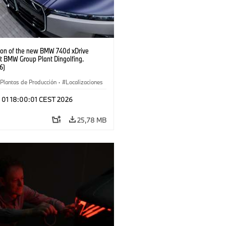
ion of the new BMW 740d xDrive
t BMW Group Plant Dingolfing.
6)
Plantas de Producción
·
Localizaciones
óviles M
·
i7 M70
·
740d
·
Serie 7
·
l 01 18:00:01 CEST 2026
25,78 MB