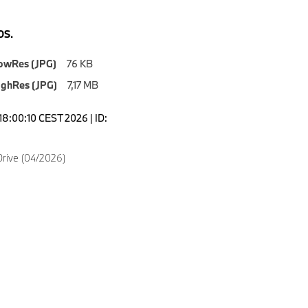
S.
owRes (JPG)
76 KB
ighRes (JPG)
7,17 MB
18:00:10 CEST 2026 | ID:
9
rive (04/2026)