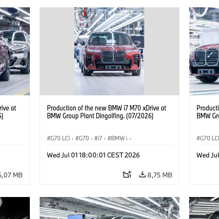
ive at
Production of the new BMW i7 M70 xDrive at
Product
6)
BMW Group Plant Dingolfing. (07/2026)
BMW Gro
G70 LCI
·
G70
·
i7
·
BMW i
·
G70 LC
Automóviles M
·
i7 M70
·
Automó
Wed Jul 01 18:00:01 CEST 2026
Wed Ju
Plantas de Producción
·
Localizaciones
Plantas
6,07 MB
8,75 MB