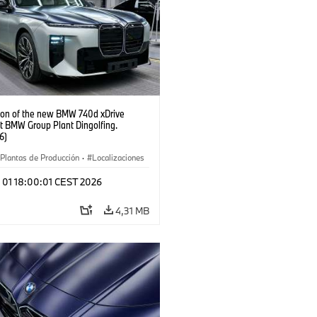
ion of the new BMW 740d xDrive
t BMW Group Plant Dingolfing.
6)
Plantas de Producción
·
Localizaciones
óviles M
·
i7 M70
·
740d
·
Serie 7
·
l 01 18:00:01 CEST 2026
4,31 MB