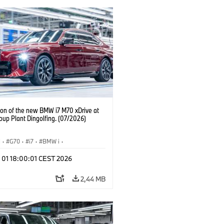
ion of the new BMW i7 M70 xDrive at
up Plant Dingolfing. (07/2026)
I
·
G70
·
i7
·
BMW i
·
viles M
·
i7 M70
·
l 01 18:00:01 CEST 2026
 de Producción
·
Localizaciones
2,44 MB