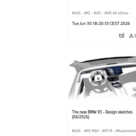
G65
·
X5
·
iX5
·
iX5 60 xDrive
·
iX5 Hydrogen
·
Automóviles M
·
X5 
Tue Jun 30 18:20:13 CEST 2026
X5 40 xDrive
·
BMW
·
X5 50e xDrive
X5 M60
The new BMW X5 - Design sketches
(06/2026)
G65
·
X5 M60
·
X5 M
·
Automóvile