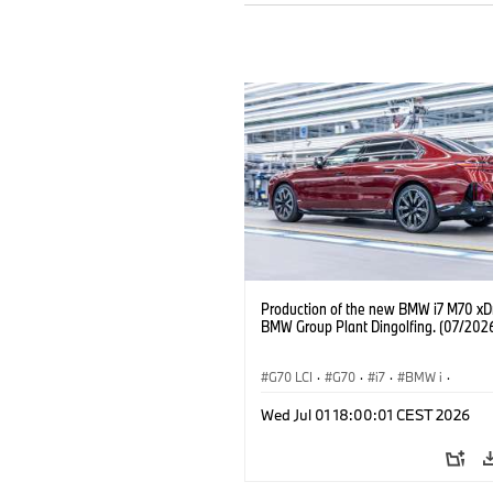
Production of the new BMW i7 M70 xDr
BMW Group Plant Dingolfing. (07/202
G70 LCI
·
G70
·
i7
·
BMW i
·
Automóviles M
·
i7 M70
·
Wed Jul 01 18:00:01 CEST 2026
Plantas de Producción
·
Localizaciones