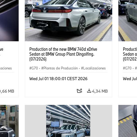
ve
Production of the new BMW 740d xDrive
Product
.
Sedan at BMW Group Plant Dingolfing.
Sedan a
(07/2026)
(07/202
zaciones
G70
·
Plantas de Producción
·
Localizaciones
G70
·
Serie 7
·
·
Automóviles M
·
i7 M70
·
740d
·
Serie 7
·
·
Autom
Wed Jul 01 18:00:01 CEST 2026
Wed Ju
BMW
BMW
0,66 MB
4,34 MB