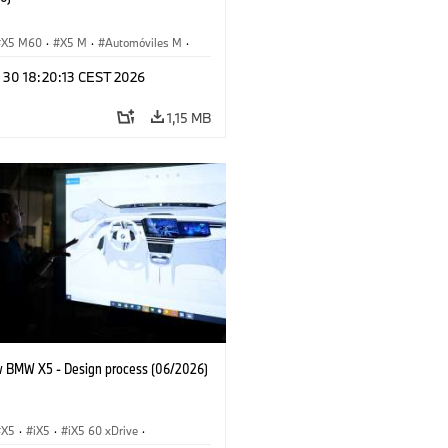
X5 M60
·
X5 M
·
Automóviles M
·
M
·
iX5 60 xDrive
·
iX5
·
n 30 18:20:13 CEST 2026
drogen
·
BMW
·
X5
·
X5 40 xDrive
1,15 MB
 BMW X5 - Design process (06/2026)
X5
·
iX5
·
iX5 60 xDrive
·