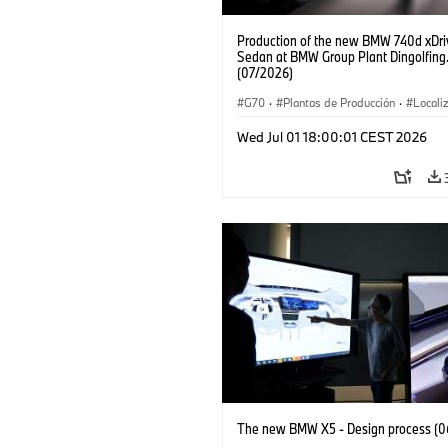
Production of the new BMW 740d xDri
Sedan at BMW Group Plant Dingolfing
(07/2026)
G70
·
Plantas de Producción
·
Locali
·
Automóviles M
·
i7 M70
·
740d
·
Wed Jul 01 18:00:01 CEST 2026
BMW
The new BMW X5 - Design process (0