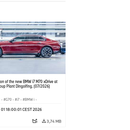
ion of the new BMW i7 M70 xDrive at
up Plant Dingolfing. (07/2026)
I
·
G70
·
i7
·
BMW i
·
viles M
·
i7 M70
·
l 01 18:00:01 CEST 2026
 de Producción
·
Localizaciones
3,74 MB