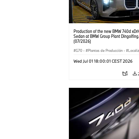
Production of the new BMW 740d xDri
Sedan at BMW Group Plant Dingolfing
(07/2026)
G70
·
Plantas de Producción
·
Locali
·
Automóviles M
·
i7 M70
·
740d
·
Wed Jul 01 18:00:01 CEST 2026
BMW