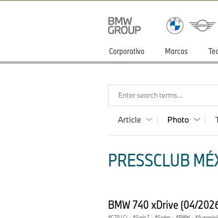
Corporativo
Marcas
Te
Enter search terms...
Article
Photo
PRESSCLUB MÉX
BMW 740 xDrive (04/202
G70 LCI
·
Serie 7
·
Sedan
·
BMW
·
Automóvi