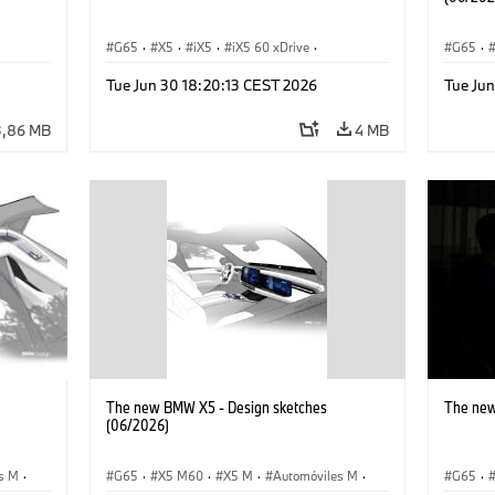
G65
·
X5
·
iX5
·
iX5 60 xDrive
·
G65
·
M
·
iX5 Hydrogen
·
Automóviles M
·
X5 M
·
BMW 
Tue Jun 30 18:20:13 CEST 2026
Tue Ju
·
X5 40 xDrive
·
BMW
·
X5 50e xDrive
·
iX5 Hy
X5 M60
3,86 MB
4 MB
The new BMW X5 - Design sketches
The new
(06/2026)
s M
·
G65
·
X5 M60
·
X5 M
·
Automóviles M
·
G65
·