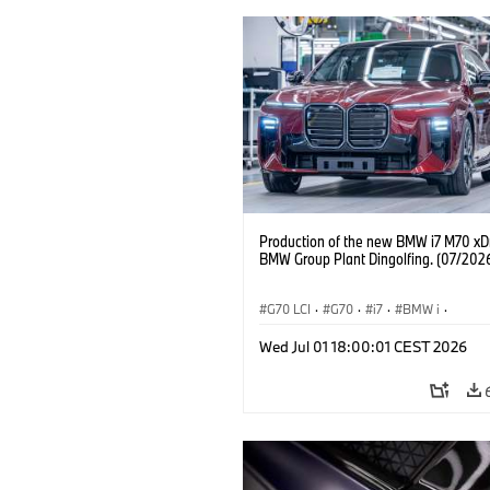
Production of the new BMW i7 M70 xDr
BMW Group Plant Dingolfing. (07/202
G70 LCI
·
G70
·
i7
·
BMW i
·
Automóviles M
·
i7 M70
·
Wed Jul 01 18:00:01 CEST 2026
Plantas de Producción
·
Localizaciones