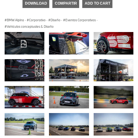
DOWNLOAD
COMPARTIR
ADD TO CART
BMW Alpina
·
Corporativo
·
Diseño
·
Eventos Corporativos
·
Vehículos conceptuales & Diseño