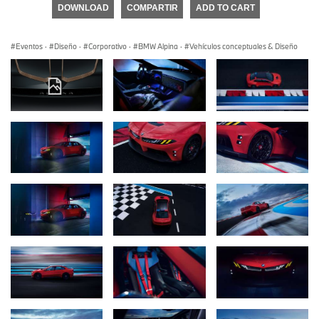
DOWNLOAD
COMPARTIR
ADD TO CART
Eventos
·
Diseño
·
Corporativo
·
BMW Alpina
·
Vehículos conceptuales & Diseño