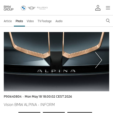
Article
Photo
Video
TV Footage
Audio
P90640804
·
Mon May 18 18:00:02 CEST 2026
Vision BMW ALPINA - INFORM