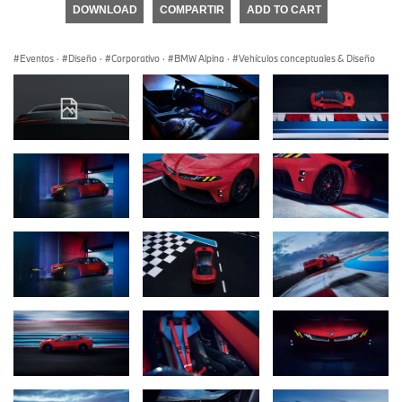
DOWNLOAD
COMPARTIR
ADD TO CART
Eventos
·
Diseño
·
Corporativo
·
BMW Alpina
·
Vehículos conceptuales & Diseño