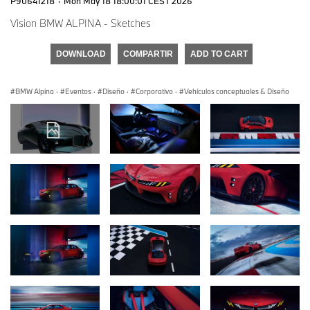
P90641218
·
Mon May 18 18:00:01 CEST 2026
Vision BMW ALPINA - Sketches
DOWNLOAD
COMPARTIR
ADD TO CART
BMW Alpina
·
Eventos
·
Diseño
·
Corporativo
·
Vehículos conceptuales & Diseño