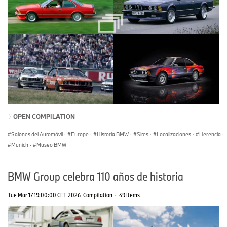
OPEN COMPILATION
Salones del Automóvil
·
Europe
·
Historia BMW
·
Sites
·
Localizaciones
·
Herencia
·
Munich
·
Museo BMW
BMW Group celebra 110 años de historia
Tue Mar 17 19:00:00 CET 2026
Compilation
·
49 Items