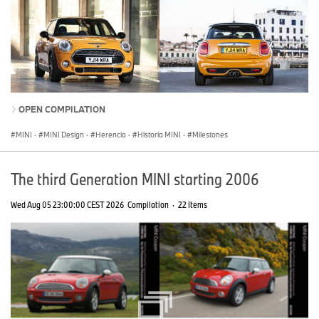
OPEN COMPILATION
MINI
·
MINI Design
·
Herencia
·
Historia MINI
·
Milestones
The third Generation MINI starting 2006
Wed Aug 05 23:00:00 CEST 2026
Compilation
·
22 Items