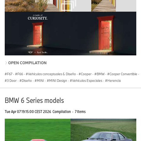
OPEN COMPILATION
F67
·
F66
·
Vehículos conceptuales & Diseño
·
Cooper
·
BMW
·
Cooper Convertible
·
3 Door
·
Diseño
·
MINI
·
MINI Design
·
Vehículos Especiales
·
Herencia
BMW 6 Series models
Tue Apr 07 19:15:00 CEST 2026
Compilation
·
7 Items