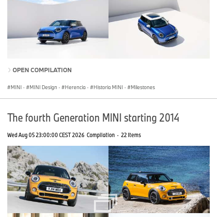
OPEN COMPILATION
MINI
·
MINI Design
·
Herencia
·
Historia MINI
·
Milestones
The fourth Generation MINI starting 2014
Wed Aug 05 23:00:00 CEST 2026
Compilation
·
22 Items