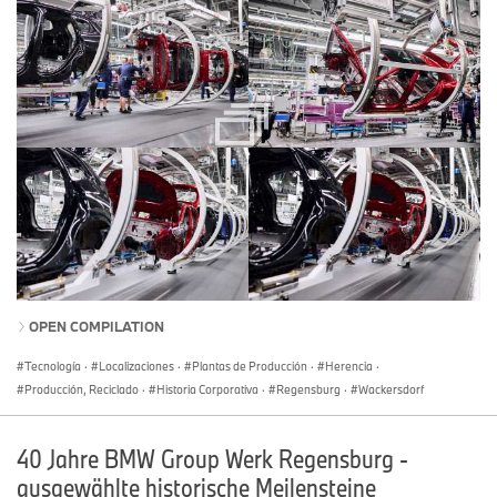
OPEN COMPILATION
Tecnología
·
Localizaciones
·
Plantas de Producción
·
Herencia
·
Producción, Reciclado
·
Historia Corporativa
·
Regensburg
·
Wackersdorf
40 Jahre BMW Group Werk Regensburg -
ausgewählte historische Meilensteine