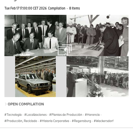
Tue Feb 17 17:00:00 CET 2026
Compilation
·
8 Items
OPEN COMPILATION
Tecnología
·
Localizaciones
·
Plantas de Producción
·
Herencia
·
Producción, Reciclado
·
Historia Corporativa
·
Regensburg
·
Wackersdorf