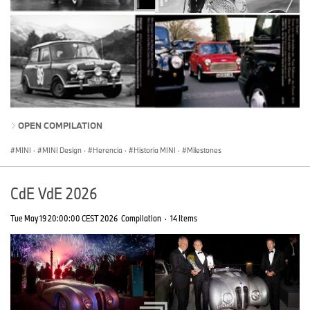
OPEN COMPILATION
MINI
·
MINI Design
·
Herencia
·
Historia MINI
·
Milestones
CdE VdE 2026
Tue May 19 20:00:00 CEST 2026
Compilation
·
14 Items