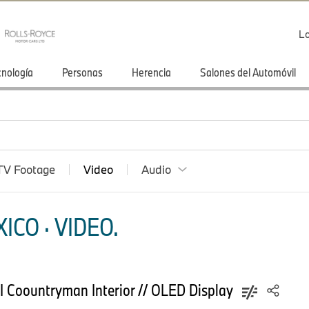
Lo
cnología
Personas
Herencia
Salones del Automóvil
TV Footage
Video
Audio
CO · VIDEO.
I Coountryman Interior // OLED Display