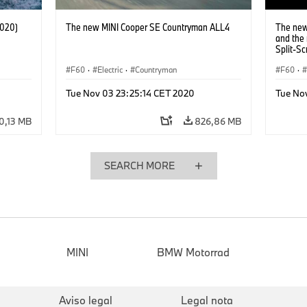
2020)
The new MINI Cooper SE Countryman ALL4
The new
and the
Split-Sc
F60
·
Electric
·
Countryman
F60
·
Tue Nov 03 23:25:14 CET 2020
Tue No
0,13 MB
826,86 MB
SEARCH MORE
MINI
BMW Motorrad
Aviso legal
Legal nota