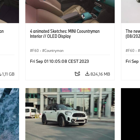
an
4 animated Sketches: MINI Coountryman
The new
Interior // OLED Display
(08/202
F60
·
Countryman
F60
·
Fri Sep 01 10:05:08 CEST 2023
Fri Sep
1,11 GB
824,16 MB