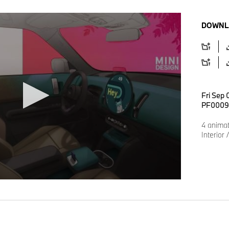
DOWNL
Fri Sep
PF0009
4 anima
Interior