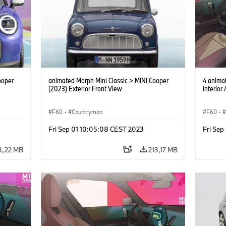
ooper
animated Morph Mini Classic > MINI Cooper
4 anima
(2023) Exterior Front View
Interior
F60
·
Countryman
F60
·
Fri Sep 01 10:05:08 CEST 2023
Fri Sep
3,22 MB
213,17 MB