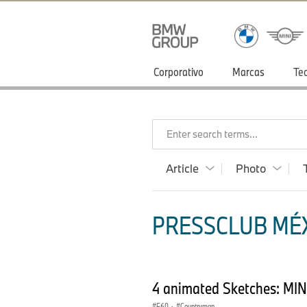
Corporativo
Marcas
Te
Enter search terms...
Article
Photo
PRESSCLUB MÉXI
4 animated Sketches: MIN
F60
·
Countryman