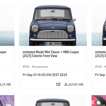
ooper
animated Morph Mini Classic > MINI Cooper
animate
(2023) Exterior Front View
(2023) E
F60
·
Countryman
F60
·
Fri Sep 01 10:05:09 CEST 2023
Fri Sep
6,15 MB
267,85 MB