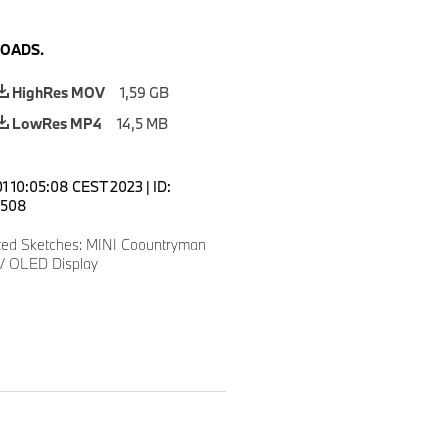
OADS.
HighRes MOV
1,59 GB
LowRes MP4
14,5 MB
 01 10:05:08 CEST 2023
|
ID:
508
ted Sketches: MINI Coountryman
 // OLED Display