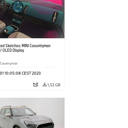
ted Sketches: MINI Coountryman
 // OLED Display
Countryman
 01 10:05:08 CEST 2023
1,52 GB