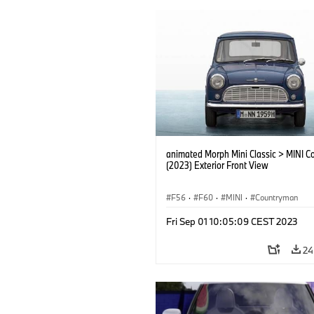
animated Morph Mini Classic > MINI C
(2023) Exterior Front View
F56
·
F60
·
MINI
·
Countryman
Fri Sep 01 10:05:09 CEST 2023
24