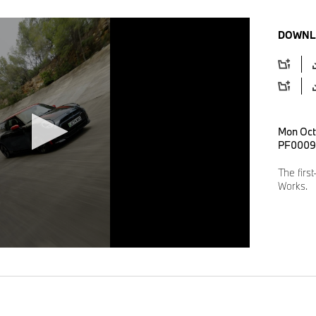
DOWNL
Mon Oct
PF0009
The firs
Works.