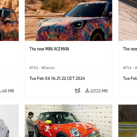
The new MINI ACEMAN
The ne
F56
·
Electric
F56
·
Tue Feb 06 16:21:22 CET 2024
Tue Feb
6,48 MB
227,12 MB