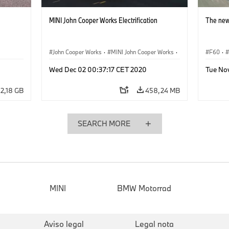
MINI John Cooper Works Electrification
The new
John Cooper Works
·
MINI John Cooper Works
·
F60
·
Electric
Wed Dec 02 00:37:17 CET 2020
Tue No
2,18 GB
458,24 MB
SEARCH MORE
MINI
BMW Motorrad
Aviso legal
Legal nota