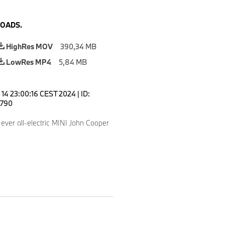
OADS.
HighRes MOV
390,34 MB
LowRes MP4
5,84 MB
 14 23:00:16 CEST 2024
|
ID:
790
t-ever all-electric MINI John Cooper