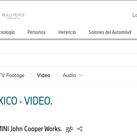
Lo
cnología
Personas
Herencia
Salones del Automóvil
TV Footage
Video
Audio
CO · VIDEO.
c MINI John Cooper Works.