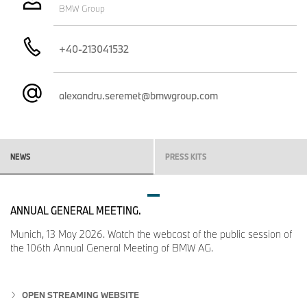
BMW Group
portofoliul mărcii a fost onorată cu o expoziţie care a prezentat
Rolls-Royce Phantom Goldfinger, o capodoperă unică ce
celebrează povestea filmului James Bond din 1964.
+40-213041532
În ambele Zile Publice, BMW Group Classic a atras cu succes o
alexandru.seremet@bmwgroup.com
gamă largă şi diversă de vizitatori. "Amici & Automobili - Wheels &
Weisswürscht" a reunit sâmbătă, în parcul vast al Villa Erba, fani ai
automobilelor legendare şi numeroşi entuziaşti din cluburile
automobilistice BMW, alături de cluburi ale altor mărci din nordul
şi centrul Europei. O expoziţie impresionantă cu diverse modele
NEWS
PRESS KITS
BMW Seria 3 din toate generaţiile a sărbătorit cea de-a 50-a
aniversare a legendarei serii de modele. După eveniment, o
licitaţie independentă exclusivă pentru BMW, organizată de Broad
ANNUAL GENERAL MEETING.
Arrow Auctions, partener în premieră, a onorat bogata istorie a
mărcii, de la primele BMW 328 şi BMW 507 până la modelele
Munich, 13 May 2026. Watch the webcast of the public session of
dinamice BMW M de astăzi.
the 106th Annual General Meeting of BMW AG.
"Concorso d'Eleganza Villa d'Este Public Day - Il Festival" a atras
OPEN STREAMING WEBSITE
din nou un public numeros. Visele au devenit realitate pentru mulţi