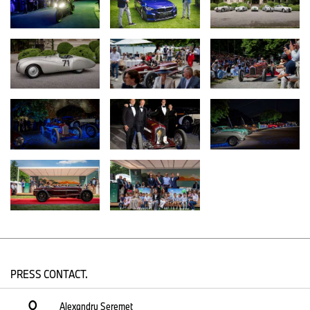
cu un motor V8 de 3,2 litri, l-a transformat într-un simbol al
ingineriei auto. Roadsterul, care este unul dintre cele mai mari
simboluri BMW până în prezent şi a fost prezentat de Dirk de
Groen din SUA, a primit cele mai multe voturi din partea
vizitatorilor evenimentului.
Vineri seara a avut loc premiera mondială de design BMW M a
modelului BMW M2 CS, un nou automobil sport de înaltă
performanţă. Cocktailul BMW Group a lansat o primă seară festivă
cu alte două premiere mondiale impresionante: BMW Concept
Speedtop, o interpretare exclusivă cu trei uşi a unui BMW Touring,
cu un concept unic de culoare şi material, şi BMW Motorrad
Concept RR, o perspectivă asupra următoarei generaţii de
modele superbike BMW RR.
Decorul elegant din grădina mozaic a Hotel Villa d'Este a oferit un
fundal potrivit pentru marcarea celei de-a 70-a aniversări a unui
PRESS CONTACT.
simbol în designul auto: BMW 507. În plus, Rolls-Royce Motor
Cars a sărbătorit o etapă importantă, centenarul primului
Alexandru Seremet
Phantom. Cariera cinematografică a modelului de vârf din