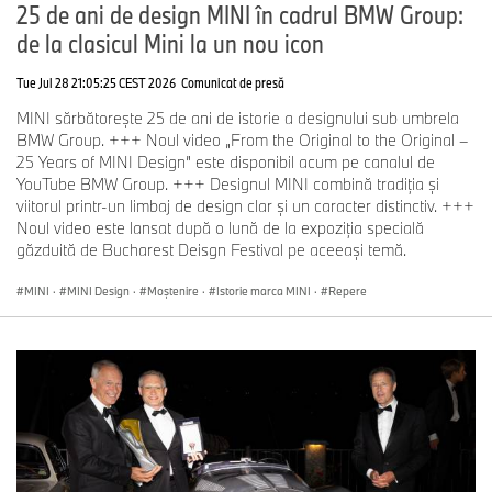
25 de ani de design MINI în cadrul BMW Group:
de la clasicul Mini la un nou icon
Tue Jul 28 21:05:25 CEST 2026
Comunicat de presă
Ziua Publicului le-a oferit, de asemenea, spectatorilor
oportunitatea de a-şi celebra fascinaţia comună pentru
MINI sărbătorește 25 de ani de istorie a designului sub umbrela
automobile, urmărind parada spectaculoasă a tuturor maşinilor
BMW Group. +++ Noul video „From the Original to the Original –
istorice care au concurat în clasele de premiere ale Concorso
25 Years of MINI Design” este disponibil acum pe canalul de
d'Eleganza Villa d'Este 2025. Spectacolul impresionant a parcurs
YouTube BMW Group. +++ Designul MINI combină tradiția și
un arc de cerc din trecut spre viitor, nu în ultimul rând prin
viitorul printr-un limbaj de design clar și un caracter distinctiv. +++
categoria "Concepte & Prototipuri".
Noul video este lansat după o lună de la expoziția specială
găzduită de Bucharest Deisgn Festival pe aceeași temă.
MINI
·
MINI Design
·
Moștenire
·
Istorie marca MINI
·
Repere
La sfârşitul paradei de duminică, Helmut Käs (directorul BMW
Group Classic şi preşedintele Concorso d'Eleganza Villa d'Este) şi
Massimiliano di Silvestre (preşedintele BMW Italia) au prezentat
veniturile din vânzarea biletelor de sâmbătă şi o sumă
suplimentară din partea BMW Group Classic ca donaţie către
Matteo Monti (primarul oraşului Cernobbio) pentru două grădiniţe
din oraşul Cernobbio.