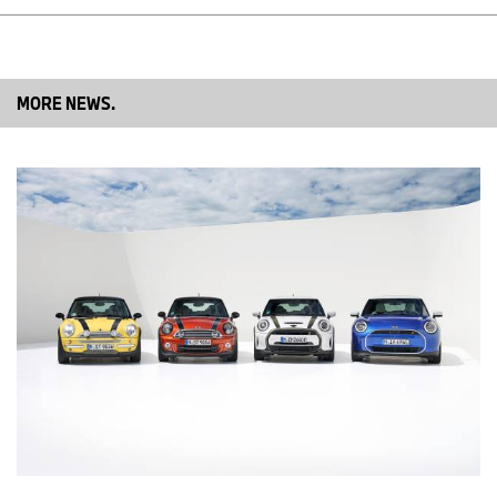
fani ai maşinilor de curse cu o expoziţie specială care celebrează
85 de ani de existenţă a "BMW Mille Miglia Icons". Aceasta a
prezentat automobilele care au obţinut o victorie glorioasă la Mille
Miglia pentru BMW în 1940 – 3 modele BMW 328 Roadster și 2
modele BMW 328 Coupe cu caroserii speciale, revoluționare
MORE NEWS.
pentru acea vreme.
Mai multe despre modelele BMW 328 din jurul cursei Mille Miglia
aici:
https://www.press.bmwgroup.com/romania/article/detail/T021844
5RO/bmw-328-eroii-pierdu%C5%A3i-o-istorie-a-pasiunii-
pentru-vitez%C4%83
Alte atracţii de pe vastul teren al Villa Erba au inclus prezentarea
celui de-al 13-lea Art Car creat de Sandro Chia (un BMW M3 GTR)
şi o expoziţie care celebrează cea de-a 70-a aniversare a BMW
Isetta. Mai multe despre BMW Isetta aici:
https://www.press.bmwgroup.com/romania/article/detail/T03068
20RO/bilu%C5%A3a-de-giugiuleal%C4%83-pe-trei-
ro%C5%A3i-65-de-ani-bmw-isetta