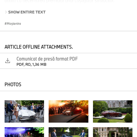
odată cu decernarea premiului unui câştigător strălucitor.
SHOW ENTIRE TEXT
Alfa Romeo Tipo B (P3) din 1934 a câştigat marele premiu al
Moștenire
juriului. Din punct de vedere istoric, acest speedster iese în
evidență ca un automobil inovator care a redefinit conceptul de
curse de Grand Prix. Proiectată de strălucitorul designer Vittorio
Jano, aceasta a fost una dintre primele maşini de curse tip
ARTICLE OFFLINE ATTACHMENTS.
monopost. Duminică, maşina din Colecţia Auriga din Germania a
primit prestigiosul "Trofeo BMW Group - Best of Show". Premiul a
Comunicat de presă format PDF
fost înmânat de Helmut Käs, directorul BMW Group Classic şi
PDF, RO, 1,36 MB
preşedintele Concorso d'Eleganza Villa d'Este, şi de Wilhelm
Schmid, directorul general al A. Lange und Söhne. Pe lângă
trofeul deosebit, câştigătorul ales de juriu a primit un model unic al
PHOTOS
1815 Chronograph din aur alb. Ceasul exclusivist a fost creat de A.
Lange und Söhne special pentru câştigătorul "Best of Show".
"Coppa d'Oro Villa d'Este", decernată prin votul publicului, a fost
câştigată de BMW 507 din anul 1957, un model special din prima
serie cu un istoric de participare în ultima cursă Mille Miglia.
Designul său elegant şi superb echilibrat al caroseriei, combinat