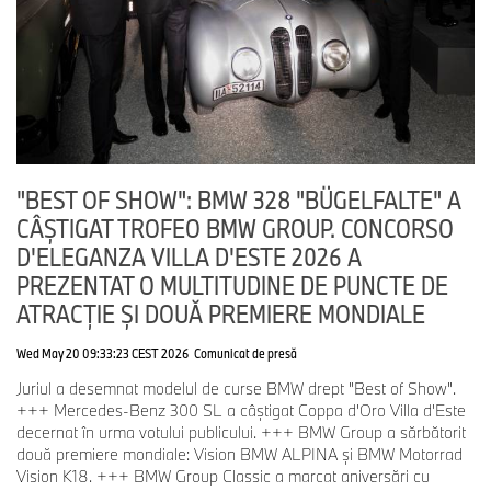
"Concorso d'Eleganza Villa d'Este 2025 oferă o oportunitate unică
de a evidenţia fascinaţia continuă a mobilităţii, conectând perfect
trecutul bogat al automobilului cu iteraţiile sale contemporane şi
viitoare. Credem că acest eveniment transcende simpla
exclusivitate. În primul rând, este vorba despre cultivarea unei
experienţe vibrante pentru toţi pasionaţii de automobile istorice în
timpul Zilelor Publice dedicate", a explicat Helmut Käs (directorul
executiv BMW Group Classic şi preşedintele Concorso d'Eleganza
Villa d'Este).
"BEST OF SHOW": BMW 328 "BÜGELFALTE" A
CÂȘTIGAT TROFEO BMW GROUP. CONCORSO
D'ELEGANZA VILLA D'ESTE 2026 A
"Villa d'Este este custodele Concorso d'Eleganza Villa d'Este încă
PREZENTAT O MULTITUDINE DE PUNCTE DE
din 1929, un eveniment care reuneşte tradiţia şi eleganţa
atemporală cu clasa, designul şi ingineria într-un cadru unic şi
ATRACȚIE ȘI DOUĂ PREMIERE MONDIALE
inspiraţional. An de an, succesul evenimentului constă în maşinile
unice prezentate, împreună cu emoţia şi pasiunea împărtăşite de
Wed May 20 09:33:23 CEST 2026
Comunicat de presă
generaţii de pasionaţi de automobile. Suntem recunoscători BMW
Juriul a desemnat modelul de curse BMW drept "Best of Show".
Group pentru colaborarea de lungă durată şi aşteptăm cu
+++ Mercedes-Benz 300 SL a câștigat Coppa d'Oro Villa d'Este
nerăbdare multe alte evenimente memorabile în viitor", a
decernat în urma votului publicului. +++ BMW Group a sărbătorit
comentat Davide Bertilaccio (director executiv al Villa d'Este
două premiere mondiale: Vision BMW ALPINA și BMW Motorrad
Hotels).
Vision K18. +++ BMW Group Classic a marcat aniversări cu