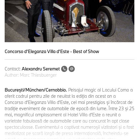
Concorso d'Eleganza Villa d'Este - Best of Show
Contact:
Alexandru Seremet
Author:
Marc Thiesbuerger
Bucureşti/München/Cernobbio.
Peisajul magic al Lacului Como a
oferit cadrul pentru zile de neuitat la ediţia din acest an a
Concorso d'Eleganza Villa d'Este, cel mai prestigios şi încărcat de
tradiție eveniment de automobile de epocă din lume. Între 23 şi 25
mai, magnificul amplasament al Hotel Villa d'Este a reunit o
varietate fabuloasă de automobile care au concurat în opt clase
spectaculoase. Evenimentul a captivat numeroşii vizitatori şi a fost
mediatizat pe scară largă de presa internaţională, încheindu-se