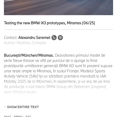
Testing the new BMW iX3 prototypes, Miramas (06/25)
Contact:
Alexandru Seremet
Author:
Matthias Schepke
Bucureşti/München/Miramas.
Dezvoltarea primului model de
serie Neue Klasse se află pe punctul de a ajunge la final:
prototipurile următoarei generaţii BMW iX3 sunt în prezent supuse
unor teste ample la Miramas, în sudul Franţei. Modelul Sports
Activity Vehicle (SAV) îşi va sărbători premiera mondială la IAA
Mobility 2025 de la München, în septembrie, şi va ieşi de pe linia
de producţie a noii fabrici BMW Group din Debrecen (Ungaria)
spre sfârşitul anului.
SHOW ENTIRE TEXT
"Autonomie mai mare, încărcare mai rapidă, un concept complet
nou de afişare şi operare şi inteligenţa a patru superbrains sunt
NA5
·
BMW i
·
iX3