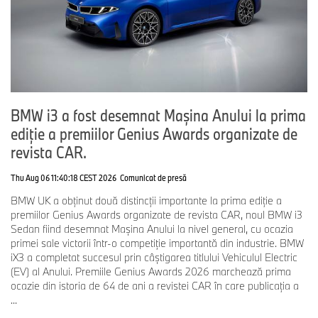
to-Grid: Vehicle-to-Load (V2L) transformă automobilul într-o
baterie externă mobilă puternică (până la 3,7 kW în Europa) şi
furnizează energie pentru unul sau mai mulţi consumatori,
oriunde clienţii au nevoie de ea. Capacitatea de încărcare
bidirecţională transformă BMW iX3 într-o unitate de stocare a
energiei pentru acasă. Vehicle-to-Home (V2H) ajută clienţii să
reducă costurile. Vehicle-to-Grid (V2G) stabileşte noi standarde
BMW i3 a fost desemnat Mașina Anului la prima
pentru integrarea automobilului pe piaţa energiei. Ambele funcţii
contribuie la reducerea emisiilor şi la creşterea utilizării surselor
ediție a premiilor Genius Awards organizate de
de energie regenerativă. În acest fel, BMW Group demonstrează
revista CAR.
că face parte din soluţie în timp ce lucrăm pentru transformarea
energiei.
Thu Aug 06 11:40:18 CEST 2026
Comunicat de presă
BMW UK a obținut două distincții importante la prima ediție a
premiilor Genius Awards organizate de revista CAR, noul BMW i3
Asigurând soluția de încărcare bidirecţională, noul BMW Wallbox
Sedan fiind desemnat Mașina Anului la nivel general, cu ocazia
(DC) oferă încărcare şi descărcare de până la 19,2 kW, în funcţie
primei sale victorii într-o competiție importantă din industrie. BMW
de piaţă. Echipamentul de încărcare BMW a fost reproiectat şi
iX3 a completat succesul prin câștigarea titlului Vehiculul Electric
este acum mai uşor de utilizat şi include acum şi adaptoare
(EV) al Anului. Premiile Genius Awards 2026 marchează prima
selectate, de exemplu, pentru cazuri de utilizare de tip vehicle-to-
ocazie din istoria de 64 de ani a revistei CAR în care publicația a
load (V2L).
...