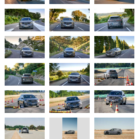
Afişaj central cu matrix backlight technology:
afişajul cu
design simplu se află într-o poziţie ergonomic ideală, lângă
volan.
Volan multifuncţional Shy-tech:
butoanele sunt iluminate
atunci când funcţiile sunt disponibile; structura în relief şi
feedbackul haptic activ permit o operare intuitivă fără ca
şoferul să fie nevoit să-şi ia ochii de la drum.
BMW Panoramic iDrive rulează sub
sistemul de operare BMW X
,
de asemenea o dezvoltare nouă. Acesta oferă posibilităţi extinse
de personalizare, asistenţă inteligentă pentru conducător şi
actualizări software extinse. Motto-ul BMW
"Mâinile pe volan,
privirea pe drum"
este redefinit printr-un mix bine echilibrat de
comenzi fizice şi funcţii digitale. BMW Panoramic iDrive va asigura
o operare uşoară şi intuitivă în fiecare segment auto şi cu fiecare
concept de sistem de propulsie.
Următoarea generaţie de sisteme de propulsie electrice.
Conceptul de baterie de înaltă tensiune pentru a 6-a generaţie a
tehnologiei BMW eDrive (Gen6) este fundamental nou şi,