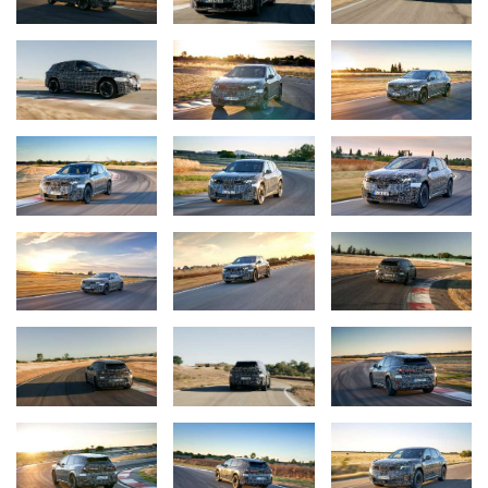
autonomie
maximă de peste 350 km în doar 10 minute*
.
Computerul de control
Heart of Joy
şi pachetul de software
BMW Dynamic Performance Control
ridică potenţialul
dinamic al sistemelor de propulsie electrice la un nou nivel.
BMW Panoramic iDrive: "Mâinile pe volan, privirea pe drum"
BMW Panoramic iDrive afişează toate informaţiile relevante
despre condus în linia vizuală ideală a conducătorului şi
maximizează eficienţa ergonomică şi siguranţa. Patru elemente se
combină pentru a crea o experienţă de utilizator unică:
BMW Panoramic Vision:
informaţiile sunt proiectate pe o
suprafaţă neagră imprimată în parbriz, de la un montant A
la celălalt.
3D Head-Up Display:
disponibil opţional, BMW 3D Head-Up
Display proiectează informaţii pentru navigaţie şi condus
autonom în câmpul vizual direct al conducătorului,
deasupra BMW Panoramic Vision Display.