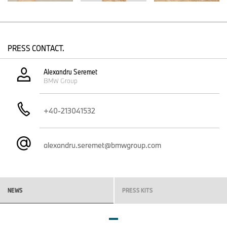
împreună cu portofoliul revizuit de sisteme de propulsie electrică
dezvoltat in-house, oferă o soluţie optimă pentru toate
segmentele auto. Sistemul Gen6 îşi va face debutul la BMW iX3,
după care va fi implementat în toate segmentele de automobile.
PRESS CONTACT.
Alexandru Seremet
Piesa centrală a bateriei de înaltă tensiune - celula cilindrică de
BMW Group
baterie BMW - are o densitate de energie cu 20% mai mare
decât celulele prismatice utilizate anterior. Celulele sunt integrate
direct în bateria de înaltă tensiune, care joacă un rol important în
+40-213041532
structura caroseriei modelelor Neue Klasse după principiile “pack-
to-open-body” și “cell-to-pack”.
alexandru.seremet@bmwgroup.com
Încărcaţi mai rapid, conduceţi mai departe
Gen6 introduce un salt major pentru clienţii noştri, iar BMW iX3
este primul care beneficiază. Cu o încărcare maximă de 400 kW,
NEWS
PRESS KITS
clienţii noştri pot adăuga peste 350 km* maxim (WLTP) la
autonomia automobilelor lor în doar 10 minute. Tehnologia Gen6
permite utilizatorilor să monitorizeze performanţa de încărcare şi
curba în timp real prin intermediul aplicaţiei My BMW. Tehnologia