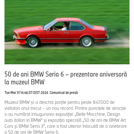
50 de ani BMW Seria 6 – prezentare aniversară
la muzeul BMW
Tue Mar 31 14:46:37 CEST 2026
Comunicat de presă
Muzeul BMW și-a deschis porțile pentru peste 847.000 de
vizitatori anul trecut – un nou record. Printre punctele de atracție
s-au numărat inaugurarea expoziției „Belle Macchine. Design
auto italian la BMW” și expoziția specială „50 de ani de BMW Art
Cars și BMW Seria 3”, care a fost ulterior înlocuită de o celebrare
a 50 de ani de BMW Seria 6.