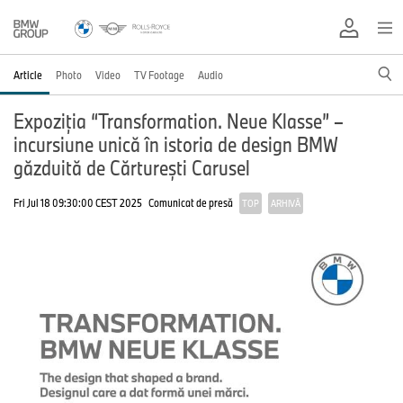
Article
Photo
Video
TV Footage
Audio
Expoziţia “Transformation. Neue Klasse” –
incursiune unică în istoria de design BMW
găzduită de Cărtureşti Carusel
Fri Jul 18 09:30:00 CEST 2025
Comunicat de presă
TOP
ARHIVĂ