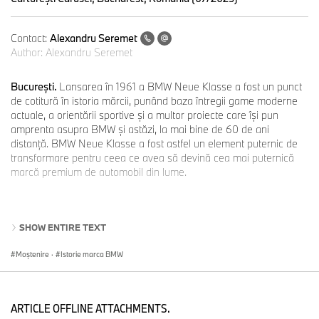
Contact:
Alexandru Seremet
Author:
Alexandru Seremet
Bucureşti.
Lansarea în 1961 a BMW Neue Klasse a fost un punct
de cotitură în istoria mărcii, punând baza întregii game moderne
actuale, a orientării sportive şi a multor proiecte care îşi pun
amprenta asupra BMW şi astăzi, la mai bine de 60 de ani
distanţă. BMW Neue Klasse a fost astfel un element puternic de
transformare pentru ceea ce avea să devină cea mai puternică
marcă premium de automobil din lume.
“Transformation. Neue Klasse” este o expoziţie care aduce în
SHOW ENTIRE TEXT
premieră la lumină o serie de schiţe de design care dezvăluie
cum noua gamă de modele a fost creată. Este povestea unui efort
Moștenire
·
Istorie marca BMW
de aproape un deceniu care a implicat atât designeri ai mărcii, cât
şi colaborări cu case de design italiene într-o perioadă de căutări
şi transformări continue, cu multe schimbări rapide şi
surprinzătoare.
ARTICLE OFFLINE ATTACHMENTS.