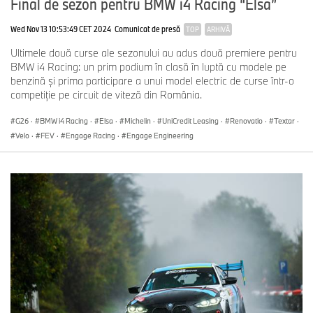
Final de sezon pentru BMW i4 Racing “Elsa”
Wed Nov 13 10:53:49 CET 2024
Comunicat de presă
TOP
ARHIVĂ
Ultimele două curse ale sezonului au adus două premiere pentru
BMW i4 Racing: un prim podium în clasă în luptă cu modele pe
benzină şi prima participare a unui model electric de curse într-o
competiție pe circuit de viteză din România.
G26
·
BMW i4 Racing
·
Elsa
·
Michelin
·
UniCredit Leasing
·
Renovatio
·
Textar
·
Velo
·
FEV
·
Engage Racing
·
Engage Engineering