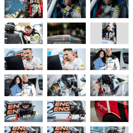
#ElsaFacts
01
Reducere de masă: −205 kg
🐼 Aproximativ cât un urs panda… Elsa a fost ușurată cu 205 kg
față de BMW i4 M50 de serie – prin eliminarea izolațiilor, a
interiorului clasic, a geamurilor convenționale și a tuturor
componentelor de confort. Greutatea în minus înseamnă mai
multă agilitate si o frânare mai eficientă, un consum mic şi o
încălzire mai mica a sistemului de propulsie.
Sponsori și Parteneri
Engage Racing este susținută de parteneri importanți care
contribuie la succesul echipei:
Velo - Parte din portofoliul BAT, Velo este un brand sinonim cu
inovația, fiind prezent în competiții de top la nivel international.