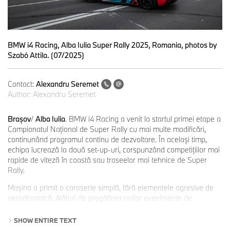
BMW i4 Racing, Alba Iulia Super Rally 2025, Romania, photos by
Szabó Attila. (07/2025)
Contact:
Alexandru Seremet
Author:
Alexandru Seremet
Brașov
/
Alba Iulia
. BMW i4 Racing a venit la startul primei etape a
Campionatul Naţional de Super Rally cu mai multe modificări,
continunând programul continu de dezvoltare. În acelaşi timp,
echipa lucrează la două set-up-uri, corspunzând competiţiilor mai
rapide de viteză în coastă sau traseelor mai tehnice de Super
Rally.
Maşina a primit o caroserie simplă, fără elementele agresive de
aerodinamică. Alături de pregătirea noilor evenimente de
caroserie, interschimbabile în mai puţin de un minut, echipa de
dezvoltare Engage Engineering a lucrat activ la managementul
SHOW ENTIRE TEXT
termic. Acesta este un element esenţial în asigurarea