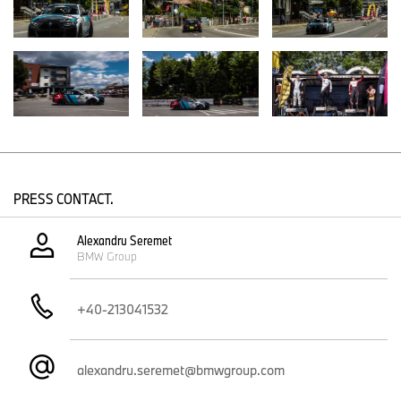
OMV Petrom - își propune să fie liderul tranziției energetice în
Europa de Sud-Est, prin dezvoltarea de proiecte inovatoare și
sustenabile. Compania se angajează să atingă neutralitatea
emisiilor de carbon pentru operațiunile proprii până în 2050 și
sprijină activ clienții în reducerea amprentei lor de carbon.
Strategia 2030 include investiții semnificative în energie
regenerabilă, combustibili alternativi și infrastructură pentru
mobilitate electrică, contribuind astfel la un viitor cu emisii reduse
de carbon. În vederea dezvoltării de proiecte cu emisii reduse și
zero de carbon, compania va aloca 3,7 miliarde de euro dintr-un
PRESS CONTACT.
plan total de investiții de 11 miliarde de euro până în 2030. Acesta
reprezintă cel mai mare plan de investiții private din sectorul
Alexandru Seremet
energetic românesc.
BMW Group
FEV ROMÂNIA – Parte a FEV Group, companie globală de
inginerie specializată în dezvoltarea tehnologiilor de propulsie,
+40-213041532
FEV ROMÂNIA sprijină echipa cu expertiză avansată în domeniul
ingineriei electrice. Prin acest parteneriat, FEV contribuie la
perfecționarea tehnică a modelului BMW i4 Racing și la
implementarea unor soluții inovatoare pentru creșterea
alexandru.seremet@bmwgroup.com
performanței.