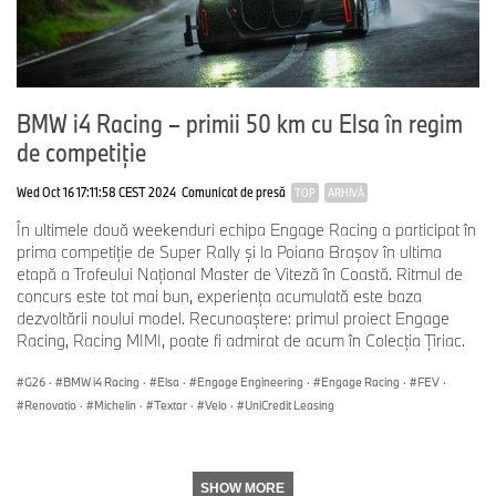
BMW i4 Racing – primii 50 km cu Elsa în regim
de competiţie
Wed Oct 16 17:11:58 CEST 2024
Comunicat de presă
TOP
ARHIVĂ
În ultimele două weekenduri echipa Engage Racing a participat în
prima competiție de Super Rally și la Poiana Brașov în ultima
etapă a Trofeului Național Master de Viteză în Coastă. Ritmul de
concurs este tot mai bun, experiența acumulată este baza
dezvoltării noului model. Recunoaștere: primul proiect Engage
Racing, Racing MIMI, poate fi admirat de acum în Colecția Țiriac.
G26
·
BMW i4 Racing
·
Elsa
·
Engage Engineering
·
Engage Racing
·
FEV
·
Renovatio
·
Michelin
·
Textar
·
Velo
·
UniCredit Leasing
SHOW MORE