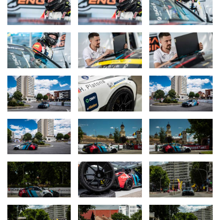
Prin asocierea cu Engage Racing, Velo își extinde amprenta în
motorsport, continuând să provoace limitele conventionale,
creand experiente weirdly wonderful cu fiecare provocare.
Michelin – Unul dintre cei mai mari producători de anvelope la
nivel mondial, Michelin este partener tehnic al echipei Engage
Racing, oferind anvelope de înaltă performanță adaptate
condițiilor specifice competițiilor de Super Rally. Expertiza Michelin
în tehnologia anvelopelor de competiție garantează aderența și
durabilitatea pe circuite dificile.
Textar – Furnizor global de plăcuțe și discuri de frână, Textar
contribuie la siguranța și performanța echipei Engage Racing prin
soluții de frânare de înaltă calitate. Textar se distinge prin inovațiile
sale în domeniul sistemelor de frânare, esențiale pentru succesul
în competițiile de motorsport.
UniCredit Leasing – Parte din grupul UniCredit, lider în servicii
financiare în Europa, UniCredit Leasing susține echipa Engage
Racing prin soluții de leasing inovatoare, adaptate nevoilor
echipelor de motorsport. Parteneriatul cu Engage Racing
subliniază importanța investițiilor inteligente în mobilitatea
electrică.