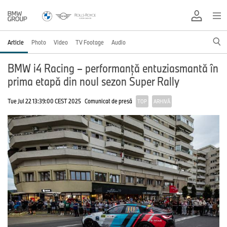
Article
Photo
Video
TV Footage
Audio
BMW i4 Racing – performanţă entuziasmantă în
prima etapă din noul sezon Super Rally
Tue Jul 22 13:39:00 CEST 2025
Comunicat de presă
TOP
ARHIVĂ