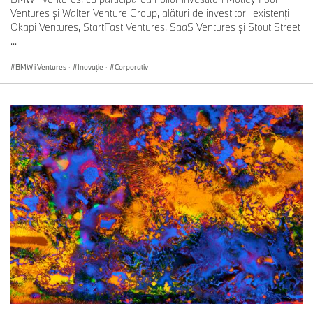
Ventures și Walter Venture Group, alături de investitorii existenți
Okapi Ventures, StartFast Ventures, SaaS Ventures și Stout Street
...
BMW i Ventures
·
Inovaţie
·
Corporativ