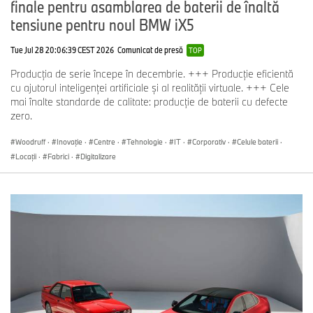
finale pentru asamblarea de baterii de înaltă
tensiune pentru noul BMW iX5
Tue Jul 28 20:06:39 CEST 2026
Comunicat de presă
TOP
Producția de serie începe în decembrie. +++ Producție eficientă
cu ajutorul inteligenței artificiale și al realității virtuale. +++ Cele
mai înalte standarde de calitate: producție de baterii cu defecte
zero.
Woodruff
·
Inovaţie
·
Centre
·
Tehnologie
·
IT
·
Corporativ
·
Celule baterii
·
Locații
·
Fabrici
·
Digitalizare