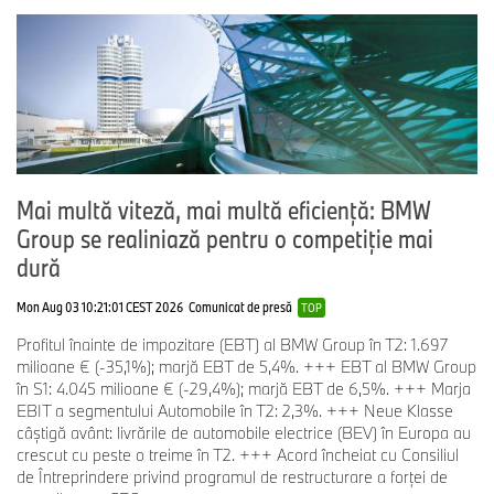
Mai multă viteză, mai multă eficiență: BMW
Group se realiniază pentru o competiție mai
dură
Mon Aug 03 10:21:01 CEST 2026
Comunicat de presă
TOP
Profitul înainte de impozitare (EBT) al BMW Group în T2: 1.697
milioane € (-35,1%); marjă EBT de 5,4%. +++ EBT al BMW Group
în S1: 4.045 milioane € (-29,4%); marjă EBT de 6,5%. +++ Marja
EBIT a segmentului Automobile în T2: 2,3%. +++ Neue Klasse
câștigă avânt: livrările de automobile electrice (BEV) în Europa au
crescut cu peste o treime în T2. +++ Acord încheiat cu Consiliul
de Întreprindere privind programul de restructurare a forței de