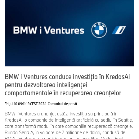
BMW i Ventures conduce investiția în KredosAi
pentru dezvoltarea inteligenței
comportamentale în recuperarea creanţelor
Fri Jul 10 09:11:19 CEST 2026
Comunicat de presă
BMW i Ventures a anunțat astăzi investiția sa principală în
KredosAi, o companie de inteligență artificială cu sediul în Seattle,
care transformă modul în care companiile recuperează creanţele.
Runda Seria A, în valoare de 7 milioane de dolari, condusă de
BMW i Ventures, cu participarea noilor investitori Motley Fool