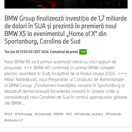
BMW Group finalizează investiția de 1,7 miliarde
de dolari în SUA și prezintă în premieră noul
BMW X5 la evenimentul „Home of X” din
Spartanburg, Carolina de Sud
Tue Jun 30 17:00:00 CEST 2026
Comunicat de presă
TOP
Noul BMW X5 va fi primul automobil oferit cu cinci opțiuni de
propulsie. +++ BMW iX5 confirmat ca primul BMW complet
electric asamblat în SUA, începând de la finalul anului 2026. .+++
Milan Nedeljković, noul Președinte al Consiliului de Administrație
al BMW Group: „Finalizarea investițiilor noastre în Spartanburg și
Woodruff demonstrează încrederea noastră în Statele Unite și
consolidează rolul Carolinei de Sud în centrul operațiunilor globale
ale BMW ...
G05
·
Tehnologie
·
Corporativ
·
BMW
·
X5
·
Producţie, reciclare
·
Producţie
·
Industry 4.0