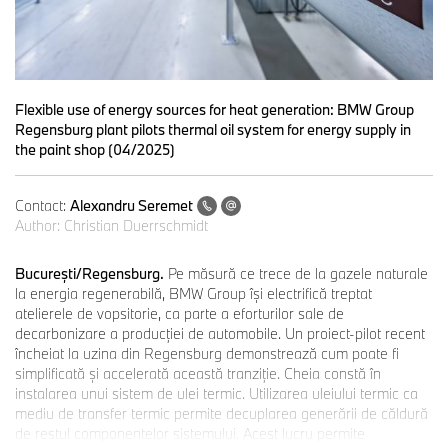
Flexible use of energy sources for heat generation: BMW Group
Regensburg plant pilots thermal oil system for energy supply in
the paint shop (04/2025)
Contact:
Alexandru Seremet
Author:
Christian Duerrschmidt
Bucureşti/Regensburg.
Pe măsură ce trece de la gazele naturale
la energia regenerabilă, BMW Group îşi electrifică treptat
atelierele de vopsitorie, ca parte a eforturilor sale de
decarbonizare a producţiei de automobile. Un proiect-pilot recent
încheiat la uzina din Regensburg demonstrează cum poate fi
simplificată şi accelerată această tranziţie. Cheia constă în
instalarea unui sistem de ulei termic. Utilizarea uleiului termic ca
mediu de transfer termic permite decuplarea generării de căldură
de restul componentelor sistemului. Acest lucru permite