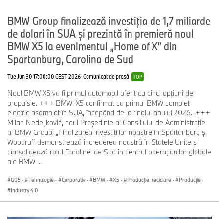
BMW Group finalizează investiția de 1,7 miliarde
de dolari în SUA și prezintă în premieră noul
BMW X5 la evenimentul „Home of X” din
Spartanburg, Carolina de Sud
Tue Jun 30 17:00:00 CEST 2026
Comunicat de presă
TOP
Noul BMW X5 va fi primul automobil oferit cu cinci opțiuni de
propulsie. +++ BMW iX5 confirmat ca primul BMW complet
electric asamblat în SUA, începând de la finalul anului 2026. .+++
Milan Nedeljković, noul Președinte al Consiliului de Administrație
al BMW Group: „Finalizarea investițiilor noastre în Spartanburg și
Woodruff demonstrează încrederea noastră în Statele Unite și
consolidează rolul Carolinei de Sud în centrul operațiunilor globale
ale BMW ...
G05
·
Tehnologie
·
Corporativ
·
BMW
·
X5
·
Producţie, reciclare
·
Producţie
·
Industry 4.0