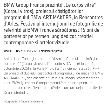
BMW Group France prezintă „Le corps vitré”
(Corpul vitros), proiectul câștigătorilor
programului BMW ART MAKERS, la Rencontres
d’Arles. Festivalul internațional de fotografie de
referință și BMW France sărbătoresc 16 ani de
parteneriat pe termen lung dedicat creației
contemporane și artelor vizuale
Wed Jul 01 14:22:13 CEST 2026
Comunicat de presă
Artista Lara Tabet și curatoarea Yasmine Chemali prezintă „Le
corps vitré” (Corpul vitros) la Rencontres d’Arles (6 iulie – 4
octombrie 2026) și la Paris Photo (12–15 noiembrie 2026). +++
Un proiect al duo-ului câștigător al programului de mecenat BMW
ART MAKERS, dedicat artelor vizuale și imaginii contemporane.
+++ BMW își continuă angajamentul față de artă printr-un
parteneriat cu Les Rencontres d’Arles care are deja o tradiție de
16 ani, oferind ...
Corporativ
·
Angajament cultural