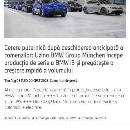
meridiane. Odată cu deschiderea unui nou centru de testare a
bateriilor şi punerea în funcţiune a primei faze în toamna anului
2024, locaţia aduce, de asemenea, o contribuţie semnificativă la
mobilitatea electrică. O zonă de competenţă complet nouă este
centrul de uşi şi clapete pentru Rolls-Royce.
Cerere puternică după deschiderea anticipată a
Personalul principal al BMW Group din locaţiile Regensburg şi
comenzilor: Uzina BMW Group München începe
Wackersdorf, aflate în estul Bavariei, este format din aproximativ
9.250 de angajaţi, inclusiv circa 300 de stagiari.
www.bmwgroup-
producția de serie a BMW i3 și pregătește o
werke.com/regensburg/de.html
creștere rapidă a volumului
Thu Aug 06 11:30:00 CEST 2026
Comunicat de presă
Al doilea model Neue Klasse intră în producția de serie la Uzina
BMW Group München. +++ Costurile de producție sunt reduse cu
încă 10%. +++ Din 2027, Uzina München va produce exclusiv
automobile electrice.
Seria 3
·
Centre
·
Tehnologie
·
Munich
·
BMW
·
Producţie, reciclare