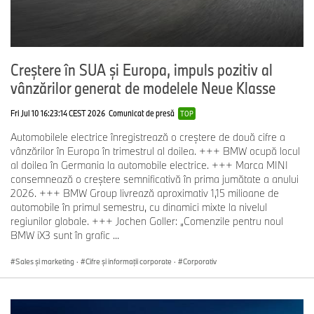
Creștere în SUA și Europa, impuls pozitiv al
vânzărilor generat de modelele Neue Klasse
Fri Jul 10 16:23:14 CEST 2026
Comunicat de presă
TOP
Automobilele electrice înregistrează o creștere de două cifre a
vânzărilor în Europa în trimestrul al doilea. +++ BMW ocupă locul
al doilea în Germania la automobile electrice. +++ Marca MINI
consemnează o creștere semnificativă în prima jumătate a anului
2026. +++ BMW Group livrează aproximativ 1,15 milioane de
automobile în primul semestru, cu dinamici mixte la nivelul
regiunilor globale. +++ Jochen Goller: „Comenzile pentru noul
BMW iX3 sunt în grafic ...
Sales şi marketing
·
Cifre şi informaţii corporate
·
Corporativ