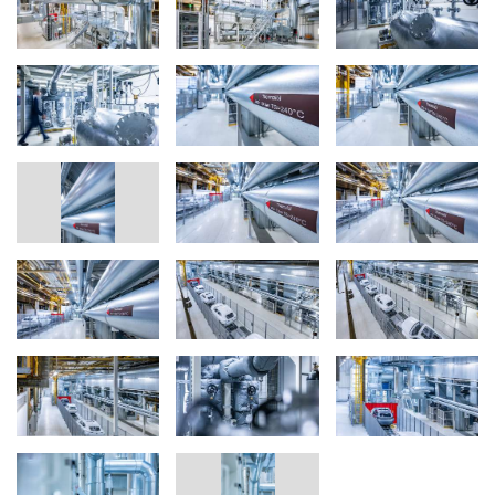
mari consumatoare de energie. Un sistem pe bază de ulei termic
poate fi operat, de asemenea, cu gaz ca soluţie intermediară.
Testarea s-a încheiat cu succes la Regensburg
Echipa proiectului-pilot de la Regensburg a profitat de perioada
de nefuncţionare a producţiei din perioada Anului Nou pentru a
instala tehnologia uleiului termic. În doar câteva zile, au înlocuit
echipamentul de uscare alimentat cu gaz utilizat pentru una dintre
cele trei linii de aplicare a stratului final cu un sistem de ulei termic
încălzit electric - completat cu o unitate inovatoare de evacuare a
aerului eRTO alimentată electric.
Inovaţia principală constă în utilizarea noii unităţi electrice de
încălzire pentru a transfera căldura către uleiul termic, în loc să
încălzească direct aerul din jurul caroseriilor maşinilor în camera
de uscare după aplicarea vopselei. Uleiul încălzit circulă într-o
buclă închisă şi, într-o a doua etapă, încălzeşte aerul din camera
de uscare prin intermediul schimbătoarelor de căldură. Uleiul
termic circulant atinge temperaturi de câteva sute de grade