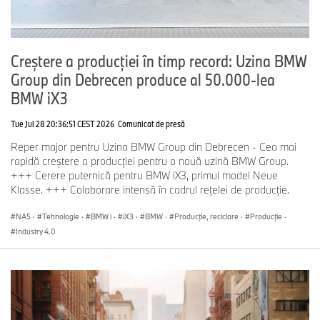
Creștere a producției în timp record: Uzina BMW
Group din Debrecen produce al 50.000-lea
BMW iX3
Tue Jul 28 20:36:51 CEST 2026
Comunicat de presă
Reper major pentru Uzina BMW Group din Debrecen - Cea mai
rapidă creștere a producției pentru o nouă uzină BMW Group.
+++ Cerere puternică pentru BMW iX3, primul model Neue
Klasse. +++ Colaborare intensă în cadrul rețelei de producție.
NA5
·
Tehnologie
·
BMW i
·
iX3
·
BMW
·
Producţie, reciclare
·
Producţie
·
Industry 4.0