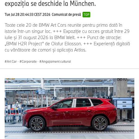
expoziția se deschide la München.
Tue Jul 28 20:44:33 CEST 2026
Comunicat de presă
TOP
Toate cele 20 de BMW Art Cars reunite pentru prima dată în
istorie într-un singur loc. +++ Expoziție cu acces gratuit între 29
iulie și 31 august 2026 la BMW Welt. +++ Punct de atracție:
„BMW H2R Project” de Olafur Eliasson. +++ Experiență digitală
cu vânătoare de comori și aplicația Artlas.
Art Car
·
Corporativ
·
Angajament cultural