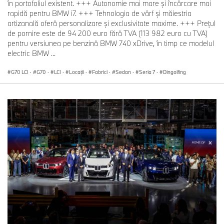
în portofoliul existent. +++ Autonomie mai mare și încărcare mai
rapidă pentru BMW i7. +++ Tehnologia de vârf și măiestria
artizanală oferă personalizare și exclusivitate maxime. +++ Preţul
de pornire este de 94 200 euro fără TVA (113 982 euro cu TVA)
pentru versiunea pe benzină BMW 740 xDrive, în timp ce modelul
electric BMW ...
G70 LCI
·
G70
·
LCI
·
Locații
·
Fabrici
·
Sedan
·
Seria 7
·
Dingolfing