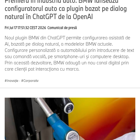
Premieră în industria auto: BMW lansează
configuratorul auto ca plugin bazat pe dialog
natural în ChatGPT de la OpenAI
Fri Jul 17 17:51:32 CEST 2026
Comunicat de presă
Noul plugin BMW din ChatGPT permite configurarea asistată de
AI, bazată pe dialog natural, a modelelor BMW actuale.
Configurare personalizată a automobilului prin introducere de text
sau comandă vocală, pe smartphone-uri și computere desktop.
Prin această dezvoltare, BMW adaugă un nou canal digital prin
care clienţii pot interacționa cu marca.
Inovaţie
·
Corporativ