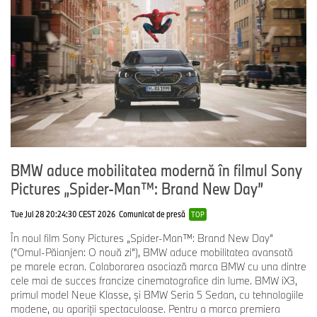
BMW aduce mobilitatea modernă în filmul Sony
Pictures „Spider-Man™: Brand New Day”
Tue Jul 28 20:24:30 CEST 2026
Comunicat de presă
TOP
În noul film Sony Pictures „Spider-Man™: Brand New Day”
(“Omul-Păianjen: O nouă zi”), BMW aduce mobilitatea avansată
pe marele ecran. Colaborarea asociază marca BMW cu una dintre
cele mai de succes francize cinematografice din lume. BMW iX3,
primul model Neue Klasse, și BMW Seria 5 Sedan, cu tehnologiile
modene, au apariții spectaculoase. Pentru a marca premiera