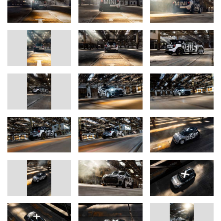
Micaela Sandstede, Head of Communications MINI
Phone: +49-176-601-61611
E-mail:
micaela.sandstede@bmw.de