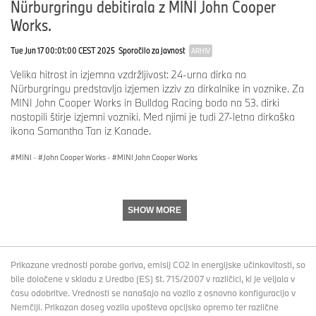
Nürburgringu debitirala z MINI John Cooper
Works.
Tue Jun 17 00:01:00 CEST 2025
Sporočilo za javnost
ARHIV
Velika hitrost in izjemna vzdržljivost: 24-urna dirka na
Nürburgringu predstavlja izjemen izziv za dirkalnike in voznike. Za
MINI John Cooper Works in Bulldog Racing bodo na 53. dirki
nastopili štirje izjemni vozniki. Med njimi je tudi 27-letna dirkaška
ikona Samantha Tan iz Kanade.
MINI
·
John Cooper Works
·
MINI John Cooper Works
SHOW MORE
Prikazane vrednosti porabe goriva, emisij CO2 in energijske učinkovitosti, so
bile določene v skladu z Uredbo (ES) št. 715/2007 v različici, ki je veljala v
času odobritve. Vrednosti se nanašajo na vozilo z osnovno konfiguracijo v
Nemčiji. Prikazan doseg vozila upošteva opcijsko opremo ter različne