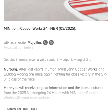
MINI John Cooper Works 24h NBR (05/2025).
Stik za medije:
Maja Ilec
Avtor:
Silas Thelen
Dodatne informacije so na voljo spodaj in v priponki v angleščini.
Nürburg.
After last year's triumph, MINI John Cooper Works and
Bulldog Racing are once again fighting for class victory in the SP-
3T class of the race.
Here you will receive regular information and the latest pictures
from the 2025 Nürburgring 24 Hours with MINI John Cooper
Works with your race update.
Details about the race car, the driver team and the legendary race
SHOW ENTIRE TEXT
in the ‘Green Hell’ at a glance: