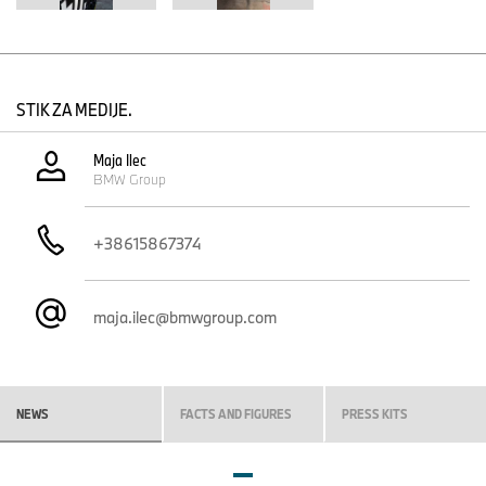
STIK ZA MEDIJE.
Maja Ilec
BMW Group
+38615867374
maja.ilec@bmwgroup.com
NEWS
FACTS AND FIGURES
PRESS KITS