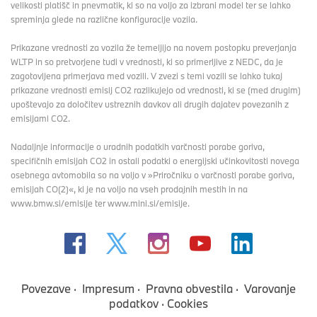
velikosti platišč in pnevmatik, ki so na voljo za izbrani model ter se lahko
spreminja glede na različne konfiguracije vozila.
Prikazane vrednosti za vozila že temeljijo na novem postopku preverjanja
WLTP in so pretvorjene tudi v vrednosti, ki so primerljive z NEDC, da je
zagotovljena primerjava med vozili. V zvezi s temi vozili se lahko tukaj
prikazane vrednosti emisij CO2 razlikujejo od vrednosti, ki se (med drugim)
upoštevajo za določitev ustreznih davkov ali drugih dajatev povezanih z
emisijami CO2.
Nadaljnje informacije o uradnih podatkih varčnosti porabe goriva,
specifičnih emisijah CO2 in ostali podatki o energijski učinkovitosti novega
osebnega avtomobila so na voljo v »Priročniku o varčnosti porabe goriva,
emisijah CO(2)«, ki je na voljo na vseh prodajnih mestih in na
www.bmw.si/emisije ter www.mini.si/emisije.
Povezave
Impresum
Pravna obvestila
Varovanje
podatkov
Cookies