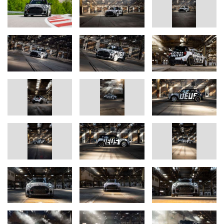
The race: The legendary ‘Green Hell’
.
The 24-hour race at the Nürburgring enters its 53rd round in
2025. Around 130 racing cars race around one of the longest
racetracks in the world. 24 hours, around the clock. MINI John
Cooper Works, together with the Bulldog Racing Team, is once
again bringing a racing car to the start after last year's brilliant
class victory - and after intensive preparations is ready for the
ultimate endurance test on the 25.378-kilometre circuit of the
"Green Hell".
Read more about MINI John Cooper Works and Bulldog
Racing at the 24-hour race at the Nürburgring here.
In case of queries, please contact:
Corporate Communications
Julian Kisch, Press Spokesperson, Product Communications MINI
Phone: +49-151-601-38072
E-mail:
julian.kisch@mini.com