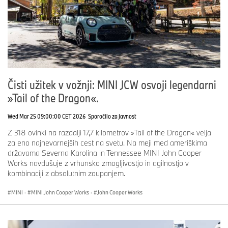
Čisti užitek v vožnji: MINI JCW osvoji legendarni
»Tail of the Dragon«.
Wed Mar 25 09:00:00 CET 2026
Sporočilo za javnost
Z 318 ovinki na razdalji 17,7 kilometrov »Tail of the Dragon« velja
za eno najnevarnejših cest na svetu. Na meji med ameriškima
državama Severna Karolina in Tennessee MINI John Cooper
Works navdušuje z vrhunsko zmogljivostjo in agilnostjo v
kombinaciji z absolutnim zaupanjem.
MINI
·
MINI John Cooper Works
·
John Cooper Works