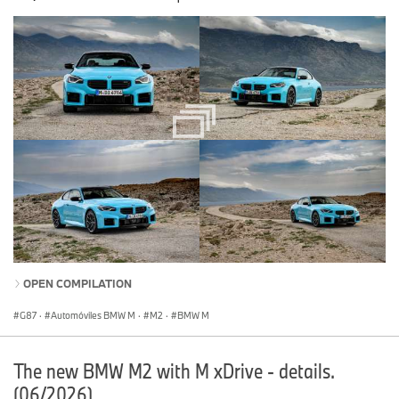
OPEN COMPILATION
G87
·
Automóviles BMW M
·
M2
·
BMW M
The new BMW M2 with M xDrive - details.
(06/2026)