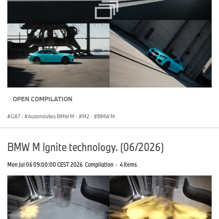
OPEN COMPILATION
G87
·
Automóviles BMW M
·
M2
·
BMW M
BMW M Ignite technology. (06/2026)
Mon Jul 06 09:00:00 CEST 2026
Compilation
·
4 Items