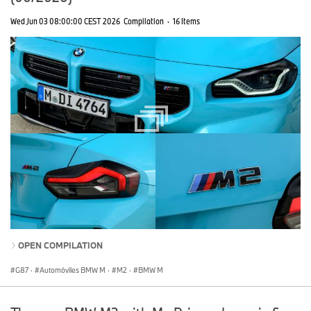
Wed Jun 03 08:00:00 CEST 2026
Compilation
·
16 Items
OPEN COMPILATION
G87
·
Automóviles BMW M
·
M2
·
BMW M