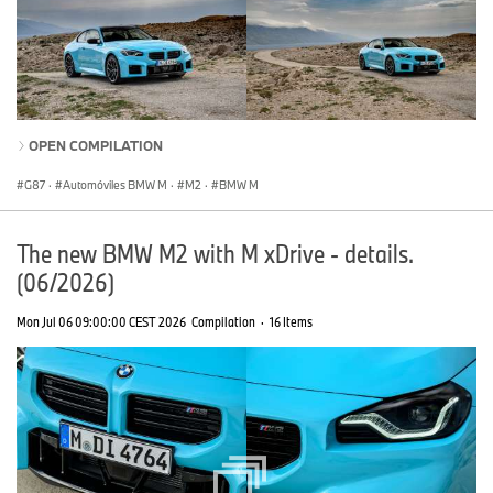
OPEN COMPILATION
G87
·
Automóviles BMW M
·
M2
·
BMW M
The new BMW M2 with M xDrive - details.
(06/2026)
Mon Jul 06 09:00:00 CEST 2026
Compilation
·
16 Items