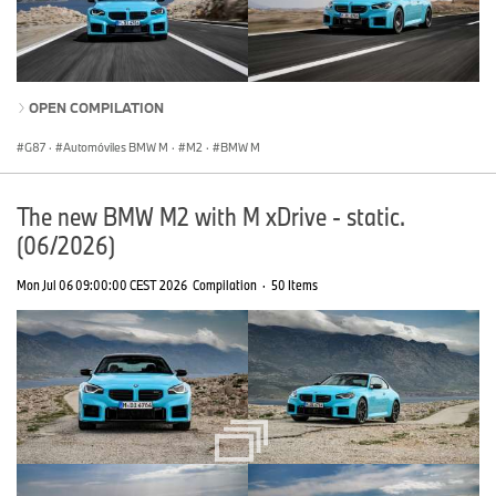
OPEN COMPILATION
G87
·
Automóviles BMW M
·
M2
·
BMW M
The new BMW M2 with M xDrive - static.
(06/2026)
Mon Jul 06 09:00:00 CEST 2026
Compilation
·
50 Items