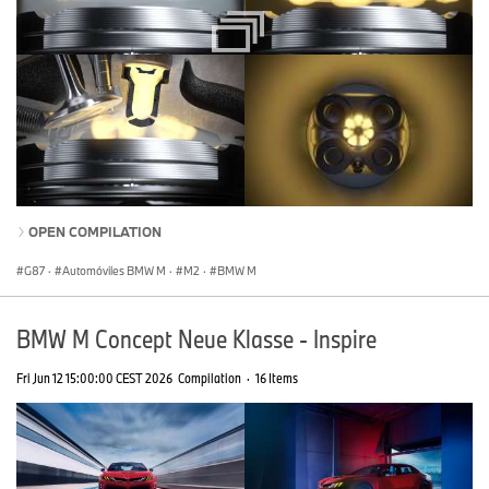
OPEN COMPILATION
G87
·
Automóviles BMW M
·
M2
·
BMW M
BMW M Concept Neue Klasse - Inspire
Fri Jun 12 15:00:00 CEST 2026
Compilation
·
16 Items