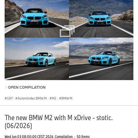
OPEN COMPILATION
G87
·
Automóviles BMW M
·
M2
·
BMW M
The new BMW M2 with M xDrive - static.
(06/2026)
Wed Jun 03 08:00:00 CEST 2026
Compilation
·
50 Items