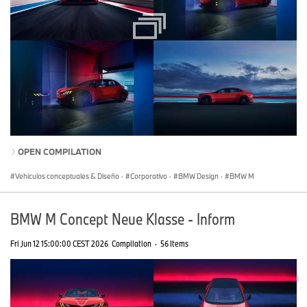
OPEN COMPILATION
Vehículos conceptuales & Diseño
·
Corporativo
·
BMW Design
·
BMW M
BMW M Concept Neue Klasse - Inform
Fri Jun 12 15:00:00 CEST 2026
Compilation
·
56 Items