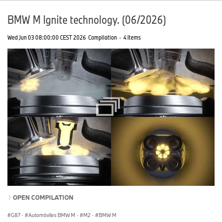
BMW M Ignite technology. (06/2026)
Wed Jun 03 08:00:00 CEST 2026
Compilation
·
4 Items
OPEN COMPILATION
G87
·
Automóviles BMW M
·
M2
·
BMW M