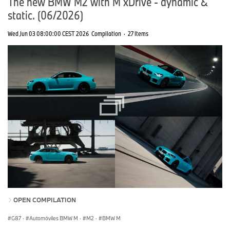
The new BMW M2 with M xDrive - dynamic &
static. (06/2026)
Wed Jun 03 08:00:00 CEST 2026
Compilation
·
27 Items
OPEN COMPILATION
G87
·
Automóviles BMW M
·
M2
·
BMW M