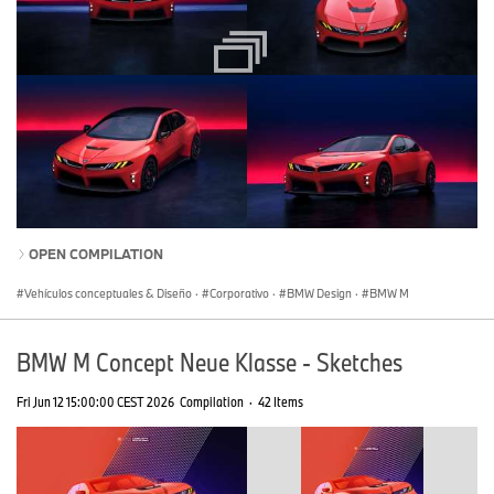
OPEN COMPILATION
Vehículos conceptuales & Diseño
·
Corporativo
·
BMW Design
·
BMW M
BMW M Concept Neue Klasse - Sketches
Fri Jun 12 15:00:00 CEST 2026
Compilation
·
42 Items