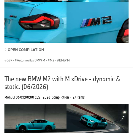
OPEN COMPILATION
G87
·
Automóviles BMW M
·
M2
·
BMW M
The new BMW M2 with M xDrive - dynamic &
static. (06/2026)
Mon Jul 06 09:00:00 CEST 2026
Compilation
·
27 Items