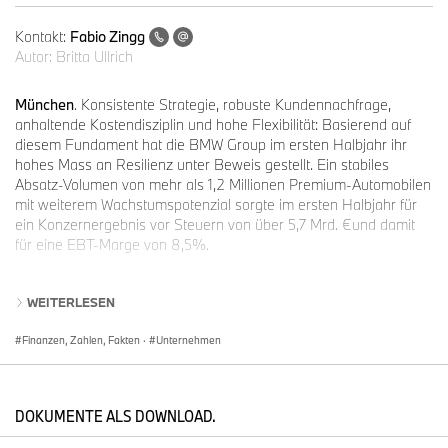
Kontakt:
Fabio Zingg
Autor:
Britta Ullrich
München
. Konsistente Strategie, robuste Kundennachfrage,
anhaltende Kostendisziplin und hohe Flexibilität: Basierend auf
diesem Fundament hat die BMW Group im ersten Halbjahr ihr
hohes Mass an Resilienz unter Beweis gestellt. Ein stabiles
Absatz-Volumen von mehr als 1,2 Millionen Premium-Automobilen
mit weiterem Wachstumspotenzial sorgte im ersten Halbjahr für
ein Konzernergebnis vor Steuern von über 5,7 Mrd. €und damit
für eine EBT-Marge von 8,5%.
WEITERLESEN
Im Segment Automobile hat das Unternehmen eine EBIT-Marge
von 6,2% erzielt, die in der oberen Hälfte des im März
Finanzen, Zahlen, Fakten
·
Unternehmen
veröffentlichten Jahreszielkorridors von 5,0-7,0% liegt. Der Free
Cashflow des Segments Automobile beträgt im ersten Halbjahr
2,345 Mrd. €. Somit liegt die BMW Group nach sechs Monaten auf
Kurs zu ihren Jahreszielen.
DOKUMENTE ALS DOWNLOAD.