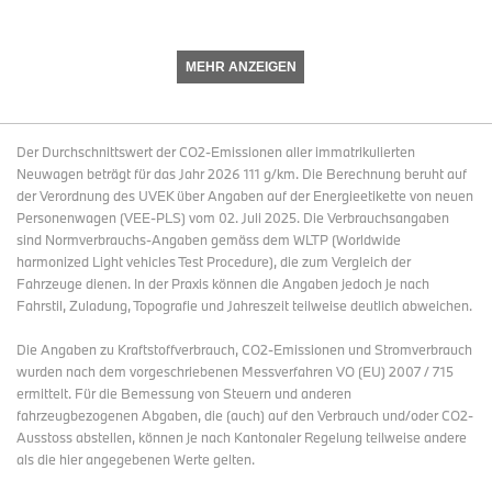
Leistungen in die baureihenübergreifende Elektrifizierung sowie
Digitalisierung der Fahrzeugflotte. Planmässig sanken auch die
Vertriebs- und Verwaltungskosten sowie die Investitionen in
MEHR ANZEIGEN
Sachanlagen.
Der Durchschnittswert der CO2-Emissionen aller immatrikulierten
Von Januar bis Juni erzielte die BMW Group ein
Neuwagen beträgt für das Jahr 2026 111 g/km. Die Berechnung beruht auf
Vorsteuerergebnis (EBT)
von
5.727 Mio. €
(2024: 8.023 Mio. €/
der Verordnung des UVEK über Angaben auf der Energieetikette von neuen
-28,6%; im
Q2
: 2.614 Mio. €; Q2/ 2024: 3.861 Mio. €; -32,3%).
Personenwagen (VEE-PLS) vom 02. Juli 2025. Die Verbrauchsangaben
sind Normverbrauchs-Angaben gemäss dem WLTP (Worldwide
Die
EBT-Marge
im Halbjahreszeitraum betrug
8,5%
(2024:
harmonized Light vehicles Test Procedure), die zum Vergleich der
10,9%; im
Q2
: 7,7%; Q2/ 2024: 10,5%). Der
Konzernüberschuss
Fahrzeuge dienen. In der Praxis können die Angaben jedoch je nach
belief sich im ersten Halbjahr auf
4.015 Mio. €
(2024: 5.656
Fahrstil, Zuladung, Topografie und Jahreszeit teilweise deutlich abweichen.
Mio. €/ -29,0%; im
Q2
: 1.842 Mio. €/ -31,9%).
Die Angaben zu Kraftstoffverbrauch, CO2-Emissionen und Stromverbrauch
wurden nach dem vorgeschriebenen Messverfahren VO (EU) 2007 / 715
EBIT-Marge des Automobilsegments im Jahreszielkorridor
ermittelt. Für die Bemessung von Steuern und anderen
fahrzeugbezogenen Abgaben, die (auch) auf den Verbrauch und/oder CO2-
Das
Segment Automobile
erzielte im ersten Halbjahr
Ausstoss abstellen, können je nach Kantonaler Regelung teilweise andere
Umsatzerlöse
von
58.654 Mio. €
(2024: 63.009 Mio. €/ -6,9%;
als die hier angegebenen Werte gelten.
währungsbereinigt -5,9%; im
Q2
: 29.443 Mio. €; -8,2%;
währungsbereinigt: -5,3%), die vor allem aufgrund negativer