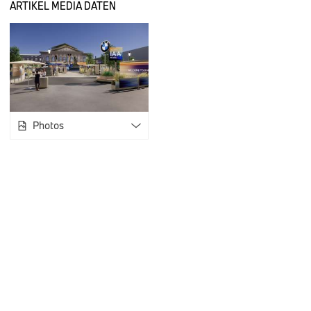
ARTIKEL MEDIA DATEN
Neuer BMW iX3 mit seinen Innovationen im Fokus.
Als Star der BMW Show 2025 steht der neue BMW iX3 überall
Präsentation mehrerer Modelle der Weltneuheit finden auf d
Max-Joseph-Platz vor der Münchner Oper auch täglich Mast
Modell statt. Zudem wird an jedem der sechs Messetage da
entwickelte neue Anzeigesystem BMW Panoramic iDrive demo
Innovationen aus dem BMW iX3 erhalten nach und nach alle
Photos
BMW Charging zeigt erstmals das bidirektionale Laden.
Ein eigener Bereich auf dem Open Space zeigt das Thema B
mit aktuellen BMW Elektrofahrzeugen wie dem neuen BMW i
Experten erläutern neben dem öffentlichen Laden auch das
für das Laden zuhause über unterschiedliche BMW Wallboxe
auf der IAA Mobility erstmals das im BMW iX3 verfügbare bidi
Technologie kann der BMW iX3 Energie aus seiner Hochvoltba
eigenen Haushalts („Vehicle-to-Home“ – V2H) oder in das öffe
to-Grid“ – V2G) einspeisen.
Modelle von BMW, MINI und BMW Motorrad auf dem Op