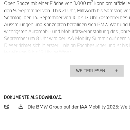
2
Open Space mit einer Fläche von 3.000 m
kann am offiziell
den 9. September von 11 bis 21 Uhr, Mittwoch bis Samstag von
Sonntag, den 14. September von 10 bis 17 Uhr kostenfrei bes
Ausstellungen und Konzepten beteiligen sich BMW Welt u
wichtigsten Automobil- und Mobilitätsveranstaltung des Jahr
September um 8 Uhr wird der IAA Mobility Summit auf dem 
Dieser richtet sich in erster Linie an Fachbesucher und ist bi
jeweils von 9 bis 18 Uhr geöffnet.
Premiere der Neuen Klasse.
Die BMW Group präsentiert in ihrer Heimatstadt eine der be
WEITERLESEN
ihrer Geschichte. Mit dem BMW iX3 feiert das erste Modell d
Mobility 2025 seine Publikumspremiere. Zeitgleich mit der N
revolutionär neue und wegweisende Technologien für die Z
DOKUMENTE ALS DOWNLOAD.
Group. Im neuen BMW iX3 offenbart sich dem Publikum so er
Technologiesprung in vielen Bereichen: Elektromobilität, Anz
Digitalisierung, Vernetzung, Design sowie Nachhaltigkeit und
den Innovationen der Neuen Klasse profitieren alle zukünft
unabhängig von ihrer Antriebsform.