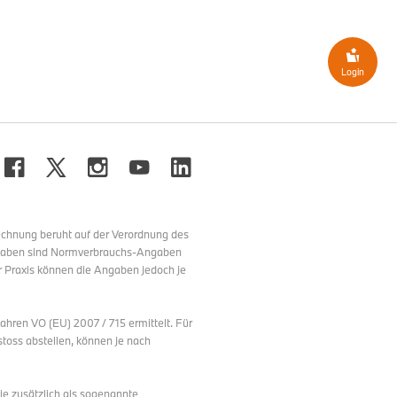
owie der zentralen Brand-
 Einblicke in die DNA der
howcars im Rahmen einer
Login
 wird während der IAA
im Mittelpunkt. Sie sind
estandteil der MINI DNA.
igt nicht erst der jüngste
raum der IAA sind die
dem Geist einer
echnung beruht auf der Verordnung des
NI Pavillon umfangreich
ngaben sind Normverbrauchs-Angaben
met.
r Praxis können die Angaben jedoch je
 Mitmachen und Entspannen
ren VO (EU) 2007 / 715 ermittelt. Für
ve Aktionen wie LEGO-
oss abstellen, können je nach
h, Bastelangebote und eine
hterrasse – ergänzen das
ie zusätzlich als sogenannte