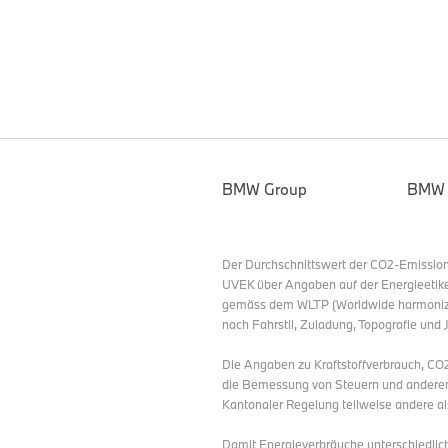
BMW Group
BMW
Der Durchschnittswert der CO2-Emission
UVEK über Angaben auf der Energieetik
gemäss dem WLTP (Worldwide harmonized 
nach Fahrstil, Zuladung, Topografie und 
Die Angaben zu Kraftstoffverbrauch, CO
die Bemessung von Steuern und anderen
Kantonaler Regelung teilweise andere al
Damit Energieverbräuche unterschiedliche