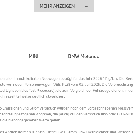
Mit einem spektakulären Open Space am Max-Joseph-Platz s
MEHR ANZEIGEN
Appearance im MINI Pavillon am Lenbachplatz gibt MINI tiefe
Marke. Weltpremiere feiern zudem zwei spektakuläre JCW S
aufregenden Präsentation. Die bayerische Landeshauptstadt
Mobility 2025 zu einer riesigen Bühne für die britische Ikone.
Die JCW Showcars stehen aufsehenerregend im MINI Pavillon 
auch sichtbares Zeichen für den Motorsport als prägenden B
MINI
BMW Motorrad
Dass die britische Ikone und Motorsport zusammengehören, ze
Erfolg beim 24-Stunden-Rennen am Nürburgring. Für den Zeit
Showcars am Lenbachplatz zu sehen und verbinden sich mit 
en aller immatrikulierten Neuwagen beträgt für das Jahr 2026 111 g/km. Die Ber
weltbekannten Mode- und Lifestylemarke. Hierfür wird der MI
ette von neuen Personenwagen (VEE-PLS) vom 02. Juli 2025. Die Verbrauchsa
umgebaut und ganz der Submarke John Cooper Works gewid
Light vehicles Test Procedure), die zum Vergleich der Fahrzeuge dienen. In de
Jahreszeit teilweise deutlich abweichen.
Entertainment für Familien auf dem Open Space.
Auch 2025 lädt die Family Area im Open Space wieder zum
2-Emissionen und Stromverbrauch wurden nach dem vorgeschriebenen Messverfah
ein. Kinder, Jugendliche und Familien können sich auf kreati
 fahrzeugbezogenen Abgaben, die (auch) auf den Verbrauch und/oder CO2-Ausst
s die hier angegebenen Werte gelten.
Baustationen, eine Disney+ Dance Challenge mit Lilo & Stitc
Wasserstation freuen. Weitere Highlights – etwa auf der Dac
r Antriebsformen (Benzin, Diesel, Gas, Strom, usw.) vergleichbar sind, werden s