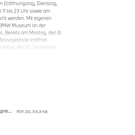
en Eröffnungstag, Dienstag,
 11 bis 23 Uhr sowie am
ucht werden. Mit eigenen
nd BMW Museum an der
es. Bereits am Montag, den 8.
Messegelände eröffnet.
s Freitag, den 12. September
deutendsten Modellneuheiten
er Neuen Klasse auf der IAA
euen Klasse starten auch
ukunft der gesamten BMW
stmals der gewaltige
eige- und Bedienkonzept,
Die BMW Group auf der IAA Mobility 2025: Weltpremiere des neuen BMW iX3.
PDF, DE, 316,9 KB
 Technologieoffenheit. Von
igen BMW Modelle –