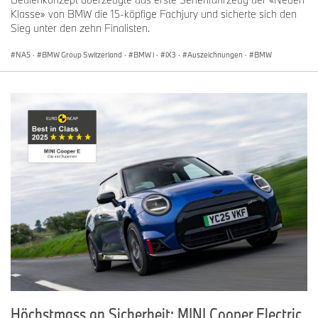
Klasse» von BMW die 15-köpfige Fachjury und sicherte sich den
Sieg unter den zehn Finalisten.
NA5
·
BMW Group Switzerland
·
BMW i
·
iX3
·
Auszeichnungen
·
BMW
Höchstmass an Sicherheit: MINI Cooper Electric