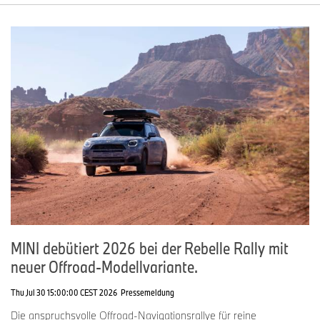
(01/2025)
MINI Cooper C
Kraftstoffverbrauch kombiniert:
6,0 – 5,9 l/100km gemäss
WLTP; CO2 Emissionen
kombiniert: 136 – 133 g/km;
Energieeffizienz Kategorie: E
Energieeffizienzkategorie 2025
(01/2025)
MINI debütiert 2026 bei der Rebelle Rally mit
neuer Offroad-Modellvariante.
MINI Cooper S
Kraftstoffverbrauch kombiniert:
Thu Jul 30 15:00:00 CEST 2026
Pressemeldung
6,2 – 6,1 l/100km gemäss WLTP;
Die anspruchsvolle Offroad-Navigationsrallye für reine