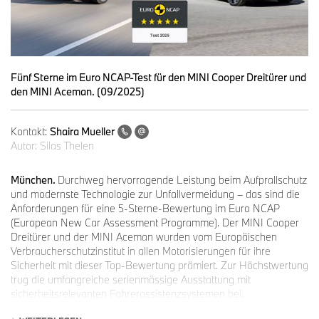
Fünf Sterne im Euro NCAP-Test für den MINI Cooper Dreitürer und
den MINI Aceman. (09/2025)
Kontakt:
Shaira Mueller
Autor:
Silas Thelen
München.
Durchweg hervorragende Leistung beim Aufprallschutz
und modernste Technologie zur Unfallvermeidung – das sind die
Anforderungen für eine 5-Sterne-Bewertung im Euro NCAP
(European New Car Assessment Programme). Der MINI Cooper
Dreitürer und der MINI Aceman wurden vom Europäischen
Verbraucherschutzinstitut in allen Motorisierungen für ihre
Sicherheit mit dieser Top-Bewertung prämiert. Zur Höchstwertung
trug die umfangreiche serienmässige Ausstattung mit
sicherheitsrelevanten Fahrerassistenzsystemen bei.
Vierte NCAP-Bestnote für aktuelle MINI Familie.