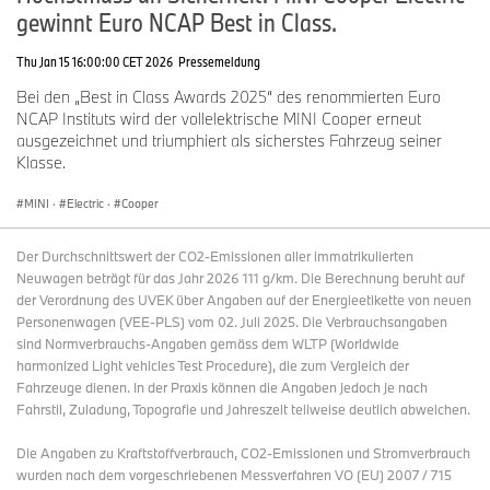
gewinnt Euro NCAP Best in Class.
Thu Jan 15 16:00:00 CET 2026
Pressemeldung
Bei den „Best in Class Awards 2025“ des renommierten Euro
NCAP Instituts wird der vollelektrische MINI Cooper erneut
ausgezeichnet und triumphiert als sicherstes Fahrzeug seiner
Klasse.
MINI
·
Electric
·
Cooper
Der Durchschnittswert der CO2-Emissionen aller immatrikulierten
Neuwagen beträgt für das Jahr 2026 111 g/km. Die Berechnung beruht auf
der Verordnung des UVEK über Angaben auf der Energieetikette von neuen
Personenwagen (VEE-PLS) vom 02. Juli 2025. Die Verbrauchsangaben
sind Normverbrauchs-Angaben gemäss dem WLTP (Worldwide
harmonized Light vehicles Test Procedure), die zum Vergleich der
Fahrzeuge dienen. In der Praxis können die Angaben jedoch je nach
Fahrstil, Zuladung, Topografie und Jahreszeit teilweise deutlich abweichen.
Die Angaben zu Kraftstoffverbrauch, CO2-Emissionen und Stromverbrauch
wurden nach dem vorgeschriebenen Messverfahren VO (EU) 2007 / 715