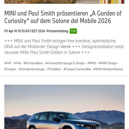
MINI und Paul Smith präsentieren „A Garden of
Curiosity“ auf dem Salone del Mobile 2026
Fri Apr 10 10:15:00 CEST 2026
Pressemeldung
TOP
+++ MINI und Paul Smith bringen ihre kreative, optimistische
DNA auf die Mailänder Design Week +++ Designinstallation setzt
neueste MINI Paul Smith Edition in Szene +++
F67
·
F66
·
Konstruktion
·
Konzeptfahrzeuge & Design
·
MINI
·
MINI Design
·
Cooper
·
Sonderfahrzeuge
·
Tradition
·
Cooper Convertible
·
MINI Markenhistorie