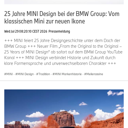
25 Jahre MINI Design bei der BMW Group: Vom
klassischen Mini zur neuen Ikone
Energieeffizienzkategorie 2025
(01/2025)
Wed Jul 29 08:20:10 CEST 2026
Pressemeldung
+++ MINI feiert 25 Jahre Designgeschichte unter dem Dach der
BMW Group +++ Neuer Film „From the Original to the Original –
Bitte wenden Sie sich bei Rückfragen an:
25 Years of MINI Design“ ab sofort auf dem BMW Group YouTube
Kanal +++ MINI Design verbindet Historie und Zukunft durch
Presse- und Öffentlichkeitsarbeit
klare Formensprache und unverwechselbaren Charakter +++
MINI
·
MINI Design
·
Tradition
·
MINI Markenhistorie
·
Meilensteine
Shaira Müller, Corporate Communications
Tel: +41 58 269 1092
Mail: shaira.mueller@bmw.ch
Sven Grützmacher, Director of Corporate Communications