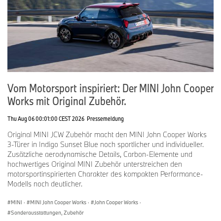
Energieeffizienzkategorie 2025
(01/2025)
Vom Motorsport inspiriert: Der MINI John Cooper
MINI John Cooper Works
Works mit Original Zubehör.
Aceman E
Stromverbrauch kombiniert:
Thu Aug 06 00:01:00 CEST 2026
Pressemeldung
16,4-16,0 kWh/100 km gemäss
WLTP; CO2 Emissionen
Original MINI JCW Zubehör macht den MINI John Cooper Works
kombiniert: 0 g/km;
3-Türer in Indigo Sunset Blue noch sportlicher und individueller.
Energieeffizienz Kategorie: A;
Zusätzliche aerodynamische Details, Carbon-Elemente und
Reichweite in km gemäss WLTP:
hochwertiges Original MINI Zubehör unterstreichen den
345 - 355
motorsportinspirierten Charakter des kompakten Performance-
Modells noch deutlicher.
MINI
·
MINI John Cooper Works
·
John Cooper Works
·
Sonderausstattungen, Zubehör
Energieeffizienzkategorie 2025