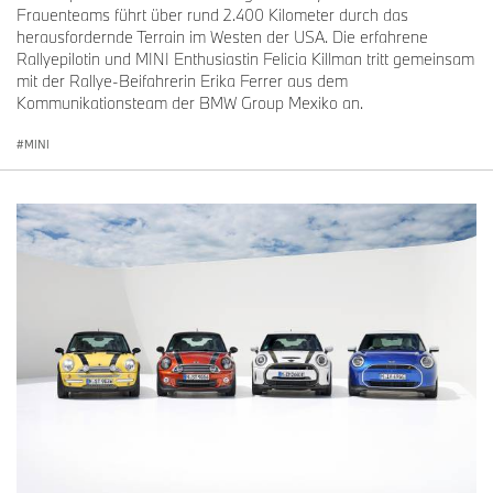
CO2 Emissionen kombiniert: 141
Frauenteams führt über rund 2.400 Kilometer durch das
– 138 g/km; Energieeffizienz
herausfordernde Terrain im Westen der USA. Die erfahrene
Kategorie: E
Rallyepilotin und MINI Enthusiastin Felicia Killman tritt gemeinsam
mit der Rallye-Beifahrerin Erika Ferrer aus dem
Kommunikationsteam der BMW Group Mexiko an.
MINI
Energieeffizienzkategorie 2025
(01/2025)
MINI John Cooper Works
Kraftstoffverbrauch kombiniert:
6,8 – 6,5 l/100km gemäss
WLTP; CO2 Emissionen
kombiniert: 154 – 147 g/km;
Energieeffizienz Kategorie: F