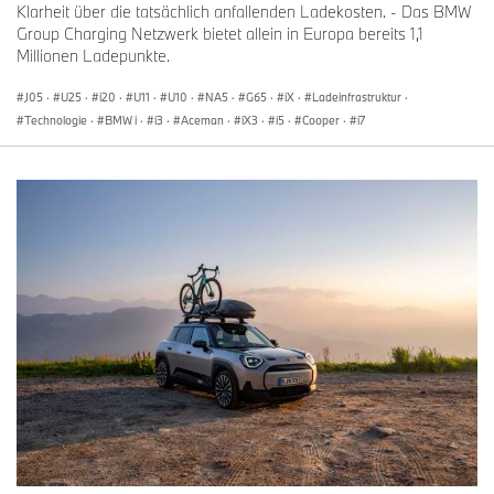
Klarheit über die tatsächlich anfallenden Ladekosten. - Das BMW
Group Charging Netzwerk bietet allein in Europa bereits 1,1
Millionen Ladepunkte.
J05
·
U25
·
i20
·
U11
·
U10
·
NA5
·
G65
·
iX
·
Ladeinfrastruktur
·
Technologie
·
BMW i
·
i3
·
Aceman
·
iX3
·
i5
·
Cooper
·
i7