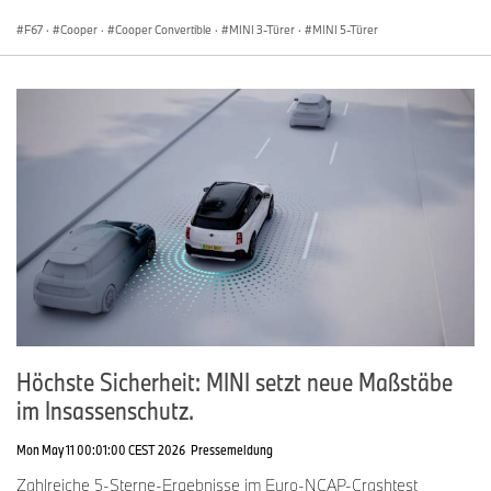
F67
·
Cooper
·
Cooper Convertible
·
MINI 3-Türer
·
MINI 5-Türer
Höchste Sicherheit: MINI setzt neue Maßstäbe
im Insassenschutz.
Mon May 11 00:01:00 CEST 2026
Pressemeldung
Zahlreiche 5-Sterne-Ergebnisse im Euro-NCAP-Crashtest