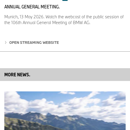
- 14,3 kWh/100km gemäss
ANNUAL GENERAL MEETING.
WLTP; CO2 Emissionen
kombiniert: 0 g/km;
Munich, 13 May 2026. Watch the webcast of the public session of
Energieeffizienz Kategorie: A;
the 106th Annual General Meeting of BMW AG.
Reichweite in km gemäss WLTP:
303 – 307
OPEN STREAMING WEBSITE
Energieeffizienzkategorie 2025
MORE NEWS.
(01/2025)
MINI Aceman SE
Stromverbrauch kombiniert:
14,3-14,0 kWh/100km gemäss
WLTP; CO2 Emissionen
kombiniert: 0 g/km;
Energieeffizienz Kategorie: A;
Reichweite in km gemäss WLTP:
395 - 405