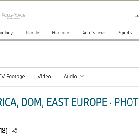
Lo
nology
People
Heritage
Auto Shows
Sports
TV Footage
Video
Audio
ICA, DOM, EAST EUROPE · PHOT
/18)