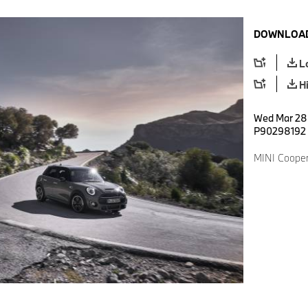
DOWNLOAD
L
H
Wed Mar 28 1
P90298192
MINI Cooper