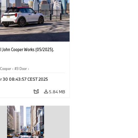
I John Cooper Works (05/2025).
Cooper
·
3 Door
·
ohn Cooper Works
·
John Cooper Works
r 30 08:43:57 CEST 2025
5.84 MB