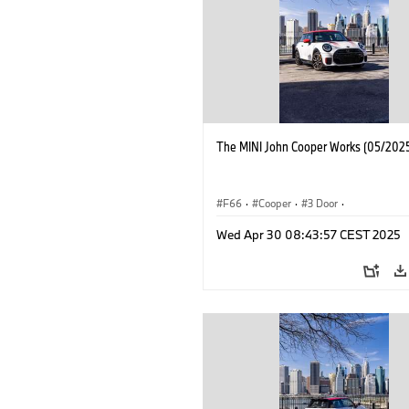
The MINI John Cooper Works (05/2025
F66
·
Cooper
·
3 Door
·
MINI John Cooper Works
·
John Cooper
Wed Apr 30 08:43:57 CEST 2025