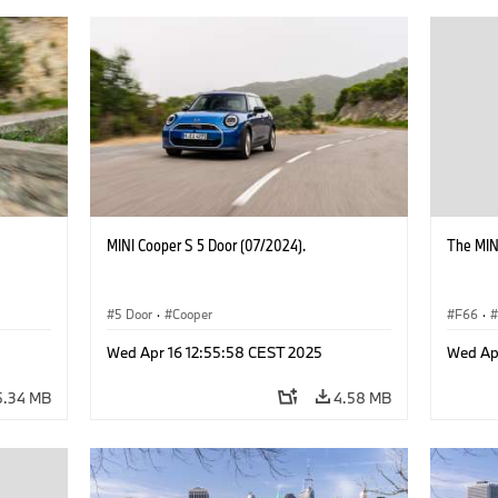
MINI Cooper S 5 Door (07/2024).
The MIN
5 Door
·
Cooper
F66
·
MINI J
Wed Apr 16 12:55:58 CEST 2025
Wed Ap
5.34 MB
4.58 MB