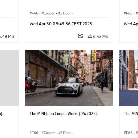
F66
·
Cooper
·
3 Door
·
F66
·
 Works
MINI John Cooper Works
·
John Cooper Works
MINI J
Wed Apr 30 08:43:56 CEST 2025
Wed Ap
5.49 MB
6.42 MB
).
The MINI John Cooper Works (05/2025).
The MIN
F66
·
Cooper
·
3 Door
·
F66
·