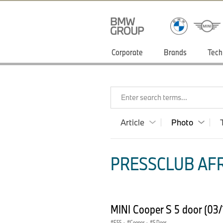
Corporate
Brands
Tech
Enter search terms...
Article
Photo
PRESSCLUB AFR
MINI Cooper S 5 door (03
F55
·
Cooper
·
5 Door