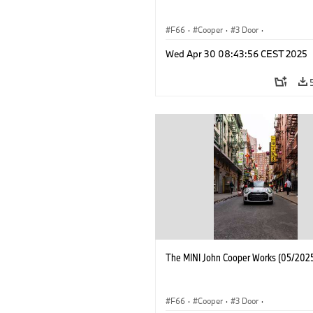
F66
·
Cooper
·
3 Door
·
MINI John Cooper Works
·
John Cooper
Wed Apr 30 08:43:56 CEST 2025
The MINI John Cooper Works (05/2025
F66
·
Cooper
·
3 Door
·