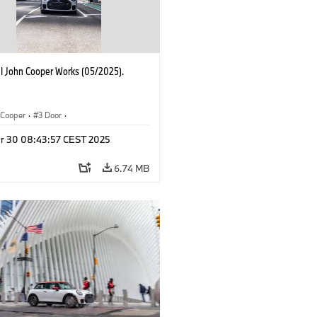
I John Cooper Works (05/2025).
Cooper
·
3 Door
·
ohn Cooper Works
·
John Cooper Works
r 30 08:43:57 CEST 2025
6.74 MB