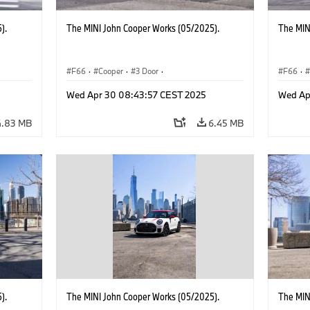
).
The MINI John Cooper Works (05/2025).
The MIN
F66
·
Cooper
·
3 Door
·
F66
·
 Works
MINI John Cooper Works
·
John Cooper Works
MINI J
Wed Apr 30 08:43:57 CEST 2025
Wed Ap
4.83 MB
6.45 MB
).
The MINI John Cooper Works (05/2025).
The MIN