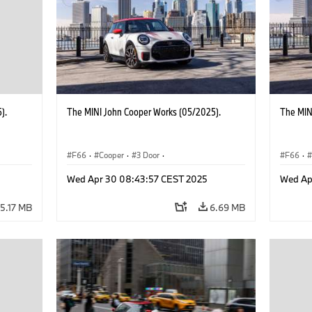
).
The MINI John Cooper Works (05/2025).
The MIN
F66
·
Cooper
·
3 Door
·
F66
·
 Works
MINI John Cooper Works
·
John Cooper Works
MINI J
Wed Apr 30 08:43:57 CEST 2025
Wed Ap
5.17 MB
6.69 MB