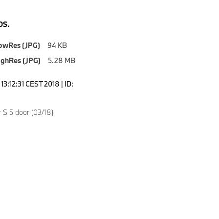
S.
owRes (JPG)
94 KB
ighRes (JPG)
5.28 MB
3:12:31 CEST 2018 | ID:
 S 5 door (03/18)