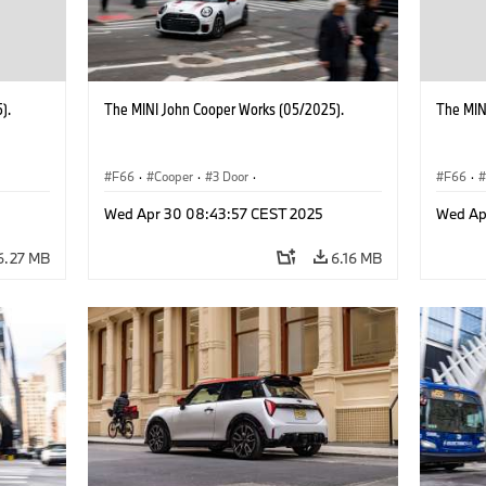
).
The MINI John Cooper Works (05/2025).
The MIN
F66
·
Cooper
·
3 Door
·
F66
·
 Works
MINI John Cooper Works
·
John Cooper Works
MINI J
Wed Apr 30 08:43:57 CEST 2025
Wed Ap
6.27 MB
6.16 MB