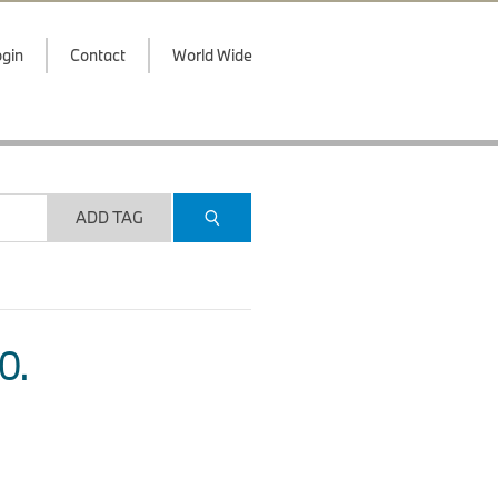
gin
Contact
World Wide
ADD TAG
O.