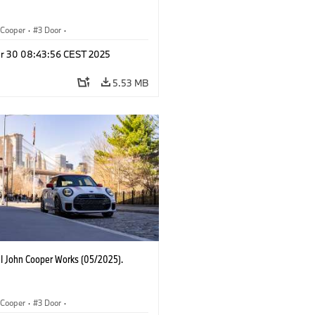
Cooper
·
3 Door
·
ohn Cooper Works
·
John Cooper Works
r 30 08:43:56 CEST 2025
5.53 MB
I John Cooper Works (05/2025).
Cooper
·
3 Door
·