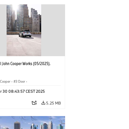
I John Cooper Works (05/2025).
Cooper
·
3 Door
·
ohn Cooper Works
·
John Cooper Works
r 30 08:43:57 CEST 2025
5.25 MB