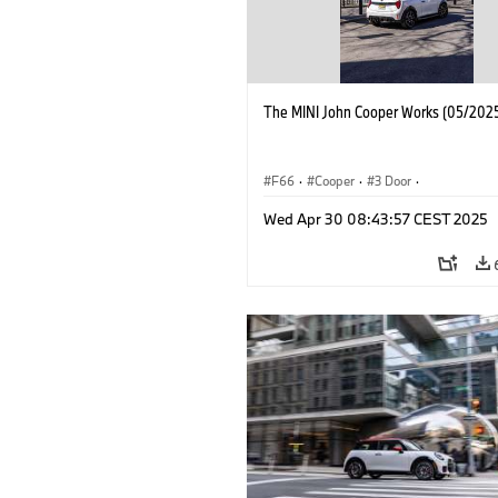
The MINI John Cooper Works (05/2025
F66
·
Cooper
·
3 Door
·
MINI John Cooper Works
·
John Cooper
Wed Apr 30 08:43:57 CEST 2025