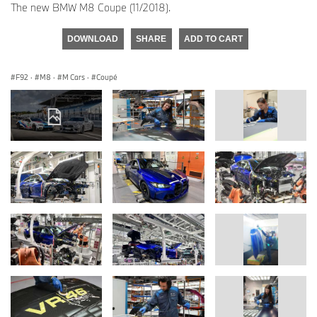
The new BMW M8 Coupe (11/2018).
DOWNLOAD
SHARE
ADD TO CART
F92
·
M8
·
M Cars
·
Coupé