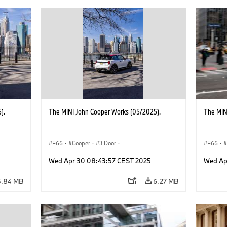
).
The MINI John Cooper Works (05/2025).
The MIN
F66
·
Cooper
·
3 Door
·
F66
·
 Works
MINI John Cooper Works
·
John Cooper Works
MINI J
Wed Apr 30 08:43:57 CEST 2025
Wed Ap
5.84 MB
6.27 MB