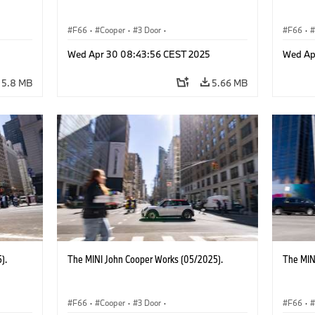
F66
·
Cooper
·
3 Door
·
F66
·
 Works
MINI John Cooper Works
·
John Cooper Works
MINI J
Wed Apr 30 08:43:56 CEST 2025
Wed Ap
5.8 MB
5.66 MB
).
The MINI John Cooper Works (05/2025).
The MIN
F66
·
Cooper
·
3 Door
·
F66
·