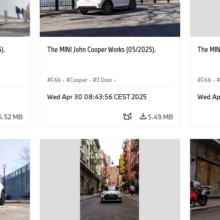
).
The MINI John Cooper Works (05/2025).
The MIN
F66
·
Cooper
·
3 Door
·
F66
·
 Works
MINI John Cooper Works
·
John Cooper Works
MINI J
Wed Apr 30 08:43:56 CEST 2025
Wed Ap
4.52 MB
5.49 MB