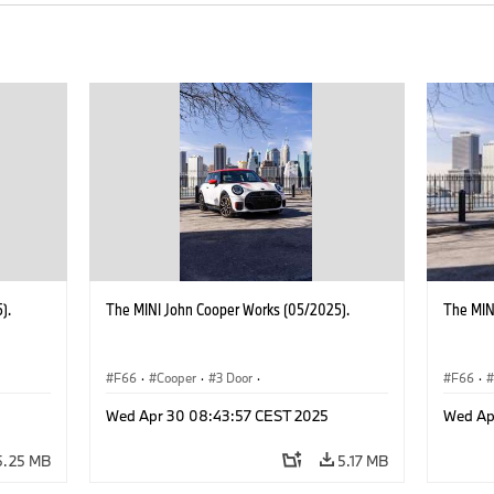
).
The MINI John Cooper Works (05/2025).
The MIN
F66
·
Cooper
·
3 Door
·
F66
·
 Works
MINI John Cooper Works
·
John Cooper Works
MINI J
Wed Apr 30 08:43:57 CEST 2025
Wed Ap
5.25 MB
5.17 MB