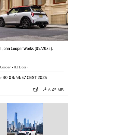
I John Cooper Works (05/2025).
Cooper
·
3 Door
·
ohn Cooper Works
·
John Cooper Works
r 30 08:43:57 CEST 2025
6.45 MB