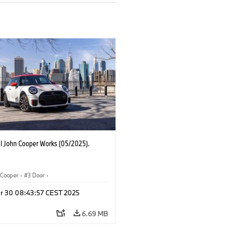
I John Cooper Works (05/2025).
Cooper
·
3 Door
·
ohn Cooper Works
·
John Cooper Works
r 30 08:43:57 CEST 2025
6.69 MB