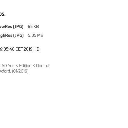
S.
owRes (JPG)
65 KB
ighRes (JPG)
5.05 MB
6:05:40 CET 2019 | ID:
 60 Years Edition 3 Door at
xford. (01/2019)