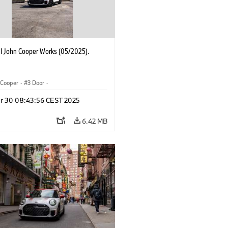
I John Cooper Works (05/2025).
Cooper
·
3 Door
·
ohn Cooper Works
·
John Cooper Works
r 30 08:43:56 CEST 2025
6.42 MB