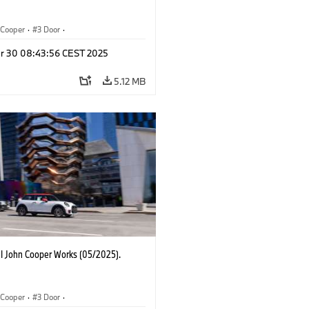
Cooper
·
3 Door
·
ohn Cooper Works
·
John Cooper Works
r 30 08:43:56 CEST 2025
5.12 MB
I John Cooper Works (05/2025).
Cooper
·
3 Door
·