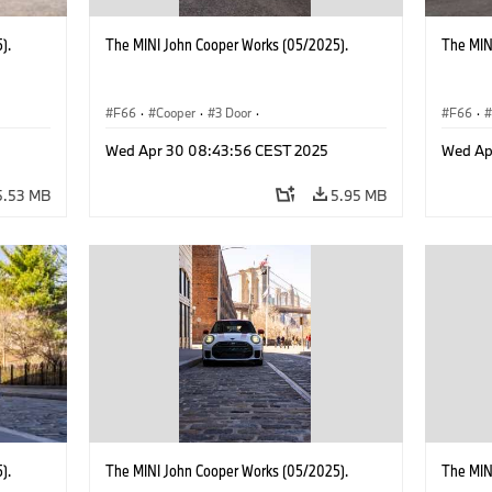
).
The MINI John Cooper Works (05/2025).
The MIN
F66
·
Cooper
·
3 Door
·
F66
·
 Works
MINI John Cooper Works
·
John Cooper Works
MINI J
Wed Apr 30 08:43:56 CEST 2025
Wed Ap
5.53 MB
5.95 MB
).
The MINI John Cooper Works (05/2025).
The MIN