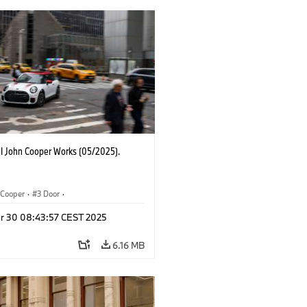
I John Cooper Works (05/2025).
Cooper
·
3 Door
·
ohn Cooper Works
·
John Cooper Works
r 30 08:43:57 CEST 2025
6.16 MB