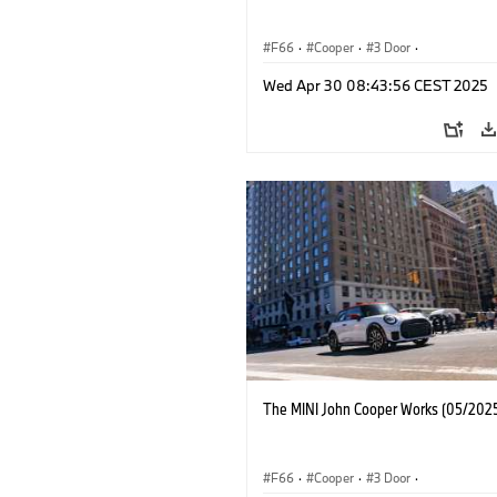
F66
·
Cooper
·
3 Door
·
MINI John Cooper Works
·
John Cooper
Wed Apr 30 08:43:56 CEST 2025
The MINI John Cooper Works (05/2025
F66
·
Cooper
·
3 Door
·