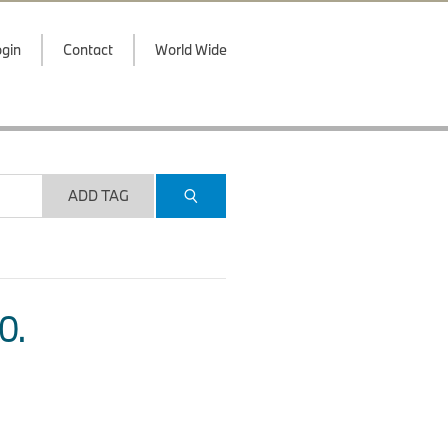
gin
Contact
World Wide
ADD TAG
O.