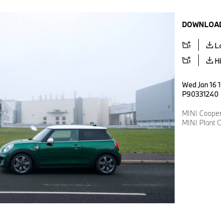
DOWNLOAD
L
H
Wed Jan 16 1
P90331240
MINI Cooper
MINI Plant O