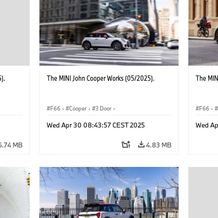
).
The MINI John Cooper Works (05/2025).
The MIN
F66
·
Cooper
·
3 Door
·
F66
·
 Works
MINI John Cooper Works
·
John Cooper Works
MINI J
Wed Apr 30 08:43:57 CEST 2025
Wed Ap
6.74 MB
4.83 MB