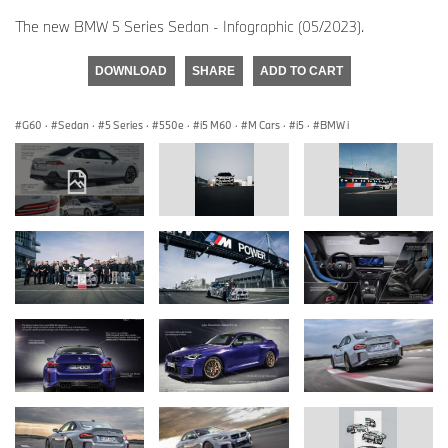
The new BMW 5 Series Sedan - Infographic (05/2023).
DOWNLOAD
SHARE
ADD TO CART
G60
·
Sedan
·
5 Series
·
550e
·
i5 M60
·
M Cars
·
i5
·
BMW i