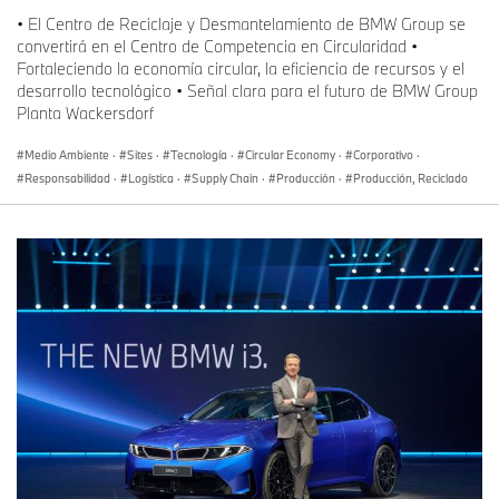
• El Centro de Reciclaje y Desmantelamiento de BMW Group se
convertirá en el Centro de Competencia en Circularidad •
Fortaleciendo la economía circular, la eficiencia de recursos y el
desarrollo tecnológico • Señal clara para el futuro de BMW Group
Planta Wackersdorf
Medio Ambiente
·
Sites
·
Tecnología
·
Circular Economy
·
Corporativo
·
Responsabilidad
·
Logística
·
Supply Chain
·
Producción
·
Producción, Reciclado