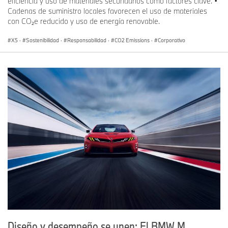
eficiencia y uso de materiales secundarios como factores clave. •
Cadenas de suministro locales favorecen el uso de materiales
con CO₂e reducido y uso de energía renovable.
X5
·
Sostenibilidad
·
Responsabilidad
·
CO2 Emissions
·
Corporativo
Diseño y desempeño se unen: El BMW M