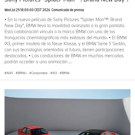
Wed Jul 29 18:00:00 CEST 2026
Comunicado de prensa
• En la nueva película de Sony Pictures “Spider Man™: Brand
New Day”, BMW lleva la movilidad avanzada a la gran pantalla.
Esta colaboración vincula a la marca BMW con una de las
franquicias cinematográficas más exitosas del mundo. • El BMW
iX3, primer modelo de la Neue Klasse, y el BMW Serie 5 Sedán,
con sus tecnologías orientadas al futuro, tienen participaciones
destacadas. • Los conductores de BMW en muchos mercados
podrán acceder a una animación ...
NA5
·
BMW i
·
Corporativo
·
iX3
·
BMW