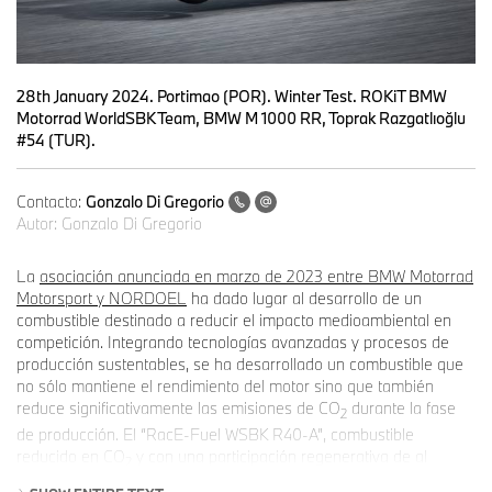
28th January 2024. Portimao (POR). Winter Test. ROKiT BMW
Motorrad WorldSBK Team, BMW M 1000 RR, Toprak Razgatlıoğlu
#54 (TUR).
Contacto:
Gonzalo Di Gregorio
Autor:
Gonzalo Di Gregorio
La
asociación anunciada en marzo de 2023 entre BMW Motorrad
Motorsport y NORDOEL
ha dado lugar al desarrollo de un
combustible destinado a reducir el impacto medioambiental en
competición. Integrando tecnologías avanzadas y procesos de
producción sustentables, se ha desarrollado un combustible que
no sólo mantiene el rendimiento del motor sino que también
reduce significativamente las emisiones de CO
durante la fase
2
de producción. El “RacE-Fuel WSBK R40-A”, combustible
reducido en CO
y con una participación regenerativa de al
2
menos el 40%, debutará oficialmente esta semana con el inicio