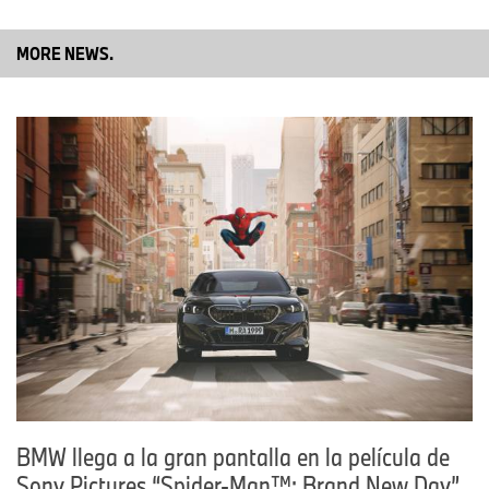
colaboración es desarrollar un combustible de 102 octanos con
un ahorro de CO2 del 99%, similar al eFuel de 95 octanos (99%
MORE NEWS.
renovable)”.
BMW llega a la gran pantalla en la película de
Sony Pictures “Spider‑Man™: Brand New Day”.