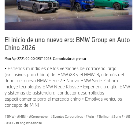
El inicio de una nueva era: BMW Group en Auto
China 2026
Mon Apr 27 21:00:00 CEST 2026
Comunicado de prensa
• Estrenos mundiales de las versiones de carrocería larga
(exclusivas para China) del BMW iX3 y el BMW i3, además del
debut del nuevo BMW Serie 7 • Nuevo BMW Serie 7 ahora
incluye tecnologías BMW Neue Klasse • Experiencia digital BMW
y sistemas de asistencia al conductor desarrollados
específicamente para el mercado chino • Emotivos vehículos
concepto de MINI
BMW
·
MINI
·
Corporativo
·
Eventos Corporativos
·
Asia
·
Beijing
·
Serie 7
·
i3
·
iX3
·
Long Wheelbase