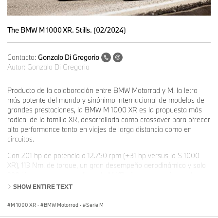
The BMW M 1000 XR. Stills. (02/2024)
Contacto:
Gonzalo Di Gregorio
Autor:
Gonzalo Di Gregorio
Producto de la colaboración entre BMW Motorrad y M, la letra
más potente del mundo y sinónimo internacional de modelos de
grandes prestaciones, la BMW M 1000 XR es la propuesta más
radical de la familia XR, desarrollada como crossover para ofrecer
alta performance tanto en viajes de larga distancia como en
circuitos.
Con 201 hp de potencia a 12.750 rpm (+31 hp versus la S 1000
XR), 113 Nm. de torque, un gran desempeño aerodinámico y solo
220 kilos con su tanque lleno, la M XR ofrece sensaciones de
superbike a partir de un motor de cuatro cilindros y 999 cc.,
SHOW ENTIRE TEXT
basado en la línea RR, que alcanza las 14.600 rpm. Además, su
aceleración se ve beneficiada por un piñón trasero de 47 dientes
M 1000 XR
·
BMW Motorrad
·
Serie M
y una transmisión de seis velocidades que presenta relaciones