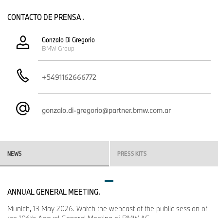
Garantía de tres años sin límite de kilometraje.
CONTACTO DE PRENSA .
Gonzalo Di Gregorio
BMW Group
+5491162666772
gonzalo.di-gregorio@partner.bmw.com.ar
NEWS
PRESS KITS
ANNUAL GENERAL MEETING.
Munich, 13 May 2026. Watch the webcast of the public session of