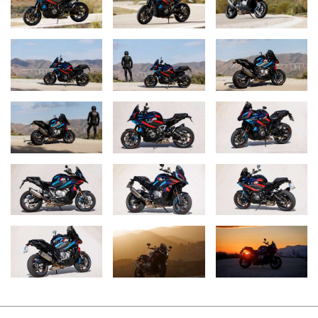
adquirida por BMW en el Campeonato del Mundo de Superbikes),
horquilla invertida asociada al control dinámico de amortiguación
(DCC), silenciador trasero de titanio con tapa de carbono, manillar
tubular de aluminio orientado hacia el frente, amortiguador de
dirección ajustable, Brake Slide Assist (el cual permite derrapar
en las curvas con deslizamientos constantes), Launch control, Pit
Lane Limiter, asistente de cambio PRO para subir y bajar
marchas sin embrague, Control Dinámico de Tracción con función
wheelie, embrague antirrebote, control de freno motor (MSR),
ABS Race (más ligero y con respuesta mejorada), asiento M
Sport y faro LED Headlight Pro adaptativo, entre otros.
Adicionalmente, la versión configurada para Argentina excede las
expectativas al incluir, de serie para nuestro país, el paquete de M
Competition. Este reduce el peso total a partir de las llantas de
carbono M, las palancas y pedalines (para conductor y
acompañante) M y un set de piezas y detalles en carbono, como
el guardabarros delantero.
BMW S 1000 XR, USD 36.900.
BMW M 1000 XR, USD 50.900.