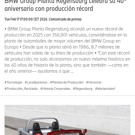
BMW Group Planta Regensburg celebra su 40º
aniversario con producción récord
Tue Feb 17 17:00:00 CET 2026
Comunicado de prensa
• BMW Group Planta Regensburg alcanzó un nuevo récord de
producción en 2025 con 356,901 vehículos, convirtiéndose en la
planta de automóviles de mayor volumen del BMW Group en
Europa • Desde que la planta abrió en 1986, 8.7 millones de
vehículos han salido de su línea de producción • “Con este récord
de producción, no solo alcanzamos un nuevo máximo histórico en
los 40 años de historia de la planta, sino que también —como en
el año anterior— ayudamos a que ...
Tecnología
·
Localizaciones
·
Plantas de Producción
·
Herencia
·
Producción, Reciclado
·
Historia Corporativa
·
Regensburg
·
Wackersdorf