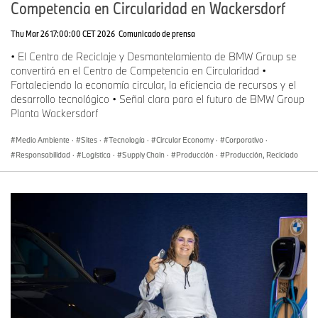
Competencia en Circularidad en Wackersdorf
Thu Mar 26 17:00:00 CET 2026
Comunicado de prensa
• El Centro de Reciclaje y Desmantelamiento de BMW Group se
convertirá en el Centro de Competencia en Circularidad •
Fortaleciendo la economía circular, la eficiencia de recursos y el
desarrollo tecnológico • Señal clara para el futuro de BMW Group
Planta Wackersdorf
Medio Ambiente
·
Sites
·
Tecnología
·
Circular Economy
·
Corporativo
·
Responsabilidad
·
Logística
·
Supply Chain
·
Producción
·
Producción, Reciclado