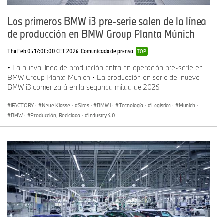
Los primeros BMW i3 pre-serie salen de la línea
de producción en BMW Group Planta Múnich
Thu Feb 05 17:00:00 CET 2026
Comunicado de prensa
TOP
• La nueva línea de producción entra en operación pre-serie en
BMW Group Planta Munich • La producción en serie del nuevo
BMW i3 comenzará en la segunda mitad de 2026
iFACTORY
·
Neue Klasse
·
Sites
·
BMW i
·
Tecnología
·
Logística
·
Munich
·
BMW
·
Producción, Reciclado
·
Industry 4.0