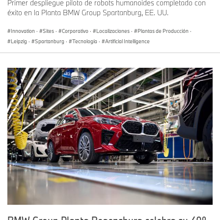
Primer despliegue piloto de robots humanoides completado con
éxito en la Planta BMW Group Spartanburg, EE. UU.
Innovation
·
Sites
·
Corporativo
·
Localizaciones
·
Plantas de Producción
·
Leipzig
·
Spartanburg
·
Tecnología
·
Artificial Intelligence