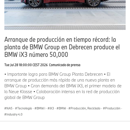
Arranque de producción en tiempo récord: la
planta de BMW Group en Debrecen produce el
BMW iX3 número 50,000
Tue Jul 28 18:00:00 CEST 2026
Comunicado de prensa
• Importante logro para BMW Group Planta Debrecen • El
arranque de producción más rápido de una nueva planta en
BMW Group • Gran demanda del BMW iX3, el primer modelo de
la Neue Klasse • Colaboración intensa en la red de producción
global de BMW Group
NA5
·
Tecnología
·
BMW i
·
iX3
·
BMW
·
Producción, Reciclado
·
Producción
·
Industry 4.0