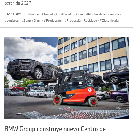
partir de 2027.
iFACTORY
·
Efficiency
·
Tecnología
·
Localizaciones
·
Plantas de Producción
·
Logística
·
Supply Chain
·
Producción
·
Producción, Reciclado
·
Electrification
BMW Group construye nuevo Centro de