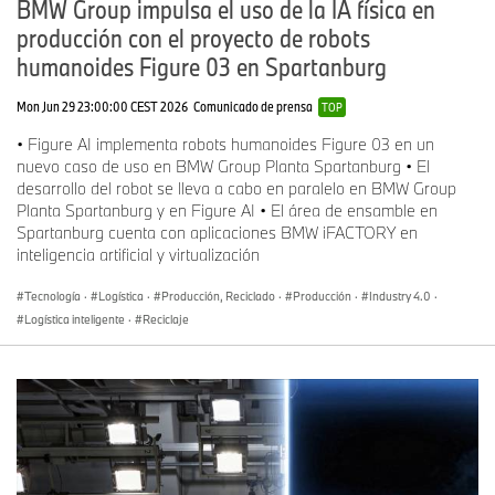
BMW Group impulsa el uso de la IA física en
producción con el proyecto de robots
humanoides Figure 03 en Spartanburg
Mon Jun 29 23:00:00 CEST 2026
Comunicado de prensa
TOP
• Figure AI implementa robots humanoides Figure 03 en un
nuevo caso de uso en BMW Group Planta Spartanburg • El
desarrollo del robot se lleva a cabo en paralelo en BMW Group
Planta Spartanburg y en Figure AI • El área de ensamble en
Spartanburg cuenta con aplicaciones BMW iFACTORY en
inteligencia artificial y virtualización
Tecnología
·
Logística
·
Producción, Reciclado
·
Producción
·
Industry 4.0
·
Logística inteligente
·
Reciclaje