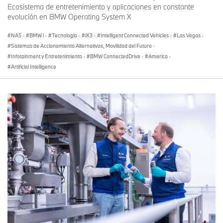
Ecosistema de entretenimiento y aplicaciones en constante
evolución en BMW Operating System X
NA5
·
BMW i
·
Tecnología
·
iX3
·
Intelligent Connected Vehicles
·
Las Vegas
·
Sistemas de Accionamiento Alternativos, Movilidad del Futuro
·
Infotainment y Entretenimiento
·
BMW ConnectedDrive
·
America
·
Artificial Intelligence