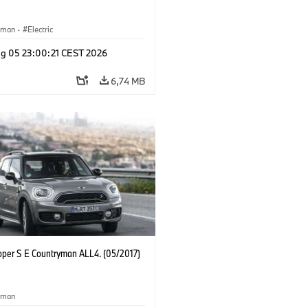
yman
·
Electric
g 05 23:00:21 CEST 2026
6,74 MB
oper S E Countryman ALL4. (05/2017)
yman