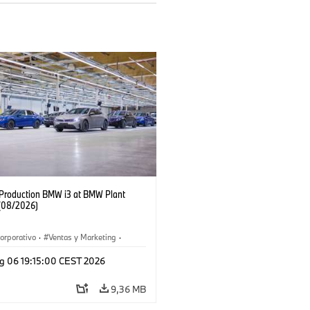
f Production BMW i3 at BMW Plant
(08/2026)
orporativo
·
Ventas y Marketing
·
 de Producción
·
Localizaciones
·
i3
·
g 06 19:15:00 CEST 2026
9,36 MB