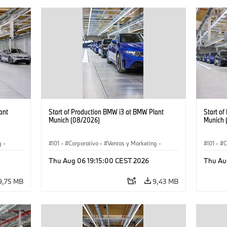
ant
Start of Production BMW i3 at BMW Plant
Start o
Munich (08/2026)
Munich 
g
·
I01
·
Corporativo
·
Ventas y Marketing
·
I01
·
C
·
i3
·
Plantas de Producción
·
Localizaciones
·
i3
·
Plantas
Thu Aug 06 19:15:00 CEST 2026
Thu Au
BMW i
BMW i
9,75 MB
9,43 MB