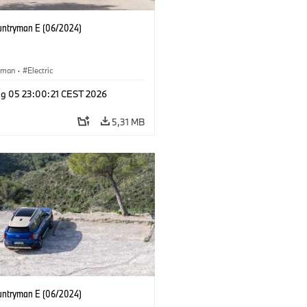
untryman E (06/2024)
yman
·
Electric
g 05 23:00:21 CEST 2026
5,31 MB
untryman E (06/2024)