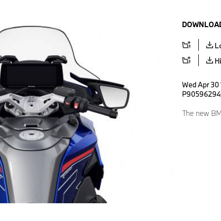
DOWNLOAD
L
H
Wed Apr 30 
P90596294
The new BM