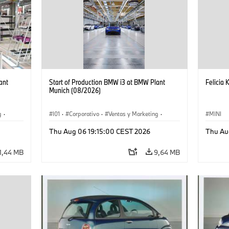
ant
Start of Production BMW i3 at BMW Plant
Felicia 
Munich (08/2026)
g
·
I01
·
Corporativo
·
Ventas y Marketing
·
MINI
·
i3
·
Plantas de Producción
·
Localizaciones
·
i3
·
Thu Aug 06 19:15:00 CEST 2026
Thu Au
BMW i
1,44 MB
9,64 MB