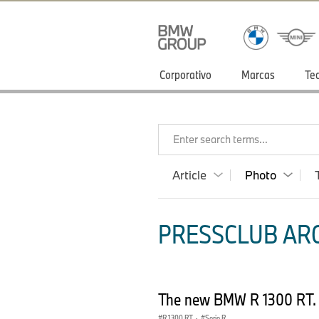
Corporativo
Marcas
Te
Enter search terms...
Article
Photo
PRESSCLUB ARG
The new BMW R 1300 RT.
R 1300 RT
·
Serie R