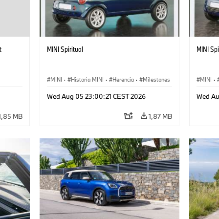
t
MINI Spiritual
MINI Spi
MINI
·
Historia MINI
·
Herencia
·
Milestones
MINI
·
Wed Aug 05 23:00:21 CEST 2026
Wed Au
1,85 MB
1,87 MB