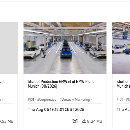
ant
Start of Production BMW i3 at BMW Plant
Start o
Munich (08/2026)
Munich 
g
·
I01
·
Corporativo
·
Ventas y Marketing
·
I01
·
C
·
i3
·
Plantas de Producción
·
Localizaciones
·
i3
·
Plantas
Thu Aug 06 19:15:01 CEST 2026
Thu Au
BMW i
BMW i
7,53 MB
8,24 MB