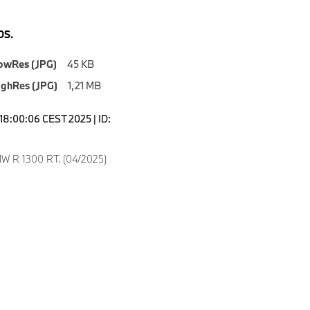
S.
owRes (JPG)
45 KB
ighRes (JPG)
1,21 MB
18:00:06 CEST 2025 | ID:
W R 1300 RT. (04/2025)