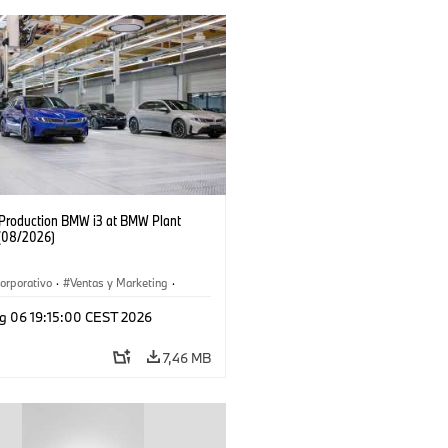
f Production BMW i3 at BMW Plant
(08/2026)
orporativo
·
Ventas y Marketing
·
 de Producción
·
Localizaciones
·
i3
·
g 06 19:15:00 CEST 2026
7,46 MB