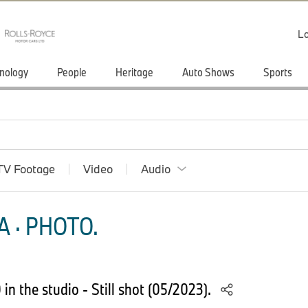
Lo
nology
People
Heritage
Auto Shows
Sports
TV Footage
Video
Audio
 · PHOTO.
n the studio - Still shot (05/2023).