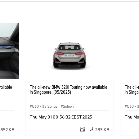
ailable
The all-new BMW 520i Touring now available
The all
in Singapore. (05/2025)
in Sing
G60
·
5 Series
·
Saloon
G60
·
Thu May 01 00:56:32 CEST 2025
Thu Ma
852 KB
283 KB