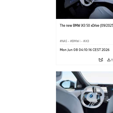
The new BMW iX3 50 xDrive (09/2025
NA5
·
BMW i
·
iX3
Mon Jun 08 04:10:16 CEST 2026
1