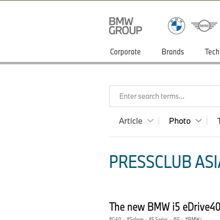
Corporate
Brands
Tech
Enter search terms...
Article
Photo
PRESSCLUB ASIA
The new BMW i5 eDrive40 i
G60
·
Saloon
·
5 Series
·
i5
·
BMW i