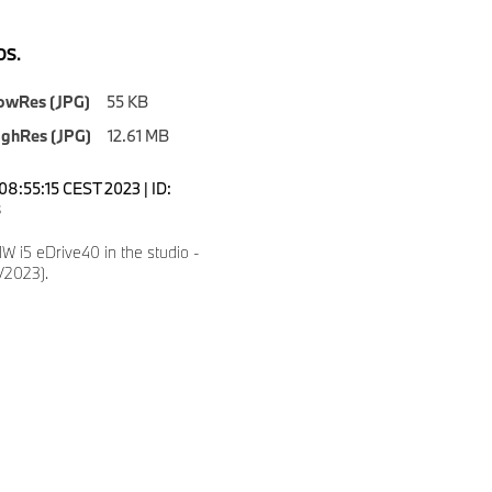
S.
owRes (JPG)
55 KB
ighRes (JPG)
12.61 MB
08:55:15 CEST 2023 | ID:
8
 i5 eDrive40 in the studio -
5/2023).