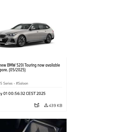
-new BMW 520i Touring now available
apore. (05/2025)
5 Series
·
Saloon
y 01 00:56:32 CEST 2025
439 KB