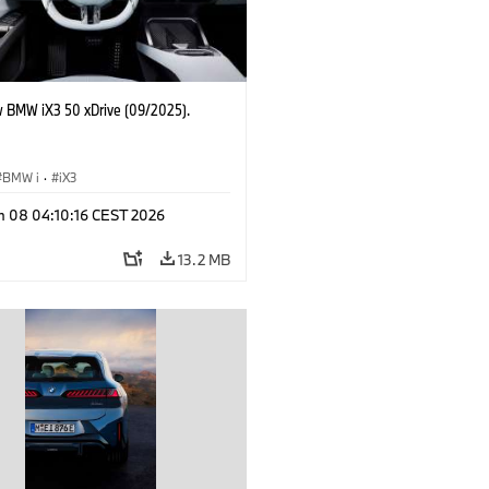
 BMW iX3 50 xDrive (09/2025).
BMW i
·
iX3
n 08 04:10:16 CEST 2026
13.2 MB