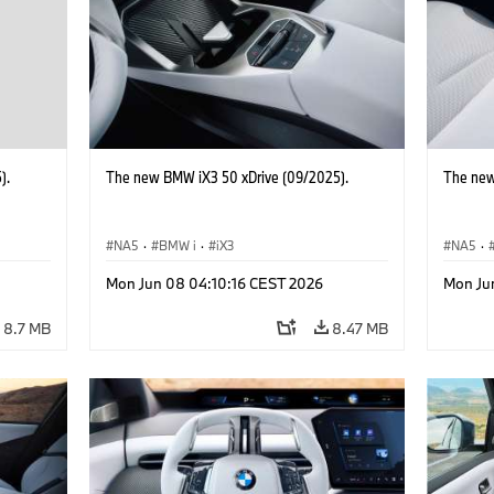
).
The new BMW iX3 50 xDrive (09/2025).
The new
NA5
·
BMW i
·
iX3
NA5
·
Mon Jun 08 04:10:16 CEST 2026
Mon Ju
8.7 MB
8.47 MB