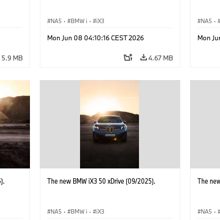
NA5
·
BMW i
·
iX3
NA5
·
Mon Jun 08 04:10:16 CEST 2026
Mon Ju
5.9 MB
4.67 MB
).
The new BMW iX3 50 xDrive (09/2025).
The new
NA5
·
BMW i
·
iX3
NA5
·