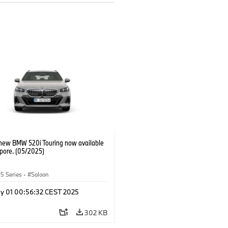
-new BMW 520i Touring now available
apore. (05/2025)
5 Series
·
Saloon
y 01 00:56:32 CEST 2025
302 KB