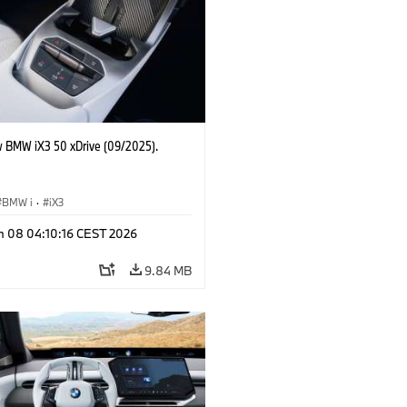
 BMW iX3 50 xDrive (09/2025).
BMW i
·
iX3
n 08 04:10:16 CEST 2026
9.84 MB