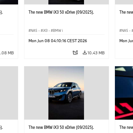
).
The new BMW iX3 50 xDrive (09/2025).
The new
NA5
·
iX3
·
BMW i
NA5
·
Mon Jun 08 04:10:16 CEST 2026
Mon Ju
4.08 MB
10.43 MB
).
The new BMW iX3 50 xDrive (09/2025).
The new