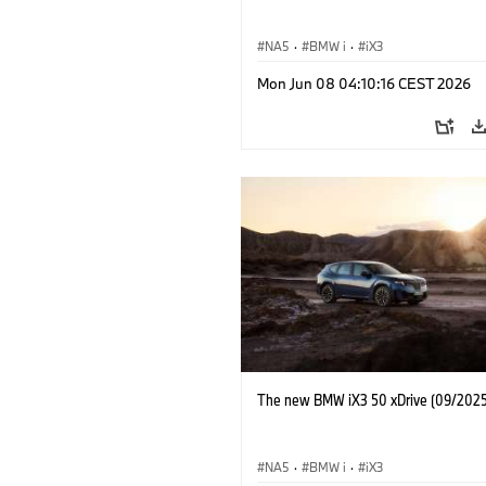
NA5
·
BMW i
·
iX3
Mon Jun 08 04:10:16 CEST 2026
The new BMW iX3 50 xDrive (09/2025
NA5
·
BMW i
·
iX3