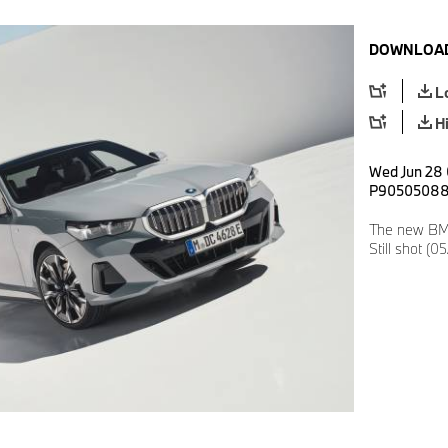
DOWNLOAD
L
H
Wed Jun 28 
P9050508
The new BMW
Still shot (0