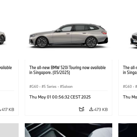
ailable
The all-new BMW 520i Touring now available
The all
in Singapore. (05/2025)
in Sing
G60
·
5 Series
·
Saloon
G60
·
Thu May 01 00:56:32 CEST 2025
Thu Ma
417 KB
473 KB