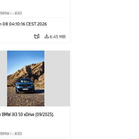
BMW i
·
iX3
n 08 04:10:16 CEST 2026
6.45 MB
 BMW iX3 50 xDrive (09/2025).
BMW i
·
iX3