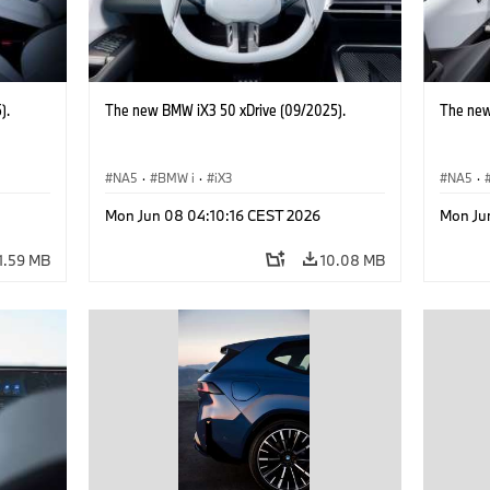
).
The new BMW iX3 50 xDrive (09/2025).
The new
NA5
·
BMW i
·
iX3
NA5
·
Mon Jun 08 04:10:16 CEST 2026
Mon Ju
1.59 MB
10.08 MB