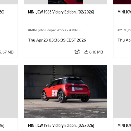
26)
MINI JCW 1965 Victory Edition. (02/2026)
MINI JCW
MINI John Cooper Works
·
MINI
·
MINI J
John Cooper Works
·
3 Door
John C
Thu Apr 23 03:36:39 CEST 2026
Thu Ap
5.67 MB
6.16 MB
26)
MINI JCW 1965 Victory Edition. (02/2026)
MINI JCW