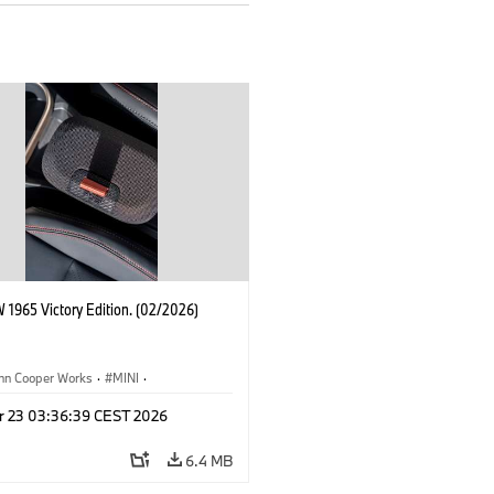
 1965 Victory Edition. (02/2026)
ohn Cooper Works
·
MINI
·
ooper Works
·
3 Door
r 23 03:36:39 CEST 2026
6.4 MB