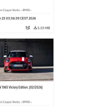
ohn Cooper Works
·
MINI
·
ooper Works
·
3 Door
r 23 03:36:39 CEST 2026
5.03 MB
 1965 Victory Edition. (02/2026)
ohn Cooper Works
·
MINI
·