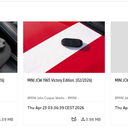
26)
MINI JCW 1965 Victory Edition. (02/2026)
MINI JCW
MINI John Cooper Works
·
MINI
·
MINI J
John Cooper Works
·
3 Door
John C
Thu Apr 23 03:36:39 CEST 2026
Thu Ap
6.09 MB
3.98 MB