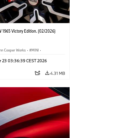
 1965 Victory Edition. (02/2026)
ohn Cooper Works
·
MINI
·
ooper Works
·
3 Door
r 23 03:36:39 CEST 2026
4.31 MB