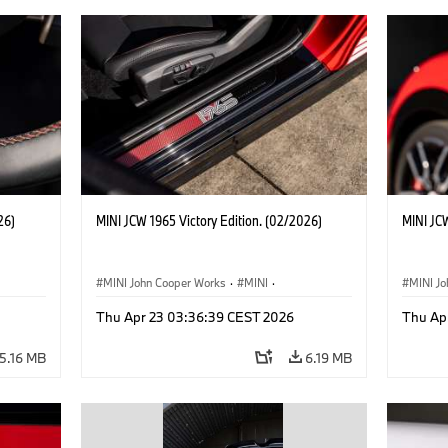
26)
MINI JCW 1965 Victory Edition. (02/2026)
MINI JCW
MINI John Cooper Works
·
MINI
·
MINI J
John Cooper Works
·
3 Door
John C
Thu Apr 23 03:36:39 CEST 2026
Thu Ap
5.16 MB
6.19 MB