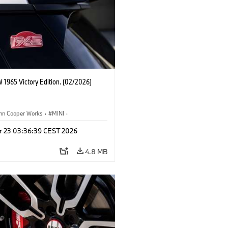
 1965 Victory Edition. (02/2026)
ohn Cooper Works
·
MINI
·
ooper Works
·
3 Door
r 23 03:36:39 CEST 2026
4.8 MB