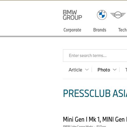
Corporate
Brands
Tech
Enter search terms...
Article
Photo
PRESSCLUB ASIA
Mini Gen I Mk 1, MINI Gen
MINI John Cooper Works
·
3 Door