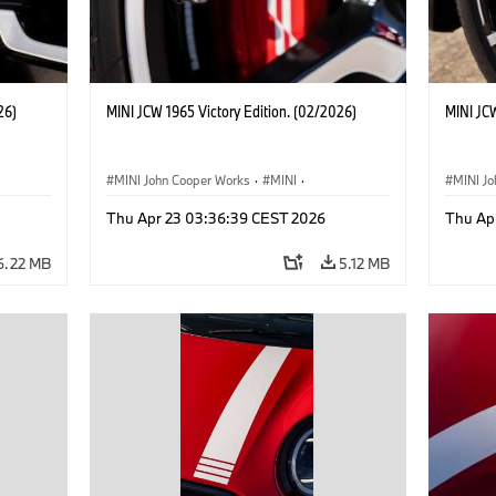
26)
MINI JCW 1965 Victory Edition. (02/2026)
MINI JCW
MINI John Cooper Works
·
MINI
·
MINI J
John Cooper Works
·
3 Door
John C
Thu Apr 23 03:36:39 CEST 2026
Thu Ap
6.22 MB
5.12 MB