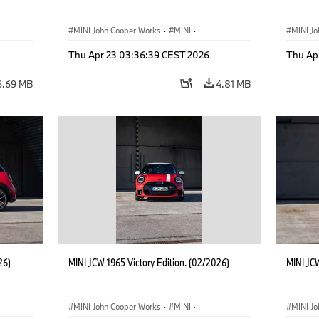
MINI John Cooper Works
·
MINI
·
MINI J
John Cooper Works
·
3 Door
John C
Thu Apr 23 03:36:39 CEST 2026
Thu Ap
6.69 MB
4.81 MB
26)
MINI JCW 1965 Victory Edition. (02/2026)
MINI JCW
MINI John Cooper Works
·
MINI
·
MINI J