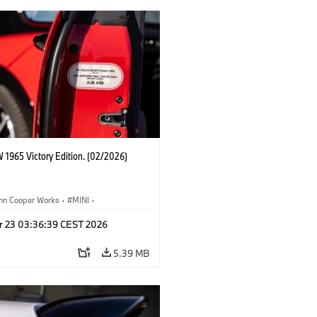
 1965 Victory Edition. (02/2026)
ohn Cooper Works
·
MINI
·
ooper Works
·
3 Door
r 23 03:36:39 CEST 2026
5.39 MB