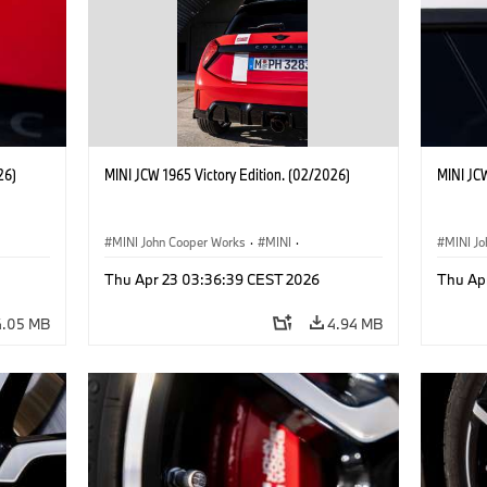
26)
MINI JCW 1965 Victory Edition. (02/2026)
MINI JCW
MINI John Cooper Works
·
MINI
·
MINI J
John Cooper Works
·
3 Door
John C
Thu Apr 23 03:36:39 CEST 2026
Thu Ap
4.05 MB
4.94 MB