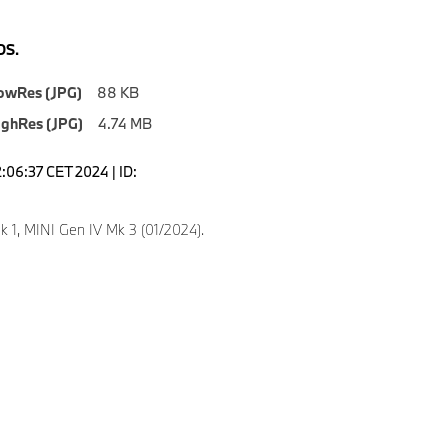
S.
owRes (JPG)
88 KB
ighRes (JPG)
4.74 MB
2:06:37 CET 2024 | ID:
k 1, MINI Gen IV Mk 3 (01/2024).