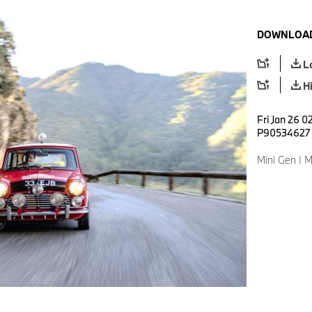
DOWNLOAD
L
H
Fri Jan 26 0
P90534627
Mini Gen I M