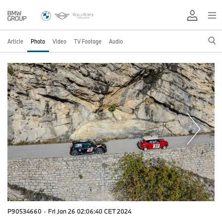
Article
Photo
Video
TV Footage
Audio
P90534660
·
Fri Jan 26 02:06:40 CET 2024