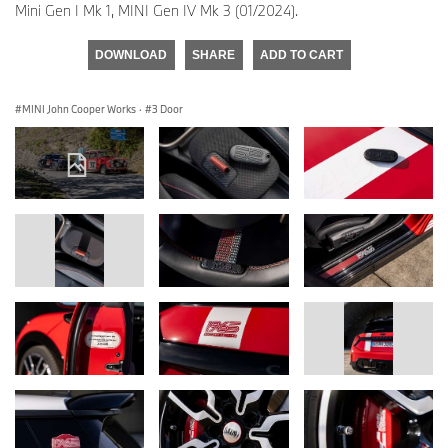
Mini Gen I Mk 1, MINI Gen IV Mk 3 (01/2024).
DOWNLOAD
SHARE
ADD TO CART
MINI John Cooper Works
·
3 Door