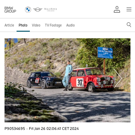
Article
Photo
Video
TV Footage
Audio
P90534695
·
Fri Jan 26 02:06:41 CET 2024