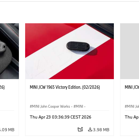
26)
MINI JCW 1965 Victory Edition. (02/2026)
MINI JCW
MINI John Cooper Works
·
MINI
·
MINI J
John Cooper Works
·
3 Door
John C
Thu Apr 23 03:36:39 CEST 2026
Thu Ap
6.09 MB
3.98 MB