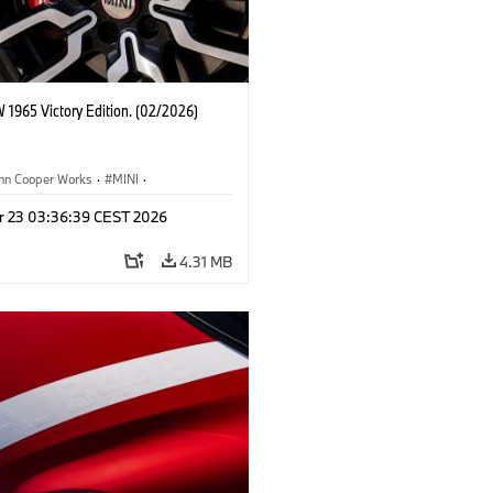
 1965 Victory Edition. (02/2026)
ohn Cooper Works
·
MINI
·
ooper Works
·
3 Door
r 23 03:36:39 CEST 2026
4.31 MB