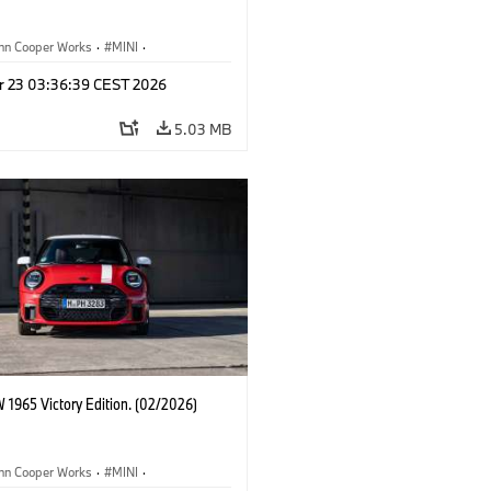
ohn Cooper Works
·
MINI
·
ooper Works
·
3 Door
r 23 03:36:39 CEST 2026
5.03 MB
 1965 Victory Edition. (02/2026)
ohn Cooper Works
·
MINI
·