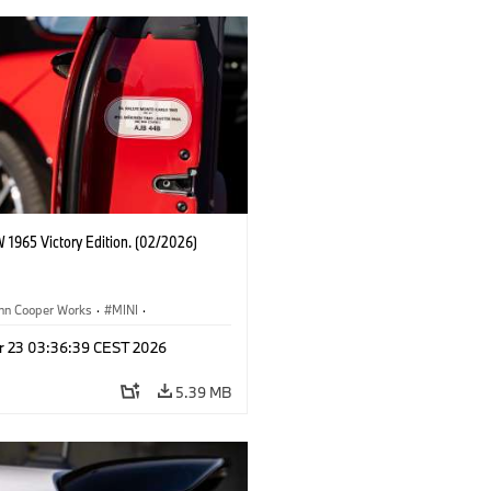
 1965 Victory Edition. (02/2026)
ohn Cooper Works
·
MINI
·
ooper Works
·
3 Door
r 23 03:36:39 CEST 2026
5.39 MB