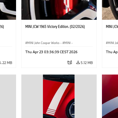
26)
MINI JCW 1965 Victory Edition. (02/2026)
MINI JCW
MINI John Cooper Works
·
MINI
·
MINI J
John Cooper Works
·
3 Door
John C
Thu Apr 23 03:36:39 CEST 2026
Thu Ap
6.22 MB
5.12 MB