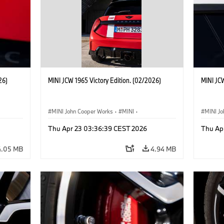
26)
MINI JCW 1965 Victory Edition. (02/2026)
MINI JCW
MINI John Cooper Works
·
MINI
·
MINI J
John Cooper Works
·
3 Door
John C
Thu Apr 23 03:36:39 CEST 2026
Thu Ap
4.05 MB
4.94 MB