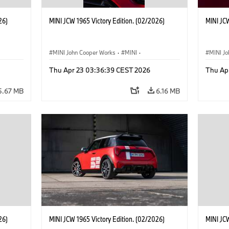
26)
MINI JCW 1965 Victory Edition. (02/2026)
MINI JCW
MINI John Cooper Works
·
MINI
·
MINI J
John Cooper Works
·
3 Door
John C
Thu Apr 23 03:36:39 CEST 2026
Thu Ap
5.67 MB
6.16 MB
26)
MINI JCW 1965 Victory Edition. (02/2026)
MINI JCW