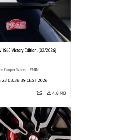
 1965 Victory Edition. (02/2026)
ohn Cooper Works
·
MINI
·
ooper Works
·
3 Door
r 23 03:36:39 CEST 2026
4.8 MB