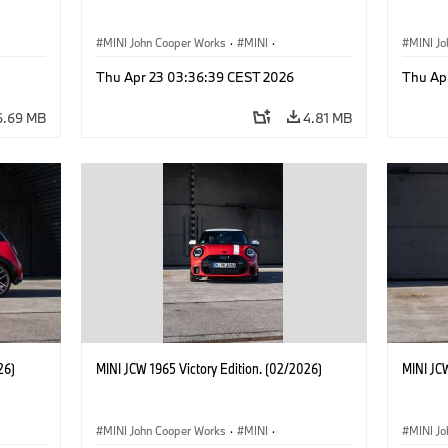
MINI John Cooper Works
·
MINI
·
MINI J
John Cooper Works
·
3 Door
John C
Thu Apr 23 03:36:39 CEST 2026
Thu Ap
6.69 MB
4.81 MB
26)
MINI JCW 1965 Victory Edition. (02/2026)
MINI JCW
MINI John Cooper Works
·
MINI
·
MINI J