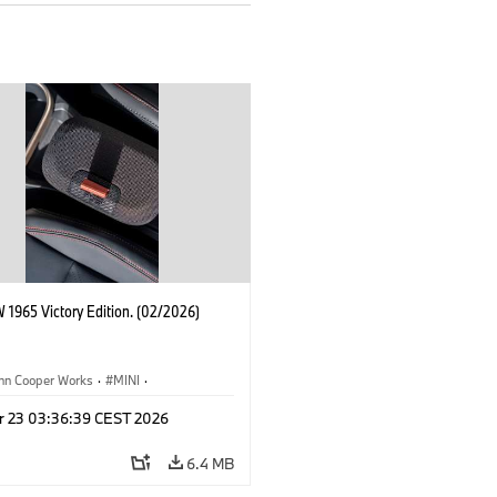
 1965 Victory Edition. (02/2026)
ohn Cooper Works
·
MINI
·
ooper Works
·
3 Door
r 23 03:36:39 CEST 2026
6.4 MB