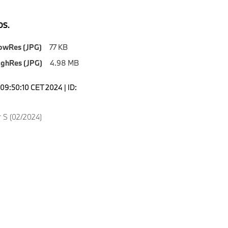
S.
owRes (JPG)
77 KB
ighRes (JPG)
4.98 MB
09:50:10 CET 2024 | ID:
 S (02/2024)