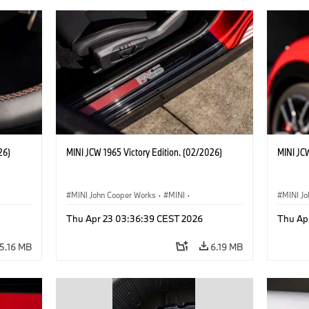
26)
MINI JCW 1965 Victory Edition. (02/2026)
MINI JCW
MINI John Cooper Works
·
MINI
·
MINI J
John Cooper Works
·
3 Door
John C
Thu Apr 23 03:36:39 CEST 2026
Thu Ap
5.16 MB
6.19 MB