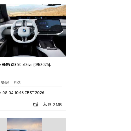
 BMW iX3 50 xDrive (09/2025).
BMW i
·
iX3
n 08 04:10:16 CEST 2026
13.2 MB