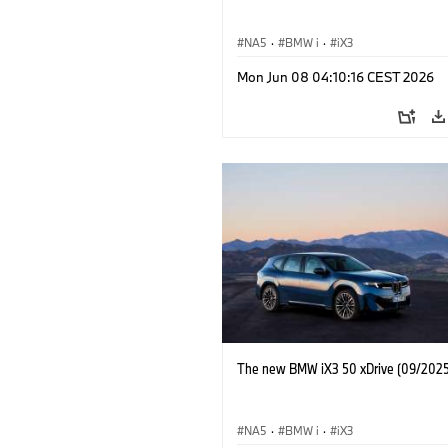
NA5
·
BMW i
·
iX3
Mon Jun 08 04:10:16 CEST 2026
The new BMW iX3 50 xDrive (09/2025
NA5
·
BMW i
·
iX3