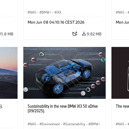
NA5
·
BMW i
·
iX3
NA5
·
Mon Jun 08 04:10:16 CEST 2026
Mon Ju
11.8 MB
9.82 MB
).
Sustainability in the new BMW iX3 50 xDrive
The new
(09/2025).
NA5
·
Environment
·
Sustainability
·
BMW i
NA5
·