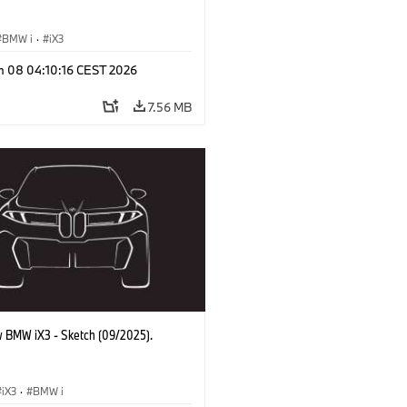
BMW i
·
iX3
n 08 04:10:16 CEST 2026
7.56 MB
 BMW iX3 - Sketch (09/2025).
iX3
·
BMW i