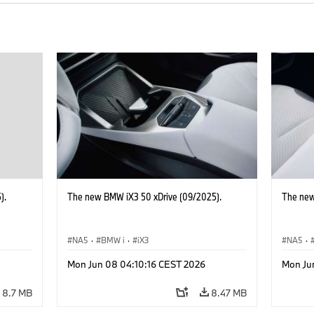
).
The new BMW iX3 50 xDrive (09/2025).
The new
NA5
·
BMW i
·
iX3
NA5
·
Mon Jun 08 04:10:16 CEST 2026
Mon Ju
8.7 MB
8.47 MB