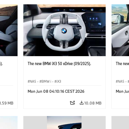
).
The new BMW iX3 50 xDrive (09/2025).
The new
NA5
·
BMW i
·
iX3
NA5
·
Mon Jun 08 04:10:16 CEST 2026
Mon Ju
1.59 MB
10.08 MB