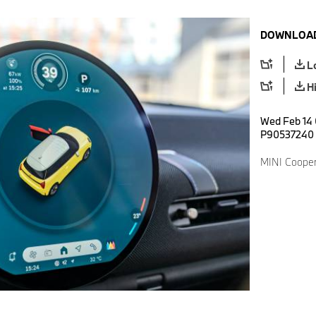
DOWNLOAD
L
H
Wed Feb 14 
P90537240
MINI Cooper