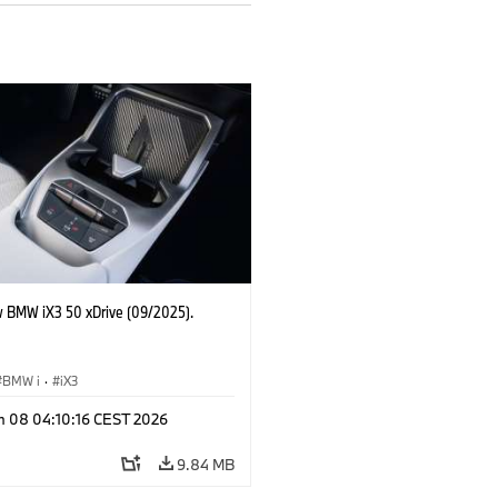
 BMW iX3 50 xDrive (09/2025).
BMW i
·
iX3
n 08 04:10:16 CEST 2026
9.84 MB