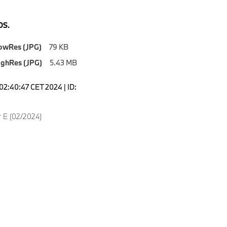
S.
owRes (JPG)
79 KB
ighRes (JPG)
5.43 MB
02:40:47 CET 2024 | ID:
 E (02/2024)