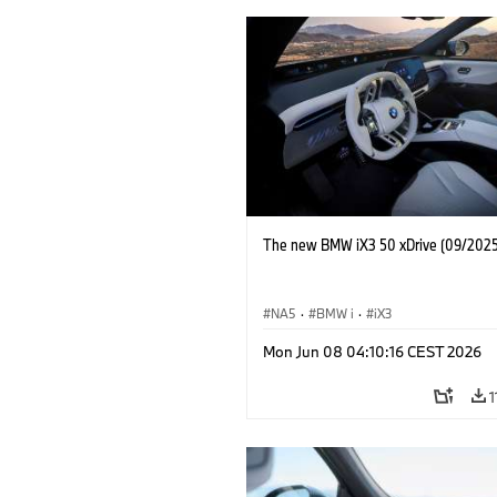
The new BMW iX3 50 xDrive (09/2025
NA5
·
BMW i
·
iX3
Mon Jun 08 04:10:16 CEST 2026
1