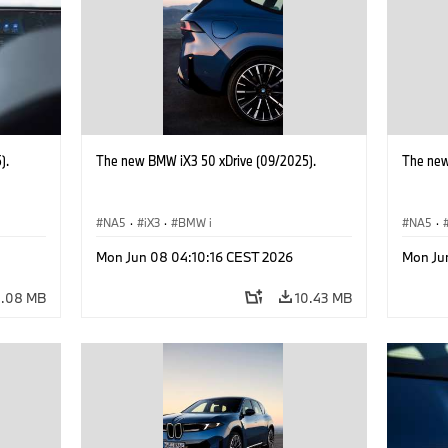
).
The new BMW iX3 50 xDrive (09/2025).
The new
NA5
·
iX3
·
BMW i
NA5
·
Mon Jun 08 04:10:16 CEST 2026
Mon Ju
4.08 MB
10.43 MB