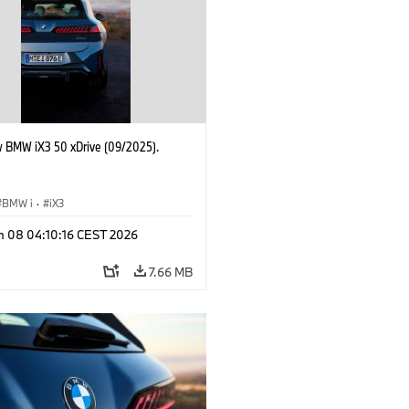
 BMW iX3 50 xDrive (09/2025).
BMW i
·
iX3
n 08 04:10:16 CEST 2026
7.66 MB