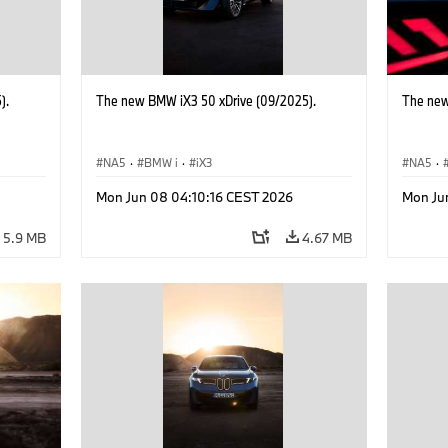
).
The new BMW iX3 50 xDrive (09/2025).
The new
NA5
·
BMW i
·
iX3
NA5
·
Mon Jun 08 04:10:16 CEST 2026
Mon Ju
5.9 MB
4.67 MB