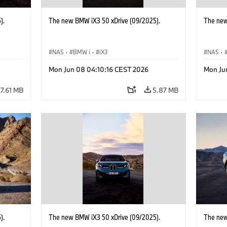
).
The new BMW iX3 50 xDrive (09/2025).
The new
NA5
·
BMW i
·
iX3
NA5
·
Mon Jun 08 04:10:16 CEST 2026
Mon Ju
7.61 MB
5.87 MB
).
The new BMW iX3 50 xDrive (09/2025).
The new