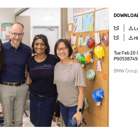
DOWNLOAD
L
H
Tue Feb 20 
P90538749
BMW Group A