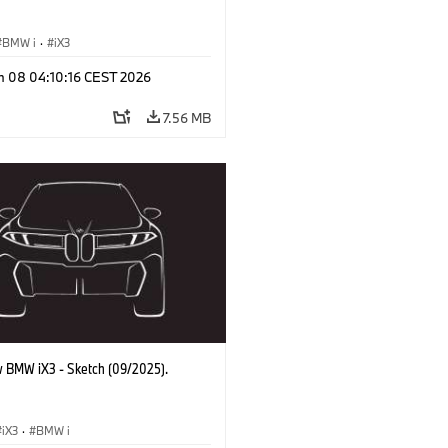
BMW i
·
iX3
n 08 04:10:16 CEST 2026
7.56 MB
 BMW iX3 - Sketch (09/2025).
iX3
·
BMW i