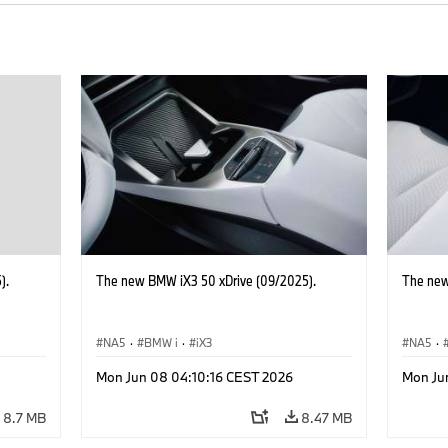
).
The new BMW iX3 50 xDrive (09/2025).
The new
NA5
·
BMW i
·
iX3
NA5
·
Mon Jun 08 04:10:16 CEST 2026
Mon Ju
8.7 MB
8.47 MB