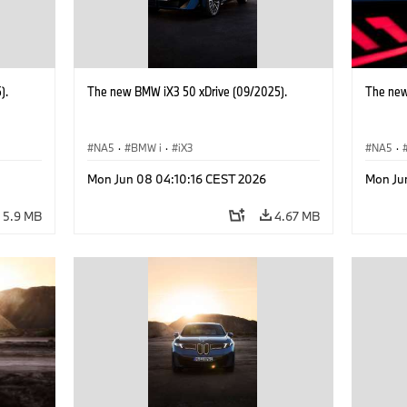
).
The new BMW iX3 50 xDrive (09/2025).
The new
NA5
·
BMW i
·
iX3
NA5
·
Mon Jun 08 04:10:16 CEST 2026
Mon Ju
5.9 MB
4.67 MB