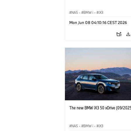
NA5
·
BMW i
·
iX3
Mon Jun 08 04:10:16 CEST 2026
The new BMW iX3 50 xDrive (09/2025
NA5
·
BMW i
·
iX3