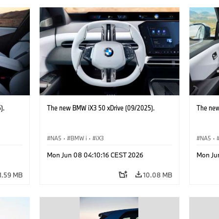
).
The new BMW iX3 50 xDrive (09/2025).
The new
NA5
·
BMW i
·
iX3
NA5
·
Mon Jun 08 04:10:16 CEST 2026
Mon Ju
1.59 MB
10.08 MB