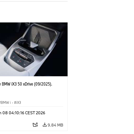
 BMW iX3 50 xDrive (09/2025).
BMW i
·
iX3
n 08 04:10:16 CEST 2026
9.84 MB