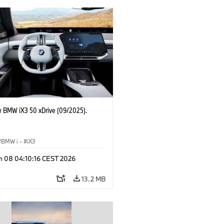
 BMW iX3 50 xDrive (09/2025).
BMW i
·
iX3
n 08 04:10:16 CEST 2026
13.2 MB