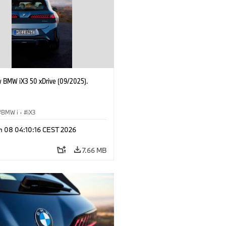
 BMW iX3 50 xDrive (09/2025).
BMW i
·
iX3
n 08 04:10:16 CEST 2026
7.66 MB