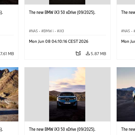
).
The new BMW iX3 50 xDrive (09/2025).
The new
NA5
·
BMW i
·
iX3
NA5
·
Mon Jun 08 04:10:16 CEST 2026
Mon Ju
7.61 MB
5.87 MB
).
The new BMW iX3 50 xDrive (09/2025).
The new