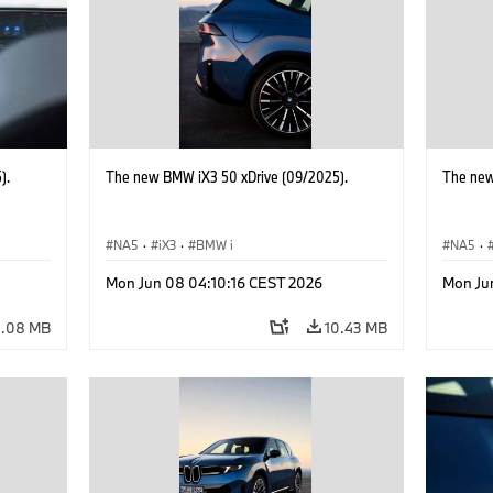
).
The new BMW iX3 50 xDrive (09/2025).
The new
NA5
·
iX3
·
BMW i
NA5
·
Mon Jun 08 04:10:16 CEST 2026
Mon Ju
4.08 MB
10.43 MB