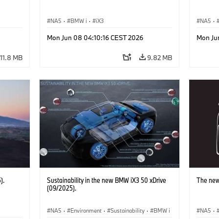
NA5
·
BMW i
·
iX3
NA5
·
Mon Jun 08 04:10:16 CEST 2026
Mon Ju
11.8 MB
9.82 MB
).
Sustainability in the new BMW iX3 50 xDrive
The new
(09/2025).
NA5
·
Environment
·
Sustainability
·
BMW i
NA5
·