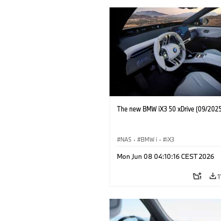
The new BMW iX3 50 xDrive (09/2025
NA5
·
BMW i
·
iX3
Mon Jun 08 04:10:16 CEST 2026
1