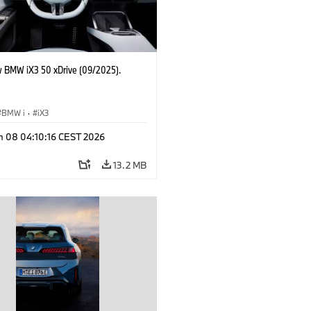
 BMW iX3 50 xDrive (09/2025).
BMW i
·
iX3
n 08 04:10:16 CEST 2026
13.2 MB