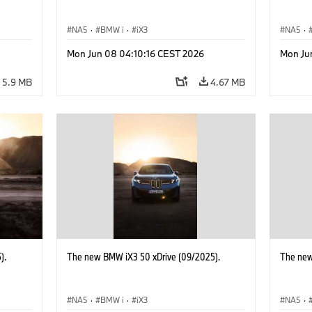
NA5
·
BMW i
·
iX3
NA5
·
Mon Jun 08 04:10:16 CEST 2026
Mon Ju
5.9 MB
4.67 MB
).
The new BMW iX3 50 xDrive (09/2025).
The new
NA5
·
BMW i
·
iX3
NA5
·