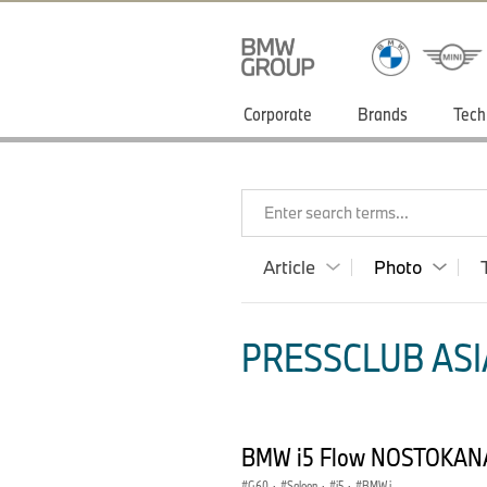
Corporate
Brands
Tech
Enter search terms...
Article
Photo
PRESSCLUB ASIA
BMW i5 Flow NOSTOKANA
G60
·
Saloon
·
i5
·
BMW i