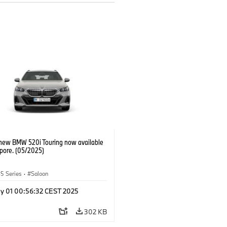
-new BMW 520i Touring now available
apore. (05/2025)
5 Series
·
Saloon
y 01 00:56:32 CEST 2025
302 KB