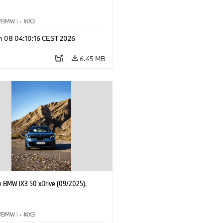
BMW i
·
iX3
n 08 04:10:16 CEST 2026
6.45 MB
 BMW iX3 50 xDrive (09/2025).
BMW i
·
iX3