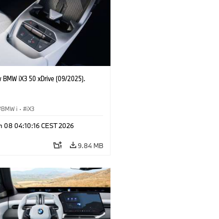
 BMW iX3 50 xDrive (09/2025).
BMW i
·
iX3
n 08 04:10:16 CEST 2026
9.84 MB