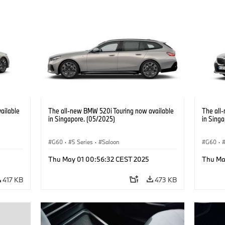
ailable
The all-new BMW 520i Touring now available
The all
in Singapore. (05/2025)
in Sing
G60
·
5 Series
·
Saloon
G60
·
Thu May 01 00:56:32 CEST 2025
Thu Ma
417 KB
473 KB