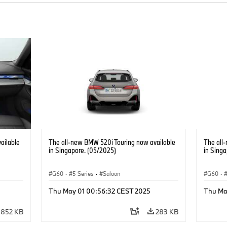
ailable
The all-new BMW 520i Touring now available
The all
in Singapore. (05/2025)
in Sing
G60
·
5 Series
·
Saloon
G60
·
Thu May 01 00:56:32 CEST 2025
Thu Ma
852 KB
283 KB