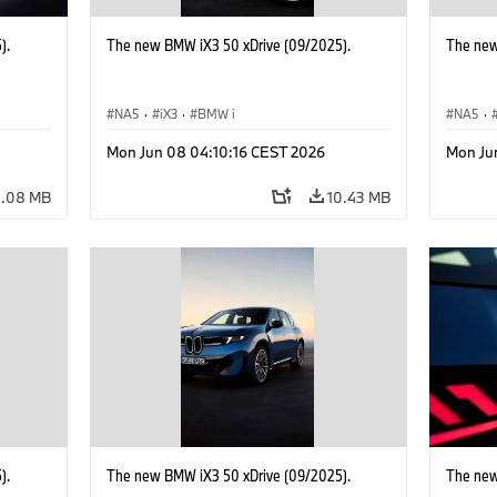
).
The new BMW iX3 50 xDrive (09/2025).
The new
NA5
·
iX3
·
BMW i
NA5
·
Mon Jun 08 04:10:16 CEST 2026
Mon Ju
4.08 MB
10.43 MB
).
The new BMW iX3 50 xDrive (09/2025).
The new