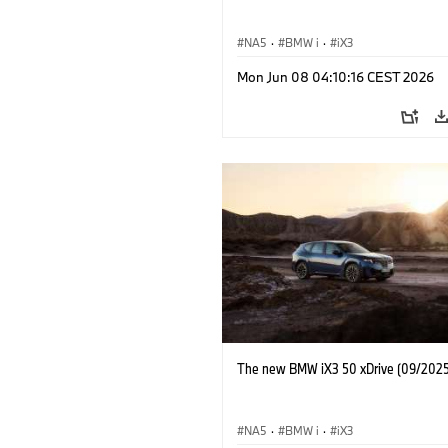
NA5
·
BMW i
·
iX3
Mon Jun 08 04:10:16 CEST 2026
The new BMW iX3 50 xDrive (09/2025
NA5
·
BMW i
·
iX3