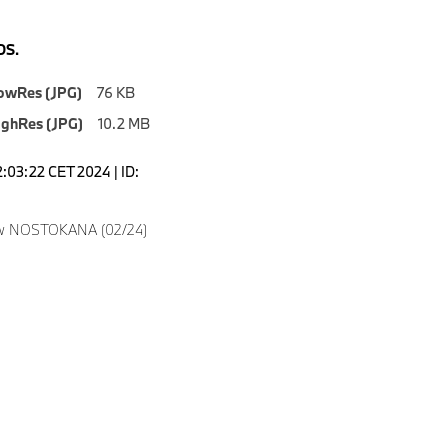
S.
owRes (JPG)
76 KB
ighRes (JPG)
10.2 MB
2:03:22 CET 2024 | ID:
w NOSTOKANA (02/24)