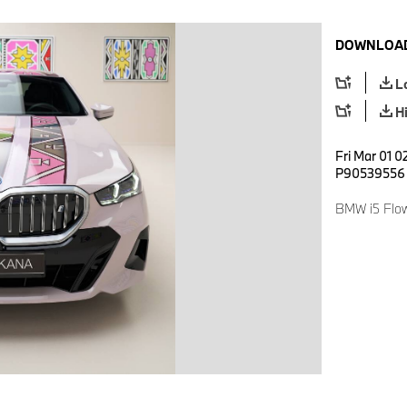
DOWNLOAD
L
H
Fri Mar 01 0
P90539556
BMW i5 Flo