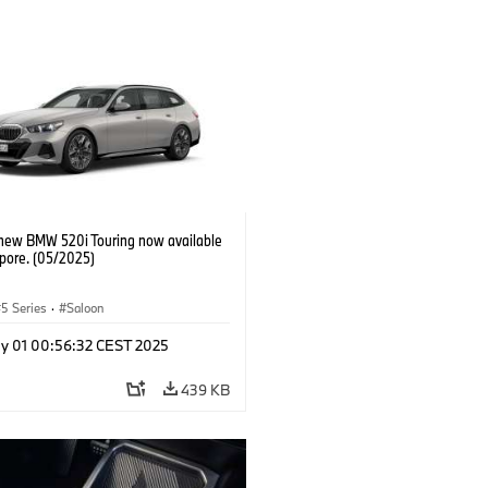
-new BMW 520i Touring now available
apore. (05/2025)
5 Series
·
Saloon
y 01 00:56:32 CEST 2025
439 KB