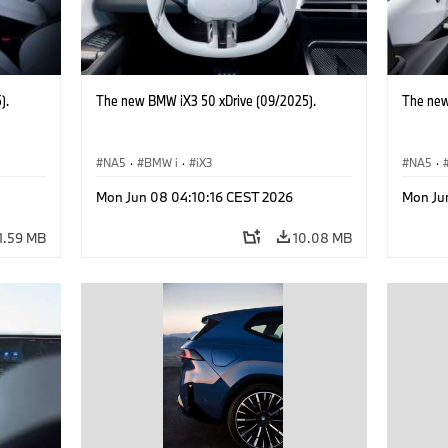
).
The new BMW iX3 50 xDrive (09/2025).
The new
NA5
·
BMW i
·
iX3
NA5
·
Mon Jun 08 04:10:16 CEST 2026
Mon Ju
1.59 MB
10.08 MB