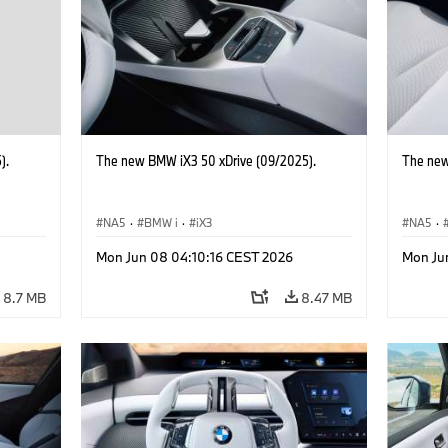
).
The new BMW iX3 50 xDrive (09/2025).
The new
NA5
·
BMW i
·
iX3
NA5
·
Mon Jun 08 04:10:16 CEST 2026
Mon Ju
8.7 MB
8.47 MB