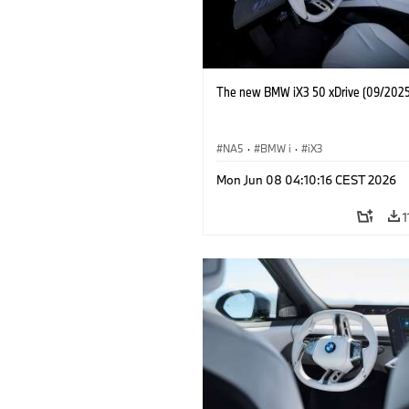
The new BMW iX3 50 xDrive (09/2025
NA5
·
BMW i
·
iX3
Mon Jun 08 04:10:16 CEST 2026
1