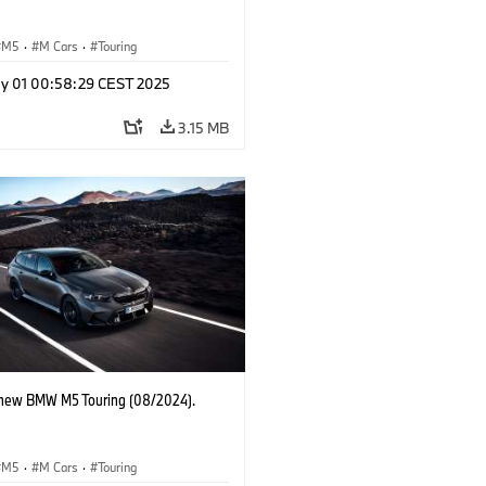
M5
·
M Cars
·
Touring
y 01 00:58:29 CEST 2025
3.15 MB
-new BMW M5 Touring (08/2024).
M5
·
M Cars
·
Touring