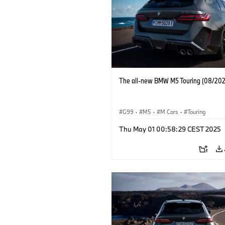
The all-new BMW M5 Touring (08/202
G99
·
M5
·
M Cars
·
Touring
Thu May 01 00:58:29 CEST 2025