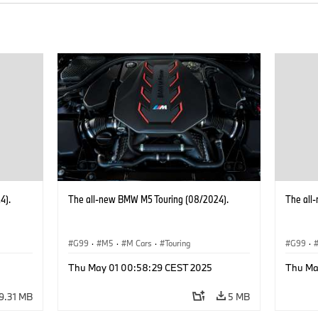
4).
The all-new BMW M5 Touring (08/2024).
The all
G99
·
M5
·
M Cars
·
Touring
G99
·
Thu May 01 00:58:29 CEST 2025
Thu Ma
9.31 MB
5 MB