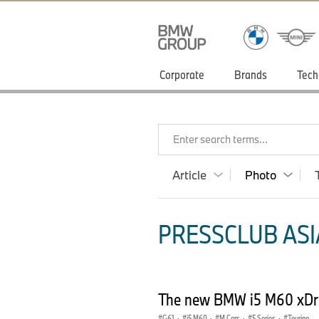
Corporate
Brands
Tech
Enter search terms...
Article
Photo
PRESSCLUB ASIA
The new BMW i5 M60 xDriv
G61
·
i5 M60
·
M Cars
·
5 Series
·
Touring