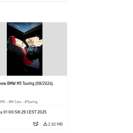
-new BMW M5 Touring (08/2024).
M5
·
M Cars
·
Touring
y 01 00:58:29 CEST 2025
2.92 MB