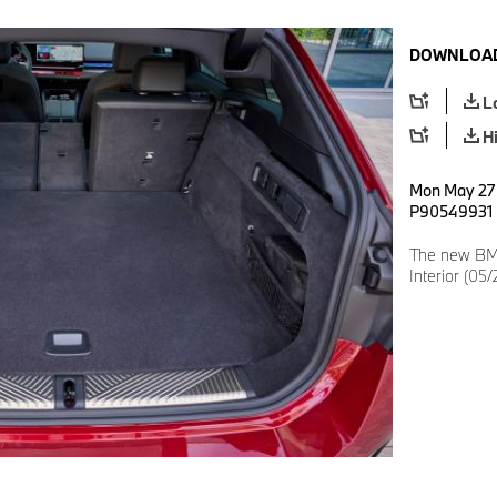
DOWNLOAD
L
H
Mon May 27 
P90549931
The new BMW
Interior (05/