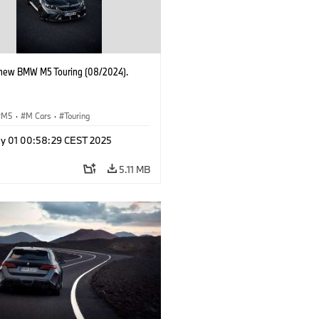
-new BMW M5 Touring (08/2024).
M5
·
M Cars
·
Touring
y 01 00:58:29 CEST 2025
5.11 MB