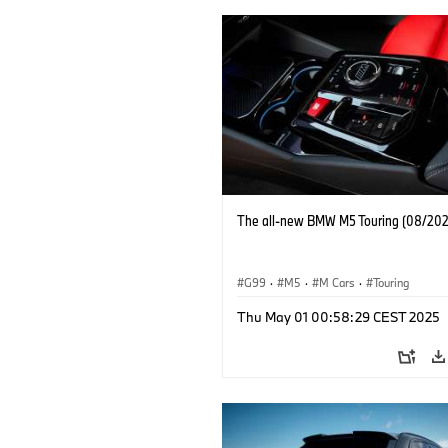
The all-new BMW M5 Touring (08/202
G99
·
M5
·
M Cars
·
Touring
Thu May 01 00:58:29 CEST 2025