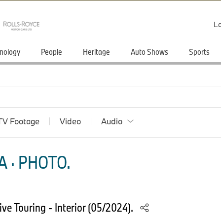
Lo
nology
People
Heritage
Auto Shows
Sports
TV Footage
Video
Audio
 · PHOTO.
e Touring - Interior (05/2024).