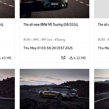
4).
The all-new BMW M5 Touring (08/2024).
The all
G99
·
M5
·
M Cars
·
Touring
G99
·
Thu May 01 00:58:29 CEST 2025
Thu Ma
4.69 MB
6.22 MB