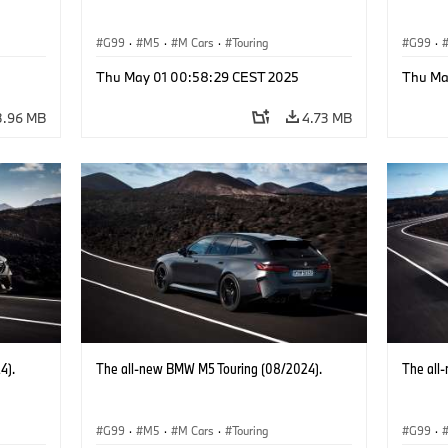
G99
·
M5
·
M Cars
·
Touring
G99
·
Thu May 01 00:58:29 CEST 2025
Thu Ma
3.96 MB
4.73 MB
4).
The all-new BMW M5 Touring (08/2024).
The all
G99
·
M5
·
M Cars
·
Touring
G99
·