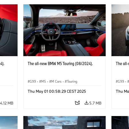
4).
The all-new BMW M5 Touring (08/2024).
The all
G99
·
M5
·
M Cars
·
Touring
G99
·
Thu May 01 00:58:29 CEST 2025
Thu Ma
4.12 MB
5.7 MB