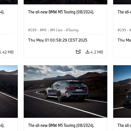
4).
The all-new BMW M5 Touring (08/2024).
The all
G99
·
M5
·
M Cars
·
Touring
G99
·
Thu May 01 00:58:29 CEST 2025
Thu Ma
4.42 MB
4.2 MB
4).
The all-new BMW M5 Touring (08/2024).
The all