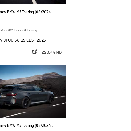
-new BMW M5 Touring (08/2024).
M5
·
M Cars
·
Touring
y 01 00:58:29 CEST 2025
3.44 MB
-new BMW M5 Touring (08/2024).