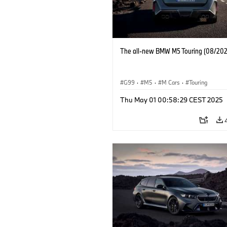
The all-new BMW M5 Touring (08/202
G99
·
M5
·
M Cars
·
Touring
Thu May 01 00:58:29 CEST 2025