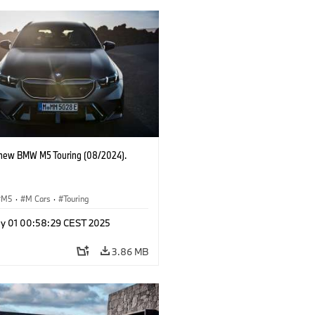
-new BMW M5 Touring (08/2024).
M5
·
M Cars
·
Touring
y 01 00:58:29 CEST 2025
3.86 MB