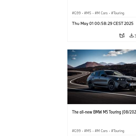
G99
·
M5
·
M Cars
·
Touring
Thu May 01 00:58:29 CEST 2025
The all-new BMW M5 Touring (08/202
G99
·
M5
·
M Cars
·
Touring