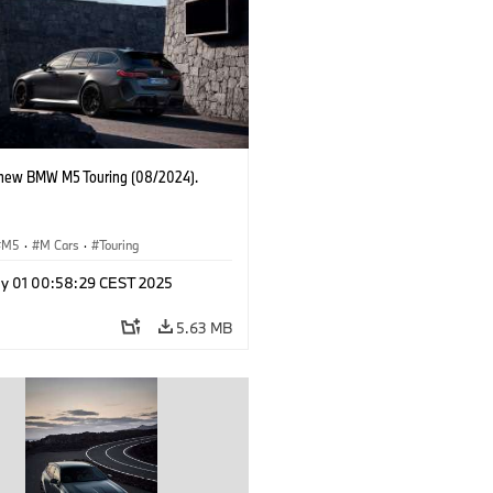
-new BMW M5 Touring (08/2024).
M5
·
M Cars
·
Touring
y 01 00:58:29 CEST 2025
5.63 MB