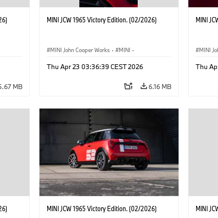
26)
MINI JCW 1965 Victory Edition. (02/2026)
MINI JCW
MINI John Cooper Works
·
MINI
·
MINI J
John Cooper Works
·
3 Door
John C
Thu Apr 23 03:36:39 CEST 2026
Thu Ap
5.67 MB
6.16 MB
26)
MINI JCW 1965 Victory Edition. (02/2026)
MINI JCW