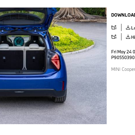
DOWNLOAD
L
H
Fri May 24 0
P90550390
MINI Cooper