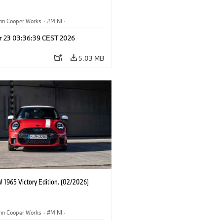
ohn Cooper Works
·
MINI
·
ooper Works
·
3 Door
r 23 03:36:39 CEST 2026
5.03 MB
 1965 Victory Edition. (02/2026)
ohn Cooper Works
·
MINI
·