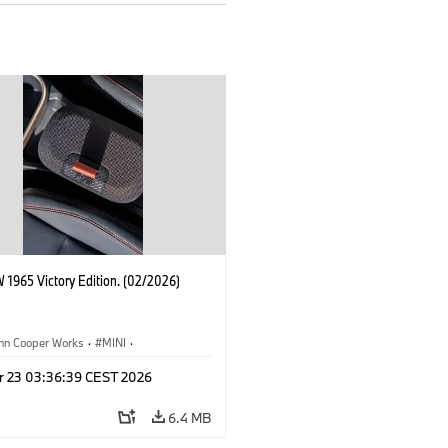
 1965 Victory Edition. (02/2026)
ohn Cooper Works
·
MINI
·
ooper Works
·
3 Door
r 23 03:36:39 CEST 2026
6.4 MB