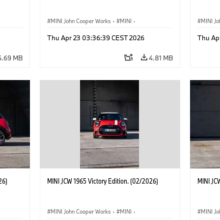
MINI John Cooper Works
·
MINI
·
MINI J
John Cooper Works
·
3 Door
John C
Thu Apr 23 03:36:39 CEST 2026
Thu Ap
6.69 MB
4.81 MB
26)
MINI JCW 1965 Victory Edition. (02/2026)
MINI JCW
MINI John Cooper Works
·
MINI
·
MINI J