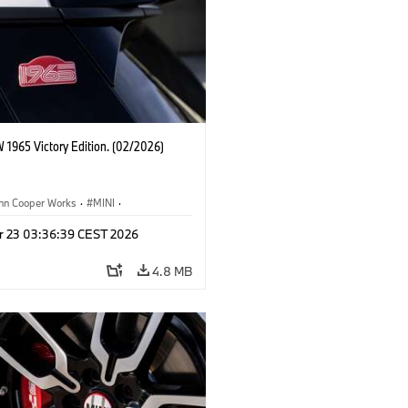
 1965 Victory Edition. (02/2026)
ohn Cooper Works
·
MINI
·
ooper Works
·
3 Door
r 23 03:36:39 CEST 2026
4.8 MB