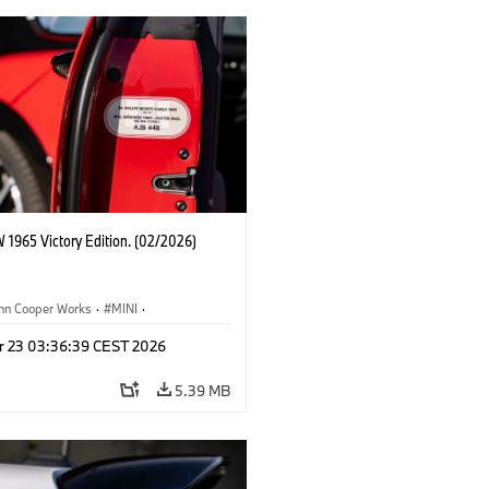
 1965 Victory Edition. (02/2026)
ohn Cooper Works
·
MINI
·
ooper Works
·
3 Door
r 23 03:36:39 CEST 2026
5.39 MB