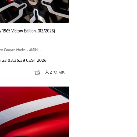
 1965 Victory Edition. (02/2026)
ohn Cooper Works
·
MINI
·
ooper Works
·
3 Door
r 23 03:36:39 CEST 2026
4.31 MB