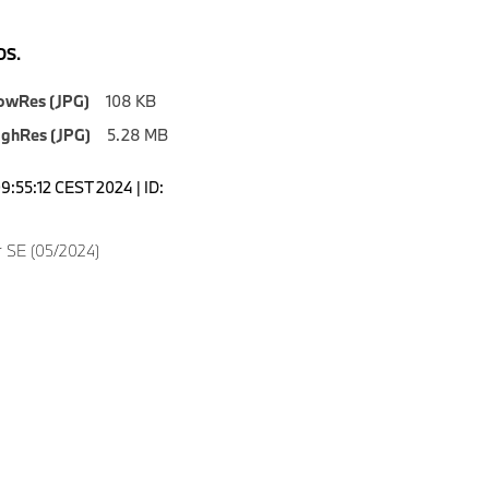
S.
owRes (JPG)
108 KB
ighRes (JPG)
5.28 MB
9:55:12 CEST 2024 | ID:
 SE (05/2024)