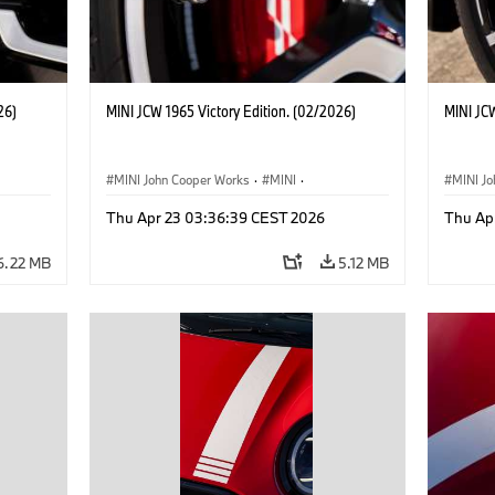
26)
MINI JCW 1965 Victory Edition. (02/2026)
MINI JCW
MINI John Cooper Works
·
MINI
·
MINI J
John Cooper Works
·
3 Door
John C
Thu Apr 23 03:36:39 CEST 2026
Thu Ap
6.22 MB
5.12 MB