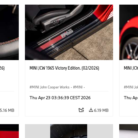
26)
MINI JCW 1965 Victory Edition. (02/2026)
MINI JCW
MINI John Cooper Works
·
MINI
·
MINI J
John Cooper Works
·
3 Door
John C
Thu Apr 23 03:36:39 CEST 2026
Thu Ap
5.16 MB
6.19 MB