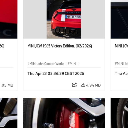
26)
MINI JCW 1965 Victory Edition. (02/2026)
MINI JCW
MINI John Cooper Works
·
MINI
·
MINI J
John Cooper Works
·
3 Door
John C
Thu Apr 23 03:36:39 CEST 2026
Thu Ap
4.05 MB
4.94 MB