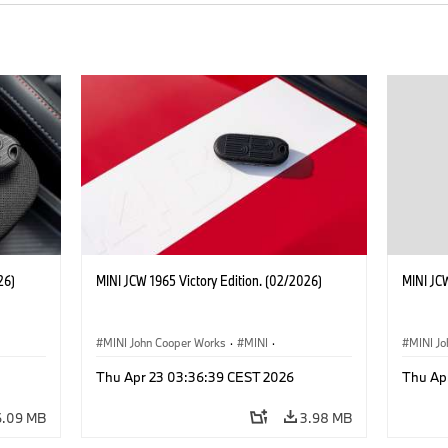
26)
MINI JCW 1965 Victory Edition. (02/2026)
MINI JCW
MINI John Cooper Works
·
MINI
·
MINI J
John Cooper Works
·
3 Door
John C
Thu Apr 23 03:36:39 CEST 2026
Thu Ap
6.09 MB
3.98 MB