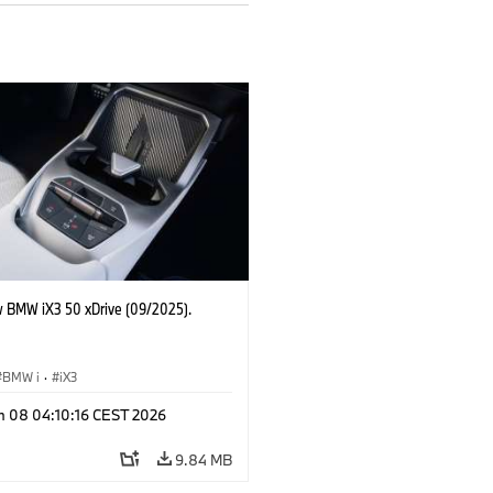
 BMW iX3 50 xDrive (09/2025).
BMW i
·
iX3
n 08 04:10:16 CEST 2026
9.84 MB