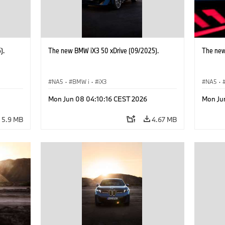
).
The new BMW iX3 50 xDrive (09/2025).
The new
NA5
·
BMW i
·
iX3
NA5
·
Mon Jun 08 04:10:16 CEST 2026
Mon Ju
5.9 MB
4.67 MB