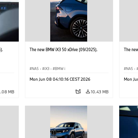
).
The new BMW iX3 50 xDrive (09/2025).
The new
NA5
·
iX3
·
BMW i
NA5
·
Mon Jun 08 04:10:16 CEST 2026
Mon Ju
4.08 MB
10.43 MB