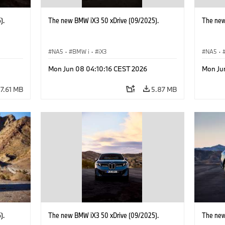
).
The new BMW iX3 50 xDrive (09/2025).
The new
NA5
·
BMW i
·
iX3
NA5
·
Mon Jun 08 04:10:16 CEST 2026
Mon Ju
7.61 MB
5.87 MB
).
The new BMW iX3 50 xDrive (09/2025).
The new