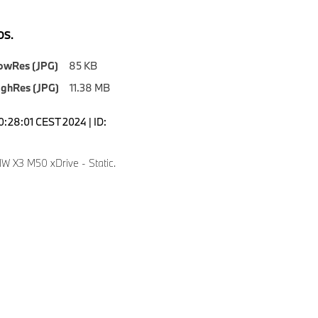
S.
owRes (JPG)
85 KB
ighRes (JPG)
11.38 MB
0:28:01 CEST 2024 | ID:
 X3 M50 xDrive - Static.