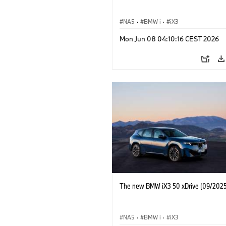
NA5
·
BMW i
·
iX3
Mon Jun 08 04:10:16 CEST 2026
The new BMW iX3 50 xDrive (09/2025
NA5
·
BMW i
·
iX3