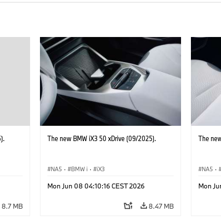
).
The new BMW iX3 50 xDrive (09/2025).
The new
NA5
·
BMW i
·
iX3
NA5
·
Mon Jun 08 04:10:16 CEST 2026
Mon Ju
8.7 MB
8.47 MB