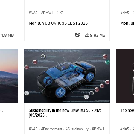
NA5
·
BMW i
·
iX3
NA5
·
Mon Jun 08 04:10:16 CEST 2026
Mon Ju
11.8 MB
9.82 MB
).
Sustainability in the new BMW iX3 50 xDrive
The new
(09/2025).
NA5
·
Environment
·
Sustainability
·
BMW i
NA5
·