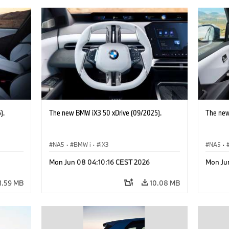
).
The new BMW iX3 50 xDrive (09/2025).
The new
NA5
·
BMW i
·
iX3
NA5
·
Mon Jun 08 04:10:16 CEST 2026
Mon Ju
1.59 MB
10.08 MB