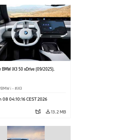
 BMW iX3 50 xDrive (09/2025).
BMW i
·
iX3
n 08 04:10:16 CEST 2026
13.2 MB