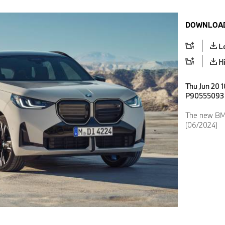
DOWNLOAD
L
H
Thu Jun 20 1
P90555093
The new BMW
(06/2024)