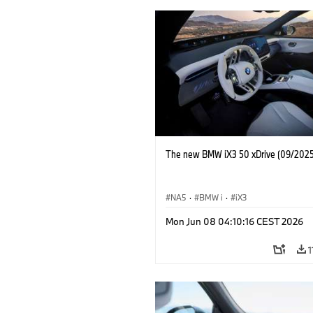
The new BMW iX3 50 xDrive (09/2025
NA5
·
BMW i
·
iX3
Mon Jun 08 04:10:16 CEST 2026
1