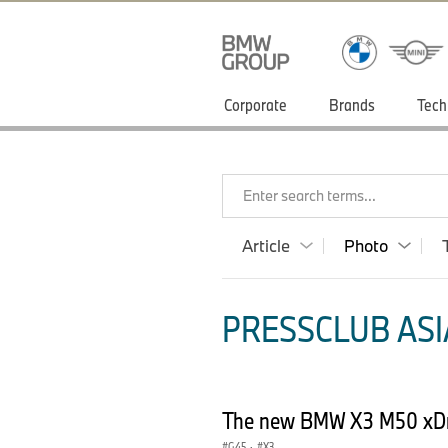
Corporate
Brands
Tech
Enter search terms...
Article
Photo
PRESSCLUB ASIA
The new BMW X3 M50 xDri
G45
·
X3