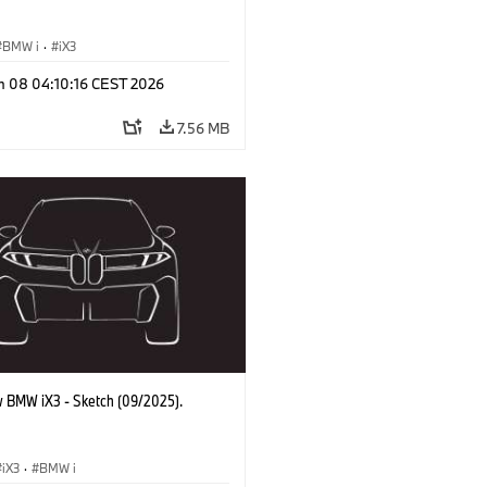
BMW i
·
iX3
n 08 04:10:16 CEST 2026
7.56 MB
 BMW iX3 - Sketch (09/2025).
iX3
·
BMW i