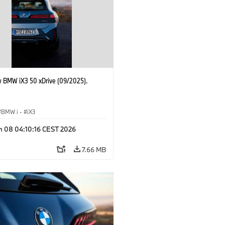
 BMW iX3 50 xDrive (09/2025).
BMW i
·
iX3
n 08 04:10:16 CEST 2026
7.66 MB