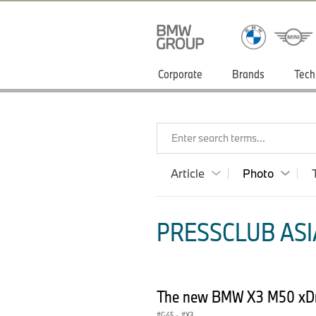
Corporate
Brands
Tech
Enter search terms...
Article
Photo
PRESSCLUB ASIA
The new BMW X3 M50 xDri
G45
·
X3