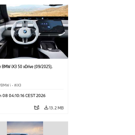
 BMW iX3 50 xDrive (09/2025).
BMW i
·
iX3
n 08 04:10:16 CEST 2026
13.2 MB