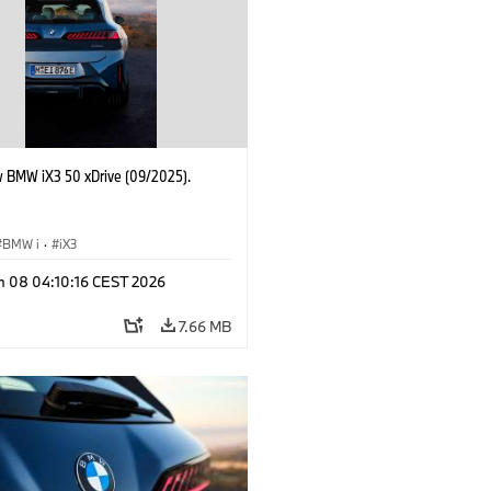
 BMW iX3 50 xDrive (09/2025).
BMW i
·
iX3
n 08 04:10:16 CEST 2026
7.66 MB