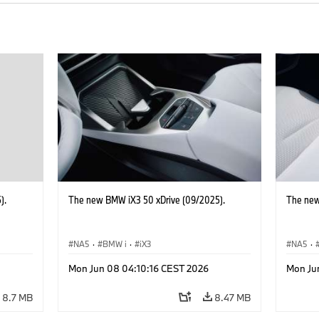
).
The new BMW iX3 50 xDrive (09/2025).
The new
NA5
·
BMW i
·
iX3
NA5
·
Mon Jun 08 04:10:16 CEST 2026
Mon Ju
8.7 MB
8.47 MB