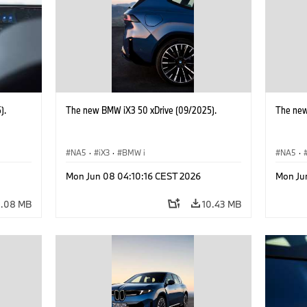
).
The new BMW iX3 50 xDrive (09/2025).
The new
NA5
·
iX3
·
BMW i
NA5
·
Mon Jun 08 04:10:16 CEST 2026
Mon Ju
4.08 MB
10.43 MB