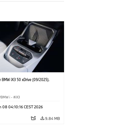
 BMW iX3 50 xDrive (09/2025).
BMW i
·
iX3
n 08 04:10:16 CEST 2026
9.84 MB