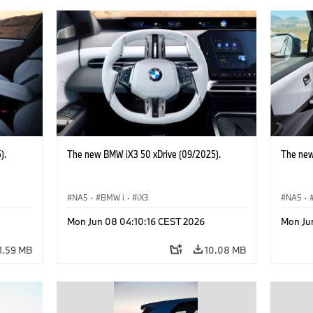
).
The new BMW iX3 50 xDrive (09/2025).
The new
NA5
·
BMW i
·
iX3
NA5
·
Mon Jun 08 04:10:16 CEST 2026
Mon Ju
1.59 MB
10.08 MB