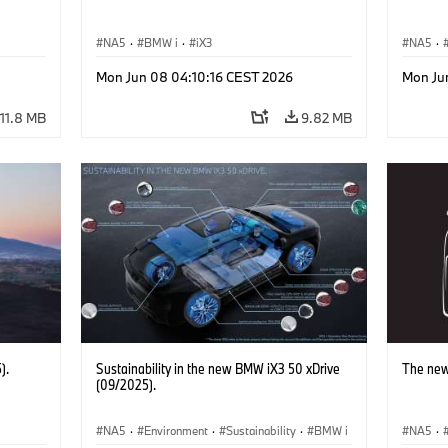
NA5
·
BMW i
·
iX3
NA5
·
Mon Jun 08 04:10:16 CEST 2026
Mon Ju
11.8 MB
9.82 MB
).
Sustainability in the new BMW iX3 50 xDrive
The new
(09/2025).
NA5
·
Environment
·
Sustainability
·
BMW i
NA5
·