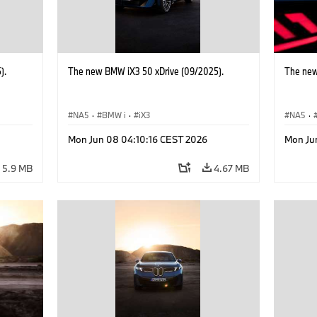
).
The new BMW iX3 50 xDrive (09/2025).
The new
NA5
·
BMW i
·
iX3
NA5
·
Mon Jun 08 04:10:16 CEST 2026
Mon Ju
5.9 MB
4.67 MB