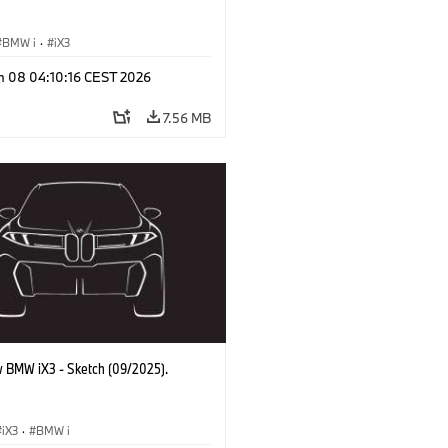
BMW i
·
iX3
n 08 04:10:16 CEST 2026
7.56 MB
 BMW iX3 - Sketch (09/2025).
iX3
·
BMW i