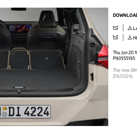
DOWNLOAD
L
H
Thu Jun 20 1
P90555195
The new BMW
(06/2024)