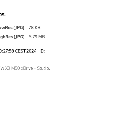
S.
owRes (JPG)
78 KB
ighRes (JPG)
5.79 MB
0:27:58 CEST 2024 | ID:
 X3 M50 xDrive - Studio.