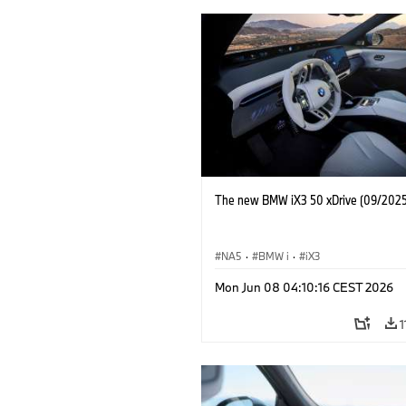
The new BMW iX3 50 xDrive (09/2025
NA5
·
BMW i
·
iX3
Mon Jun 08 04:10:16 CEST 2026
1