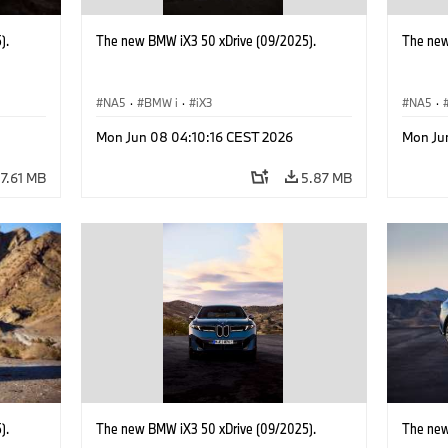
).
The new BMW iX3 50 xDrive (09/2025).
The new
NA5
·
BMW i
·
iX3
NA5
·
Mon Jun 08 04:10:16 CEST 2026
Mon Ju
7.61 MB
5.87 MB
).
The new BMW iX3 50 xDrive (09/2025).
The new