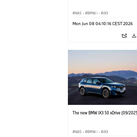
NA5
·
BMW i
·
iX3
Mon Jun 08 04:10:16 CEST 2026
The new BMW iX3 50 xDrive (09/2025
NA5
·
BMW i
·
iX3