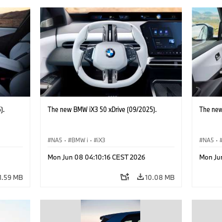
).
The new BMW iX3 50 xDrive (09/2025).
The new
NA5
·
BMW i
·
iX3
NA5
·
Mon Jun 08 04:10:16 CEST 2026
Mon Ju
1.59 MB
10.08 MB