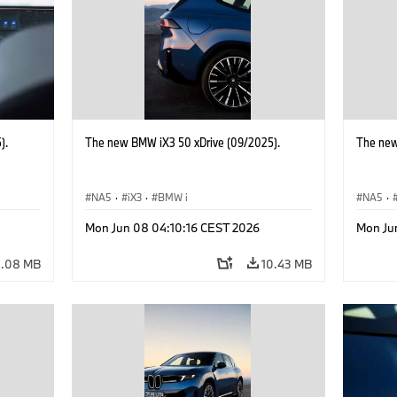
).
The new BMW iX3 50 xDrive (09/2025).
The new
NA5
·
iX3
·
BMW i
NA5
·
Mon Jun 08 04:10:16 CEST 2026
Mon Ju
4.08 MB
10.43 MB