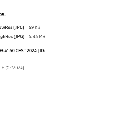
S.
owRes (JPG)
69 KB
ighRes (JPG)
5.84 MB
03:41:50 CEST 2024 | ID:
 E (07/2024).