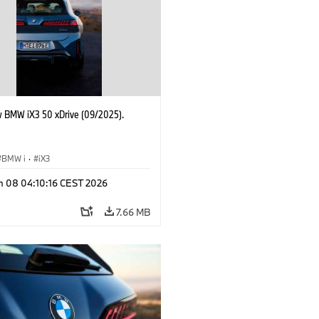
 BMW iX3 50 xDrive (09/2025).
BMW i
·
iX3
n 08 04:10:16 CEST 2026
7.66 MB