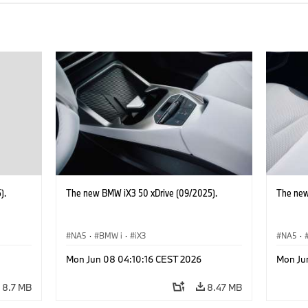
).
The new BMW iX3 50 xDrive (09/2025).
The new
NA5
·
BMW i
·
iX3
NA5
·
Mon Jun 08 04:10:16 CEST 2026
Mon Ju
8.7 MB
8.47 MB