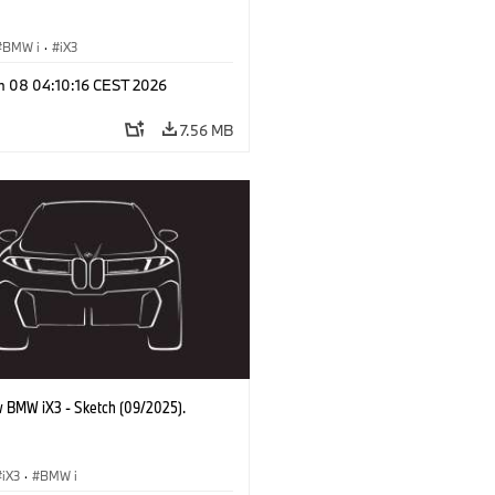
BMW i
·
iX3
n 08 04:10:16 CEST 2026
7.56 MB
 BMW iX3 - Sketch (09/2025).
iX3
·
BMW i