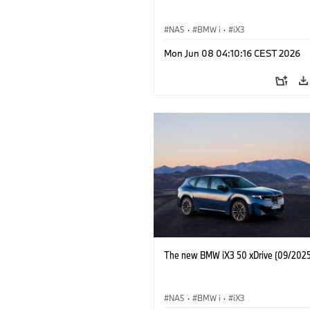
NA5
·
BMW i
·
iX3
Mon Jun 08 04:10:16 CEST 2026
The new BMW iX3 50 xDrive (09/2025
NA5
·
BMW i
·
iX3