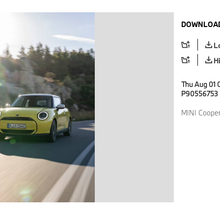
DOWNLOAD
L
H
Thu Aug 01 
P90556753
MINI Cooper