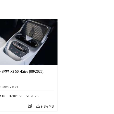
 BMW iX3 50 xDrive (09/2025).
BMW i
·
iX3
n 08 04:10:16 CEST 2026
9.84 MB