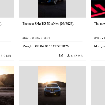
).
The new BMW iX3 50 xDrive (09/2025).
The new
NA5
·
BMW i
·
iX3
NA5
·
Mon Jun 08 04:10:16 CEST 2026
Mon Ju
5.9 MB
4.67 MB