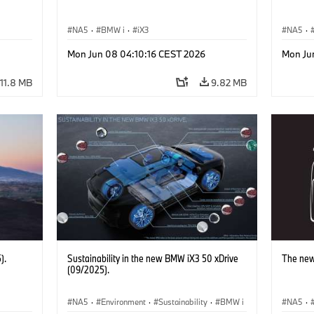
NA5
·
BMW i
·
iX3
NA5
·
Mon Jun 08 04:10:16 CEST 2026
Mon Ju
11.8 MB
9.82 MB
).
Sustainability in the new BMW iX3 50 xDrive
The new
(09/2025).
NA5
·
Environment
·
Sustainability
·
BMW i
NA5
·