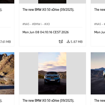
).
The new BMW iX3 50 xDrive (09/2025).
The new
NA5
·
BMW i
·
iX3
NA5
·
Mon Jun 08 04:10:16 CEST 2026
Mon Ju
7.61 MB
5.87 MB
).
The new BMW iX3 50 xDrive (09/2025).
The new