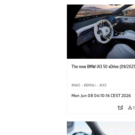
The new BMW iX3 50 xDrive (09/2025
NA5
·
BMW i
·
iX3
Mon Jun 08 04:10:16 CEST 2026
1