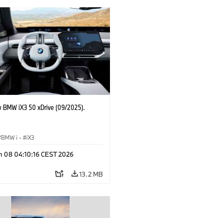
 BMW iX3 50 xDrive (09/2025).
BMW i
·
iX3
n 08 04:10:16 CEST 2026
13.2 MB