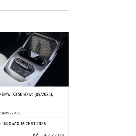
 BMW iX3 50 xDrive (09/2025).
BMW i
·
iX3
n 08 04:10:16 CEST 2026
9.84 MB