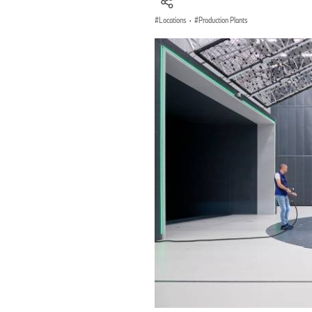
Locations
·
Production Plants