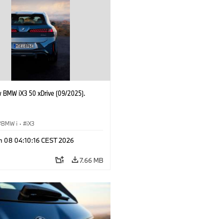
 BMW iX3 50 xDrive (09/2025).
BMW i
·
iX3
n 08 04:10:16 CEST 2026
7.66 MB