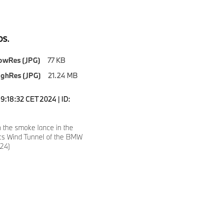
S.
owRes (JPG)
77 KB
ighRes (JPG)
21.24 MB
9:18:32 CET 2024 | ID:
8
 the smoke lance in the
cs Wind Tunnel of the BMW
024)