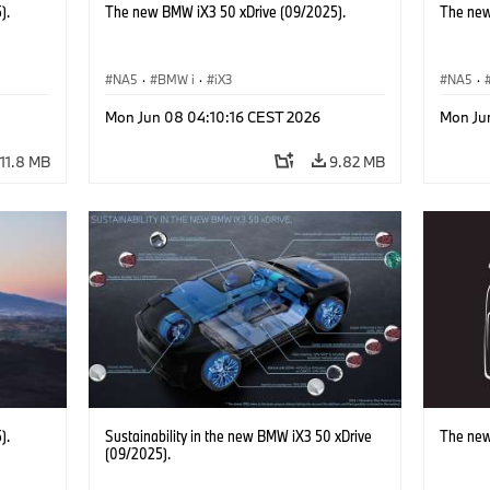
).
The new BMW iX3 50 xDrive (09/2025).
The new
NA5
·
BMW i
·
iX3
NA5
·
Mon Jun 08 04:10:16 CEST 2026
Mon Ju
11.8 MB
9.82 MB
).
Sustainability in the new BMW iX3 50 xDrive
The new
(09/2025).