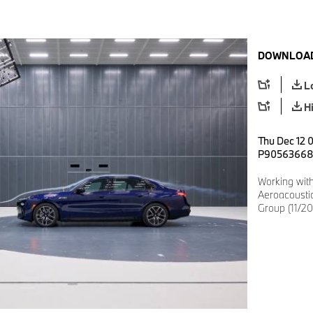
DOWNLOAD
L
H
Thu Dec 12 0
P9056366
Working with
Aeroacousti
Group (11/2