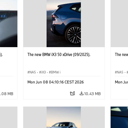
).
The new BMW iX3 50 xDrive (09/2025).
The new
NA5
·
iX3
·
BMW i
NA5
·
Mon Jun 08 04:10:16 CEST 2026
Mon Ju
4.08 MB
10.43 MB