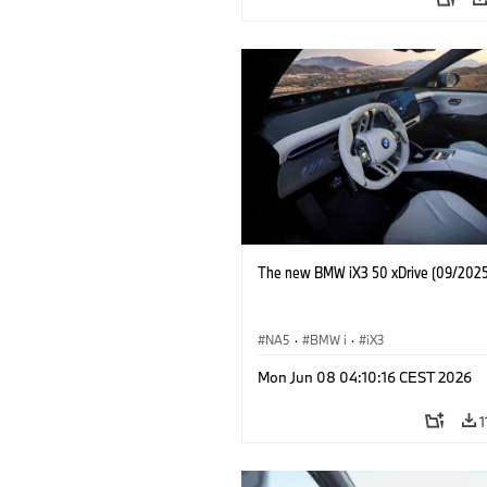
The new BMW iX3 50 xDrive (09/2025
NA5
·
BMW i
·
iX3
Mon Jun 08 04:10:16 CEST 2026
1