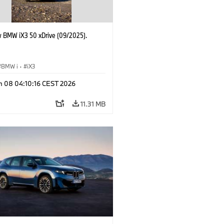
 BMW iX3 50 xDrive (09/2025).
BMW i
·
iX3
n 08 04:10:16 CEST 2026
11.31 MB