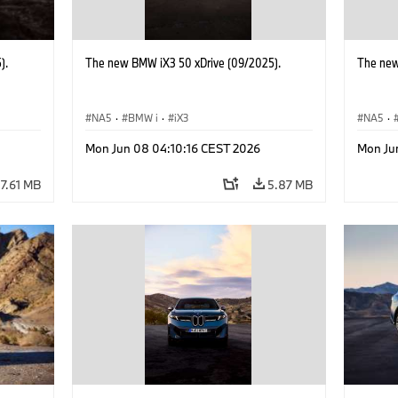
).
The new BMW iX3 50 xDrive (09/2025).
The new
NA5
·
BMW i
·
iX3
NA5
·
Mon Jun 08 04:10:16 CEST 2026
Mon Ju
7.61 MB
5.87 MB