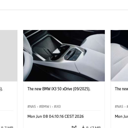
).
The new BMW iX3 50 xDrive (09/2025).
The new
NA5
·
BMW i
·
iX3
NA5
·
Mon Jun 08 04:10:16 CEST 2026
Mon Ju
8.7 MB
8.47 MB