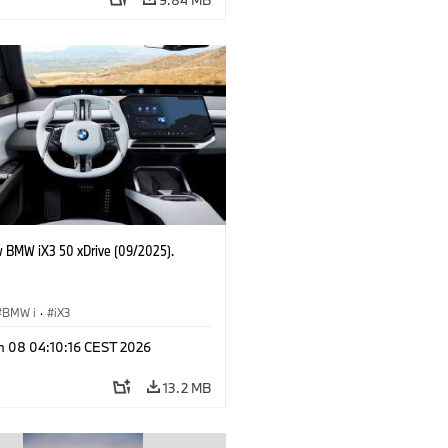
 BMW iX3 50 xDrive (09/2025).
BMW i
·
iX3
n 08 04:10:16 CEST 2026
13.2 MB