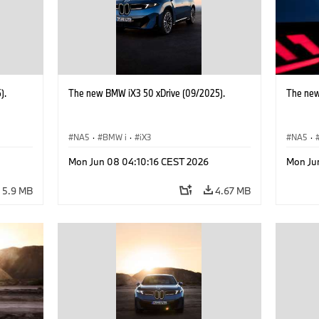
).
The new BMW iX3 50 xDrive (09/2025).
The new
NA5
·
BMW i
·
iX3
NA5
·
Mon Jun 08 04:10:16 CEST 2026
Mon Ju
5.9 MB
4.67 MB