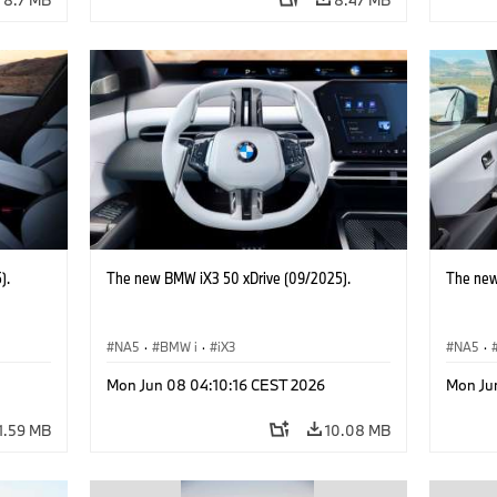
).
The new BMW iX3 50 xDrive (09/2025).
The new
NA5
·
BMW i
·
iX3
NA5
·
Mon Jun 08 04:10:16 CEST 2026
Mon Ju
1.59 MB
10.08 MB