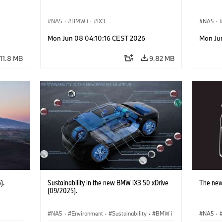
NA5
·
BMW i
·
iX3
NA5
·
Mon Jun 08 04:10:16 CEST 2026
Mon Ju
11.8 MB
9.82 MB
).
Sustainability in the new BMW iX3 50 xDrive
The new
(09/2025).
NA5
·
Environment
·
Sustainability
·
BMW i
NA5
·