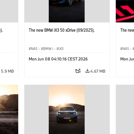
).
The new BMW iX3 50 xDrive (09/2025).
The new
NA5
·
BMW i
·
iX3
NA5
·
Mon Jun 08 04:10:16 CEST 2026
Mon Ju
5.9 MB
4.67 MB