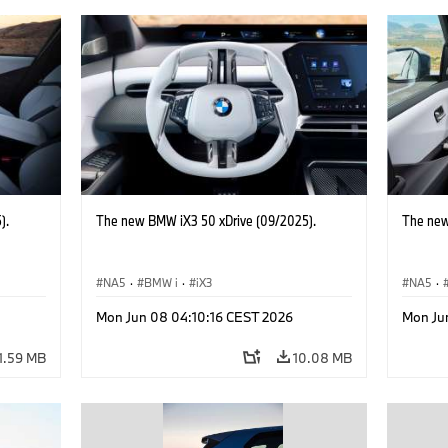
).
The new BMW iX3 50 xDrive (09/2025).
The new
NA5
·
BMW i
·
iX3
NA5
·
Mon Jun 08 04:10:16 CEST 2026
Mon Ju
1.59 MB
10.08 MB