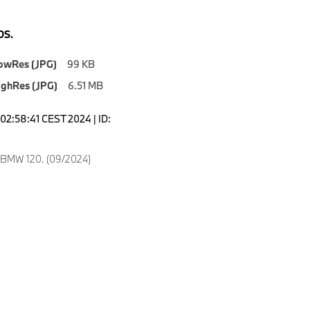
S.
owRes (JPG)
99 KB
ighRes (JPG)
6.51 MB
02:58:41 CEST 2024 | ID:
 BMW 120. (09/2024)