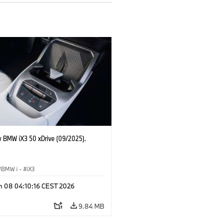
 BMW iX3 50 xDrive (09/2025).
BMW i
·
iX3
n 08 04:10:16 CEST 2026
9.84 MB