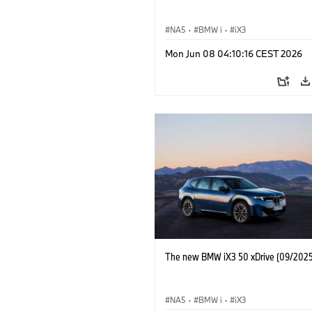
NA5
·
BMW i
·
iX3
Mon Jun 08 04:10:16 CEST 2026
The new BMW iX3 50 xDrive (09/2025
NA5
·
BMW i
·
iX3