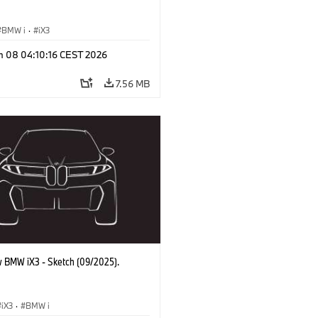
BMW i
·
iX3
n 08 04:10:16 CEST 2026
7.56 MB
 BMW iX3 - Sketch (09/2025).
iX3
·
BMW i