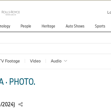
Lo
nology
People
Heritage
Auto Shows
Sports
TV Footage
Video
Audio
 · PHOTO.
9/2024)