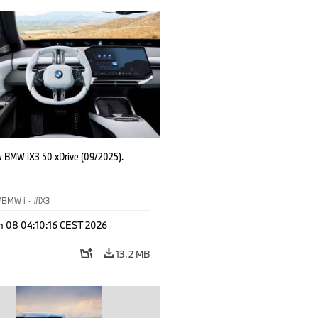
 BMW iX3 50 xDrive (09/2025).
BMW i
·
iX3
n 08 04:10:16 CEST 2026
13.2 MB