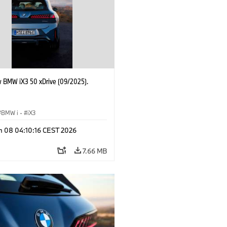
 BMW iX3 50 xDrive (09/2025).
BMW i
·
iX3
n 08 04:10:16 CEST 2026
7.66 MB