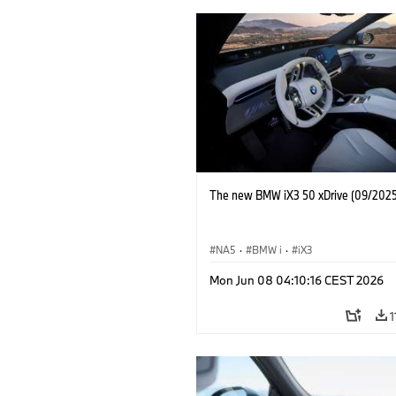
The new BMW iX3 50 xDrive (09/2025
NA5
·
BMW i
·
iX3
Mon Jun 08 04:10:16 CEST 2026
1