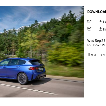
DOWNLOAD
L
H
Wed Sep 25 
P90567679
The all-new