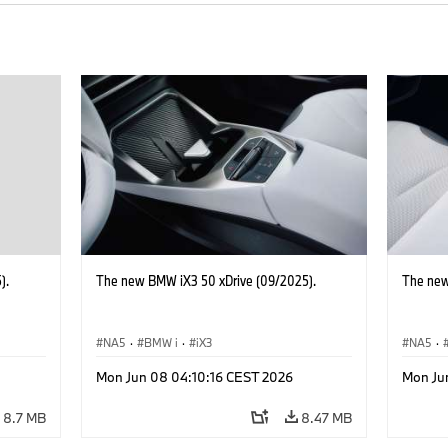
).
The new BMW iX3 50 xDrive (09/2025).
The new
NA5
·
BMW i
·
iX3
NA5
·
Mon Jun 08 04:10:16 CEST 2026
Mon Ju
8.7 MB
8.47 MB