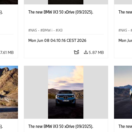
).
The new BMW iX3 50 xDrive (09/2025).
The new
NA5
·
BMW i
·
iX3
NA5
·
Mon Jun 08 04:10:16 CEST 2026
Mon Ju
7.61 MB
5.87 MB
).
The new BMW iX3 50 xDrive (09/2025).
The new