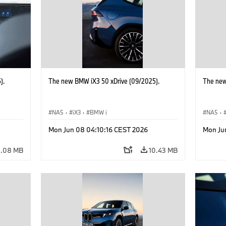
).
The new BMW iX3 50 xDrive (09/2025).
The new
NA5
·
iX3
·
BMW i
NA5
·
Mon Jun 08 04:10:16 CEST 2026
Mon Ju
4.08 MB
10.43 MB