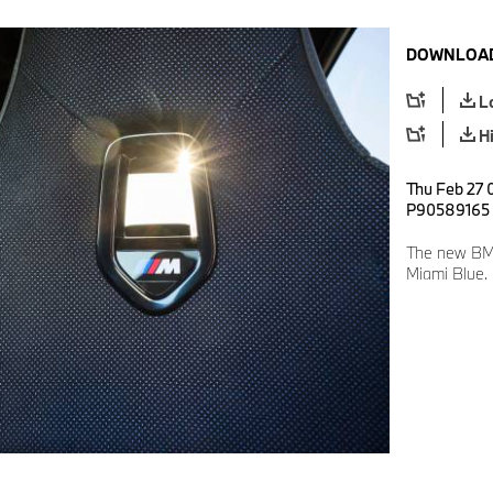
DOWNLOAD
L
H
Thu Feb 27 
P90589165
The new BM
Miami Blue.