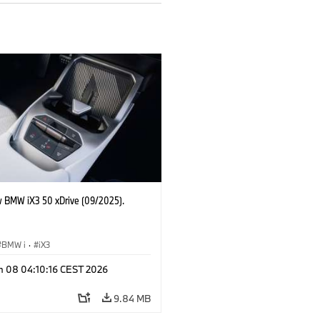
 BMW iX3 50 xDrive (09/2025).
BMW i
·
iX3
n 08 04:10:16 CEST 2026
9.84 MB