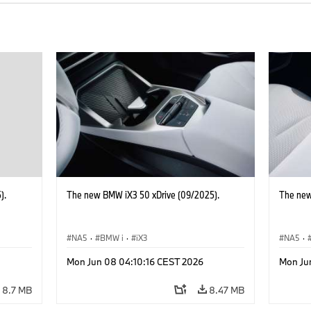
).
The new BMW iX3 50 xDrive (09/2025).
The new
NA5
·
BMW i
·
iX3
NA5
·
Mon Jun 08 04:10:16 CEST 2026
Mon Ju
8.7 MB
8.47 MB