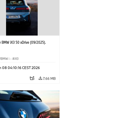
 BMW iX3 50 xDrive (09/2025).
BMW i
·
iX3
n 08 04:10:16 CEST 2026
7.66 MB