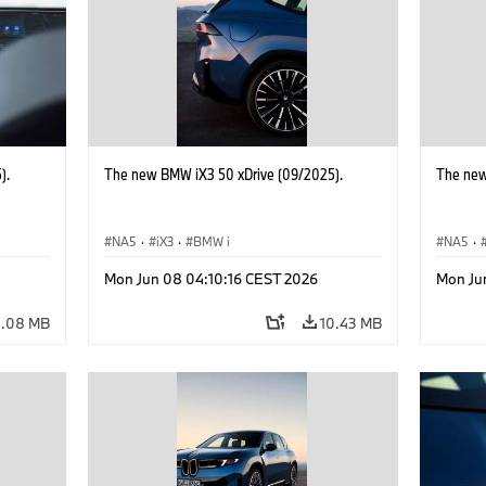
).
The new BMW iX3 50 xDrive (09/2025).
The new
NA5
·
iX3
·
BMW i
NA5
·
Mon Jun 08 04:10:16 CEST 2026
Mon Ju
4.08 MB
10.43 MB