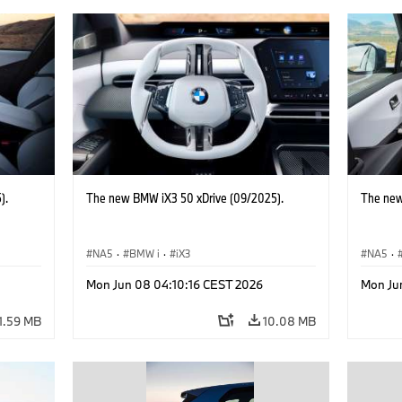
).
The new BMW iX3 50 xDrive (09/2025).
The new
NA5
·
BMW i
·
iX3
NA5
·
Mon Jun 08 04:10:16 CEST 2026
Mon Ju
1.59 MB
10.08 MB