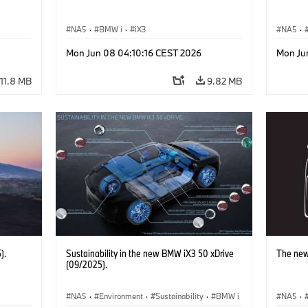
NA5
·
BMW i
·
iX3
NA5
·
Mon Jun 08 04:10:16 CEST 2026
Mon Ju
11.8 MB
9.82 MB
).
Sustainability in the new BMW iX3 50 xDrive
The new
(09/2025).
NA5
·
Environment
·
Sustainability
·
BMW i
NA5
·