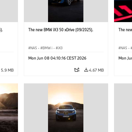
).
The new BMW iX3 50 xDrive (09/2025).
The new
NA5
·
BMW i
·
iX3
NA5
·
Mon Jun 08 04:10:16 CEST 2026
Mon Ju
5.9 MB
4.67 MB