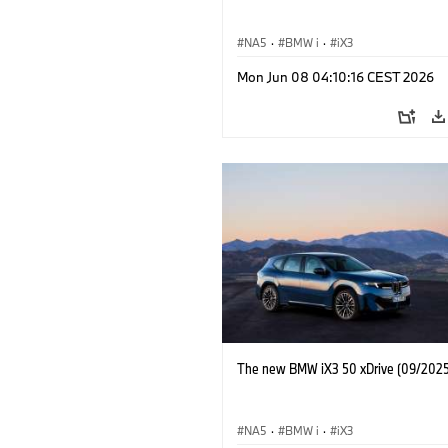
NA5
·
BMW i
·
iX3
Mon Jun 08 04:10:16 CEST 2026
The new BMW iX3 50 xDrive (09/2025
NA5
·
BMW i
·
iX3