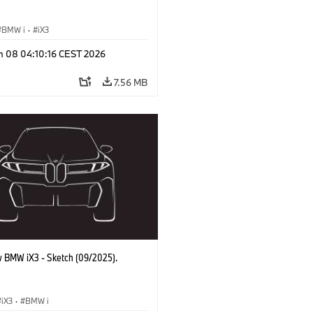
BMW i
·
iX3
n 08 04:10:16 CEST 2026
7.56 MB
 BMW iX3 - Sketch (09/2025).
iX3
·
BMW i