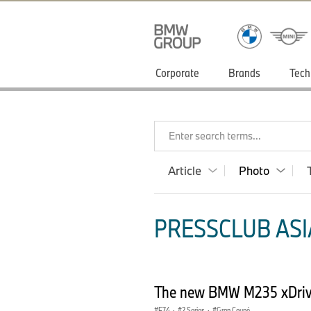
Corporate
Brands
Tech
Enter search terms...
Article
Photo
PRESSCLUB ASIA
The new BMW M235 xDrive
F74
·
2 Series
·
Gran Coupé