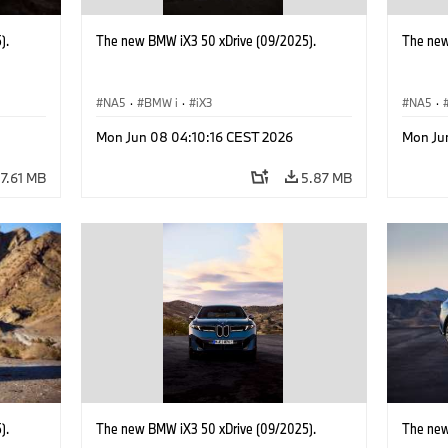
).
The new BMW iX3 50 xDrive (09/2025).
The new
NA5
·
BMW i
·
iX3
NA5
·
Mon Jun 08 04:10:16 CEST 2026
Mon Ju
7.61 MB
5.87 MB
).
The new BMW iX3 50 xDrive (09/2025).
The new