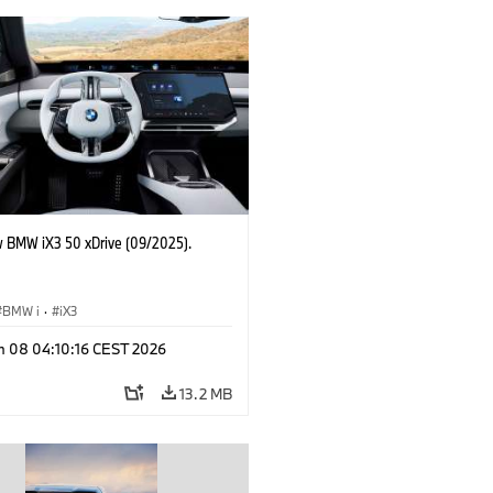
 BMW iX3 50 xDrive (09/2025).
BMW i
·
iX3
n 08 04:10:16 CEST 2026
13.2 MB