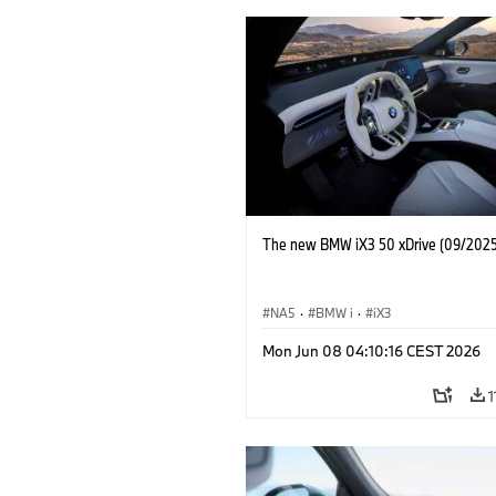
The new BMW iX3 50 xDrive (09/2025
NA5
·
BMW i
·
iX3
Mon Jun 08 04:10:16 CEST 2026
1