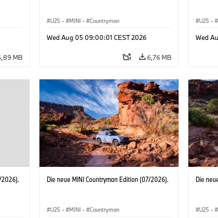
U25
·
MINI
·
Countryman
U25
·
Wed Aug 05 09:00:01 CEST 2026
Wed Au
6,89 MB
6,76 MB
/2026).
Die neue MINI Countryman Edition (07/2026).
Die neu
U25
·
MINI
·
Countryman
U25
·