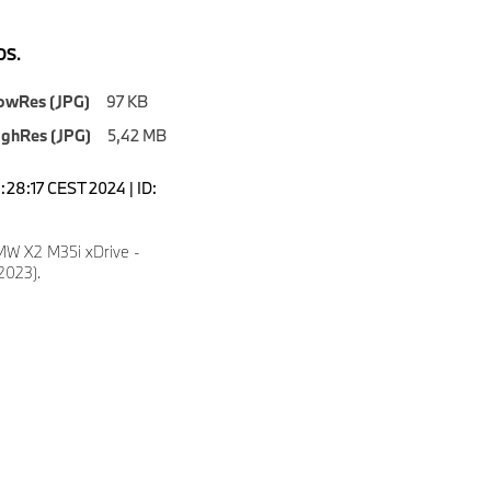
S.
owRes (JPG)
97 KB
ighRes (JPG)
5,42 MB
1:28:17 CEST 2024 | ID:
W X2 M35i xDrive -
/2023).