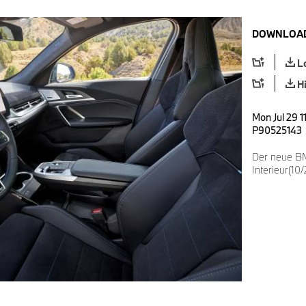
DOWNLOAD
L
H
Mon Jul 29 1
P90525143
Der neue BM
Interieur(10