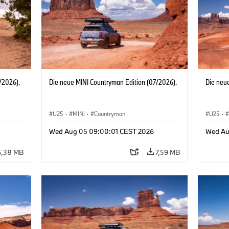
/2026).
Die neue MINI Countryman Edition (07/2026).
Die neu
U25
·
MINI
·
Countryman
U25
·
Wed Aug 05 09:00:01 CEST 2026
Wed Au
6,38 MB
7,59 MB