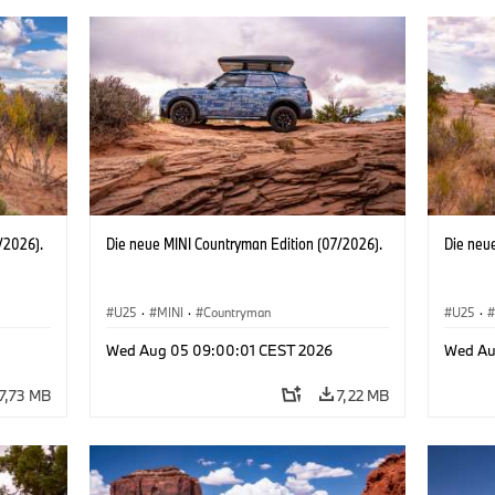
/2026).
Die neue MINI Countryman Edition (07/2026).
Die neu
U25
·
MINI
·
Countryman
U25
·
Wed Aug 05 09:00:01 CEST 2026
Wed Au
7,73 MB
7,22 MB