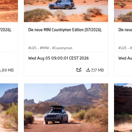
/2026).
Die neue MINI Countryman Edition (07/2026).
Die neu
U25
·
MINI
·
Countryman
U25
·
Wed Aug 05 09:00:01 CEST 2026
Wed Au
6,89 MB
7,17 MB